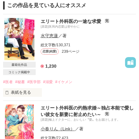
この作品を見ている人にオススメ
エリート外科医の一途な求愛
完
[原題]医局内恋愛は密やかに
水守恵蓮
／著
総文字数/130,371
239ページ
恋愛(純愛)
書籍化作品
1,230
コミック掲載中
#医者
#秘書
#医学部
#溺愛
#イケメン
表紙を見る
国立大学医学部　心臓外科医局

エリート外科医の灼熱求婚～独占本能で愛し
い彼女を新妻に射止めたい～
完
イケメンにトラウマありの美人医療秘書

[原題]極上ドクターに、おいしい〝愛〟をお届けします。
×

手術の腕前は超一流　イケメン心臓外科医

小春りん（Link）
／著
■■□―――――――――――――――□■■

総文字数/72,423