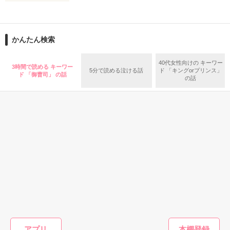
だけど、気がつけば

何故かお得意様に私の方が

〝テイクアウト〟されちゃって……。

完璧なスペックの彼……だけど、

かんたん検索
私に対してはやや問題有り。

*:.｡. .｡.:*:.｡. .｡.:*:.｡. .｡.:*:.｡. .｡.:*

容赦なくわがままを言うし、

40代女性向けの キーワー
3時間で読める キーワー
5分で読める泣ける話
ド 「キングorプリンス」
辛辣な言葉が飛び出すことも少なくない。

定食屋の看板娘と

ド 「御曹司」 の話
の話
クールな極上ドクターの

溺愛系ラブストーリー

「そこまで結婚したいというなら、俺の妻になれ」

*:.｡. .｡.:*:.｡. .｡.:*:.｡. .｡.:*:.｡. .｡.:*

それも、いつもの意地悪発言ですか？

2021年6月マカロン文庫化

書籍にはヒーロー目線の

書き下ろし番外編がついています

恋愛(純愛)
恋愛(純愛)
恋愛(純愛)
恋愛(純愛)
水瀬横浜総合病院　医療秘書

愛が壊れた時、策
敏腕CEOと契約結
甘溺愛婚 ～性悪
溺愛婚姻
小野寺　千尋

略御曹司の罠に堕
婚したら、攻略不
お嬢様は契約婚で
ゼロ日で
×

ちていく
能なほど溺愛され
俺様御曹司に溺愛
途な御曹
水瀬横浜総合病院院長

ています
される～
します〜
作品を読む
にしのそら／著
夏目 若葉／著
花室 芽苳／著
紅カオル
水瀬　晃汰

アプリ