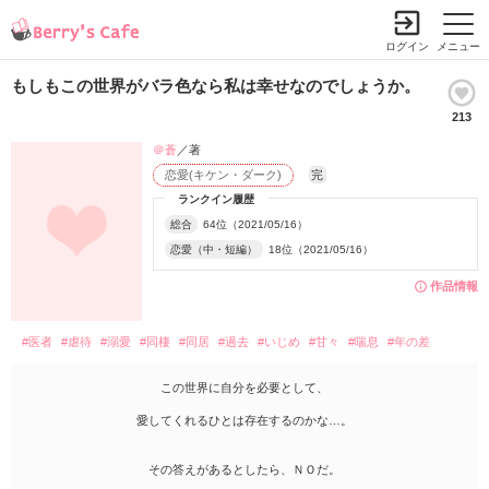
ログイン
メニュー
もしもこの世界がバラ色なら私は幸せなのでしょうか。
213
＠蒼
／著
恋愛(キケン・ダーク)
完
ランクイン履歴
総合
64位（2021/05/16）
恋愛（中・短編）
18位（2021/05/16）
作品情報
#医者
#虐待
#溺愛
#同棲
#同居
#過去
#いじめ
#甘々
#喘息
#年の差
この世界に自分を必要として、
愛してくれるひとは存在するのかな…。
その答えがあるとしたら、ＮＯだ。