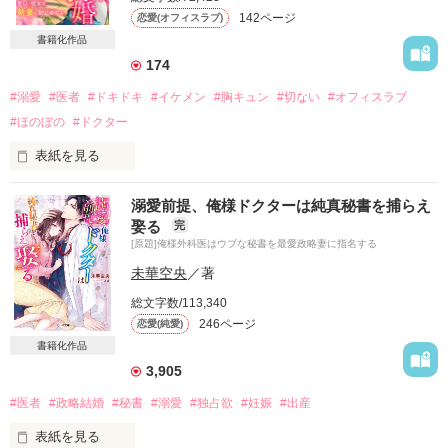
『君、いつもつれないね。

142ページ
恋愛(オフィスラブ)
俺の何がそんなに嫌い？』

書籍化作品
『イケメンだから。それだけです』

174
#溺愛
#医者
#ドキドキ
#イケメン
#胸キュン
#切ない
#オフィスラブ
イケメンは何をしても許される

#ほのぼの
#ドクター
勘違いで思い上がる男はお断りです

表紙を見る
『人間を顔で判断するなよ』

溺愛前提、俺様ドクターは純真秘書を捕らえ
娶る
完
『その顔で言うとやっかまれますよ』

「今日は、やけに素直だな」

[原題]俺様外科医はウブな秘書を最愛政略妻に指名する
■■□―――――――――――――――□■■

2017.2.4　公開開始

未華空央
／著
2017.2.21　完結

ここは、町の小さな定食屋

総文字数/113,340
今日もお得意さんに

2017.2.22　小話公開
246ページ
恋愛(純愛)
自慢の料理をお届けします！

書籍化作品
3,905
「寝室までが遠い。

作品を読む
……この意味は、さすがにわかるよな？」

#医者
#政略結婚
#秘書
#溺愛
#独占欲
#妊娠
#出産
表紙を見る