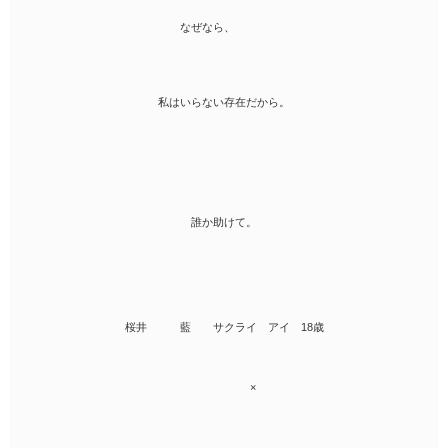
なぜなら、
私はいらない存在だから。
誰か助けて。
桜井 藍 サクライ アイ 18歳
×