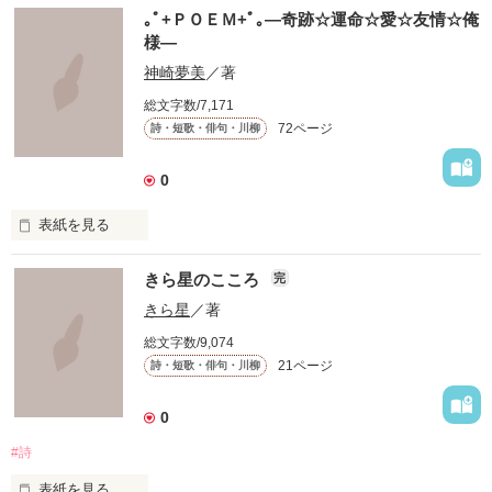
　このせかいにいる

｡ﾟ+ＰＯＥＭ+ﾟ｡―奇跡☆運命☆愛☆友情☆俺
　たくさんのきみへ

様―
　たくさんの気持ちと思い出を､､､

神崎夢美
／著
総文字数/7,171
 これは短歌です

72ページ
詩・短歌・俳句・川柳
 限られた字数のなかであるときふとあふれた気持ちを表現しま
した。

 これを呼んでなにか感じてもらえるなら幸いです。

0
 もしこの短歌を気に入ってくださったのなら投票よろしくおね
表紙を見る
がいします。

いろんな

 一応完結になっていますが、まだまだ更新します

きら星のこころ
完
アクレコ×ＰＯＥＭ

きら星
／著
、
総文字数/9,074
集めました。

21ページ
詩・短歌・俳句・川柳
作品を読む
0
皆さんが持ってる

#詩
画像や有名なマンガの

セリフなどもあるので

表紙を見る