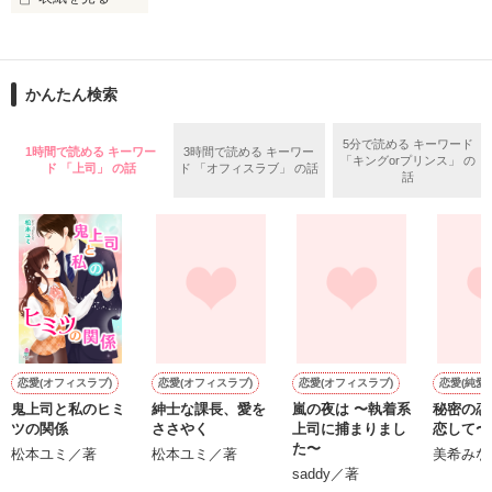
読みながら

不定期に詩を書いていきます。

当ててみて下さい☆

かんたん検索
*｡ﾟ+*｡ﾟ+*｡ﾟ+*｡ﾟ+*｡ﾟ+*｡ﾟ+*

よかったら覗いてみてください。

5分で読める キーワード
1時間で読める キーワー
3時間で読める キーワー
「キングorプリンス」 の
私の考えたのも

ド 「上司」 の話
ド 「オフィスラブ」 の話
話
ありますので

何かに必要になったら

稚拙な詩集になるかもしれませんが、

参考として

見てくださるのら

とても光栄です(^O^)

その辺りは温かい目でご覧頂けると嬉しいです。
是非みてください☆☆

*｡+*｡+*+*｡｡*+｡*゜*+｡+*

作品を読む
恋愛(オフィスラブ)
恋愛(オフィスラブ)
恋愛(オフィスラブ)
恋愛(純愛)
鬼上司と私のヒミ
紳士な課長、愛を
嵐の夜は 〜執着系
秘密の恋
２０１１

ツの関係
ささやく
上司に捕まりまし
恋して〜
最終更新４/２４ 

た〜
松本ユミ／著
松本ユミ／著
美希みな
saddy／著
Ｐ.１９～２６