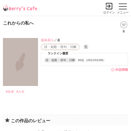
ログイン
メニュー
これからの私へ
0
森林易斗
／著
詩・短歌・俳句・川柳
完
ランクイン履歴
詩・短歌・俳句・川柳
30位（2021/01/08）
作品情報
#未来
#人生
この作品のレビュー