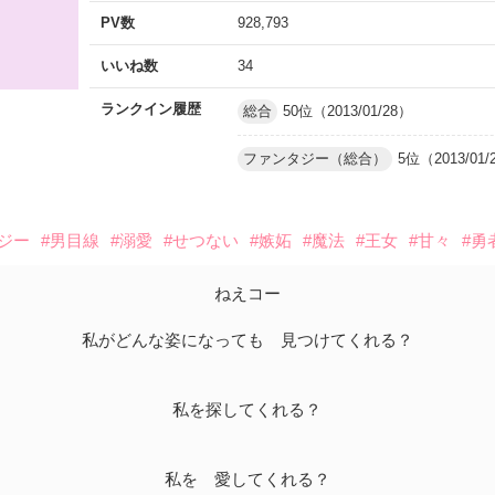
PV数
928,793
いいね数
34
ランクイン履歴
総合
50位（2013/01/28）
ファンタジー（総合）
5位（2013/01/
ジー
#男目線
#溺愛
#せつない
#嫉妬
#魔法
#王女
#甘々
#勇
ねえコー
私がどんな姿になっても 見つけてくれる？
私を探してくれる？
私を 愛してくれる？