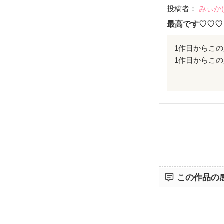
投稿者：
みぃか
最高です♡♡♡
1作目からこ
終わっちゃうの
ぜひぜひ続編
この作品の