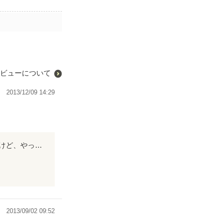
ビューについて
2013/12/09 14:29
魔王と王女の物語もついに３話目！ 甘い新婚旅行を満喫するラスとコハクだったけど、やっぱり一筋縄ではいかなくて……？ 新たな登場人物や可愛らしい子供まで出てきて、胸キュン必至のこの作品！ ぜひ読んでみてください！
て……？
2013/09/02 09:52