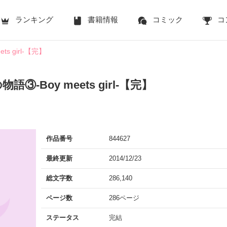
ランキング
書籍情報
コミック
コ
s girl-【完】
③-Boy meets girl-【完】
作品番号
844627
最終更新
2014/12/23
総文字数
286,140
ページ数
286ページ
ステータス
完結