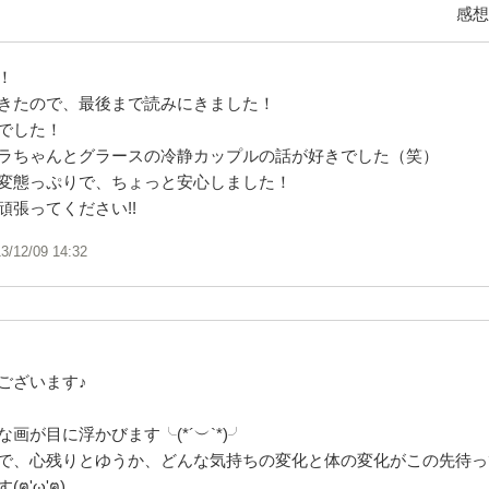
感想
！
きたので、最後まで読みにきました！
でした！
ラちゃんとグラースの冷静カップルの話が好きでした（笑）
変態っぷりで、ちょっと安心しました！
頑張ってください!!
3/12/09 14:32
ございます♪
画が目に浮かびます╰(*´︶`*)╯
で、心残りとゆうか、どんな気持ちの変化と体の変化がこの先待っ
ฅ'ω'ฅ)