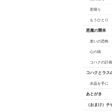
里帰り
もうひとり
悪魔の襲来
老いの恐怖
心の病
コハクの計
コハクとラス
水晶を手に
あとがき
（おまけ）チ