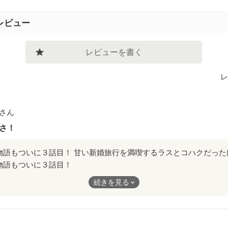
レビュー
レビューを書く
レ
さん
さ！
物語もついに３話目！
を満喫するラスとコハクだったけど、やっぱり一筋縄ではいかなく
続きを見る
物や可愛らしい子供まで出てきて、胸キュン必至のこの作品！
てください！