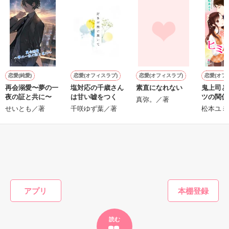
作品を読む
作品を読む
恋愛(純愛)
恋愛(オフィスラブ)
恋愛(オフィスラブ)
恋愛(オフ
再会溺愛〜夢の一
塩対応の千歳さん
素直になれない
鬼上司と
夜の証と共に〜
は甘い嘘をつく
ツの関係
真弥。／著
N
せいとも／著
千咲ゆず葉／著
松本ユミ
もっと見る
かんたん検索の条件を変える
アプリ
読む