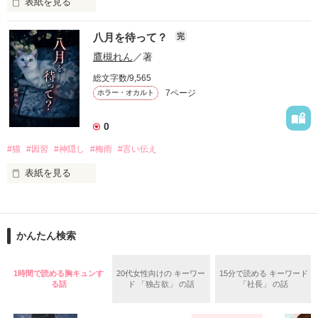
自分勝手な女子高生たちの

表紙を見る
円形の都市で、生きる為に人を殺す。

恋と友情、そして……

八月を待って？
完
バケモノを生んで、殺して、殺される物語。

鷹槻れん
／著
定められたシステムに抗う事が出来ずに、流されるままに。

総文字数/9,565
7ページ
ホラー・オカルト
殺し殺され、命の灯が完全に消えるまで。

0
#猫
#因習
#神隠し
#梅雨
#言い伝え
高い壁に阻まれ、出る事が出来ない街。

2015.12.27.完結公開

表紙を見る
現れる獣のような怪物。

「七つまでは神様からの預かりもの」――そんな古い言い伝え
を、僕は信じていなかった。

俺達は、生きる為に人を殺す。

かんたん検索
作品を読む
父と別れた母に連れられ、祖母の家で暮らし始めた六歳の夏。
雨が止むたび庭先へ現れるオッドアイの白猫と、「八月まで待
ってほしかった」と繰り返す祖母。

ガチャで自分を強くする。

1時間で読める胸キュンす
20代女性向けの キーワー
15分で読める キーワード
る話
ド 「独占欲」 の話
「社長」 の話
やがて僕は……。