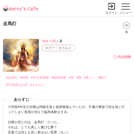
ログイン
メニュー
走馬灯
0
神崎 沙羅
／著
ホラー・オカルト
作品情報
#走馬灯
#神様
#半分実体験
#臨死体験
#光
#闇
#美しい
#朧げ
#不思議なお話
#オカルト
あらすじ
小学校6年生の沙羅は同級生達と放課後遊んでいたが、不慮の事故で頭を強く打
ってしまい意識が消えて臨死体験をする。
沙羅が見たのは…走馬灯゛だった。
それは、とても美しく朧げな夢？
言葉では何とも言い表せない世界（モノ）