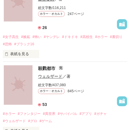
総文字数/116,211
247ページ
ホラー・オカルト
26
#女子高生
#嫉妬
#怖い
#ヤンデレ
#ドキドキ
#高校生
#ホラー
#裏切り
#恐怖
#ブラック16
表紙を見る
殺戮都市
完
ウェルザード
／著
総文字数/437,080
「お願い、正気に戻って！」

845ページ
ホラー・オカルト
「ずっと一緒にいてあげる。

53
地獄で恋を、やり直そうね……」

#ホラー
#ファンタジー
#異世界
#サバイバル
#アプリ
#ガチャ
#ウェルザード
#グロ
#ゲーム