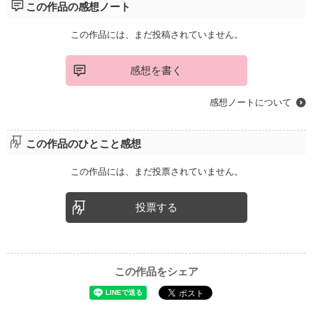
この作品の感想ノート
この作品には、まだ投稿されていません。
感想を書く
感想ノートについて
この作品のひとこと感想
この作品には、まだ投票されていません。
投票する
この作品をシェア