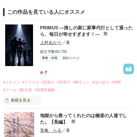
この作品を見ている人にオススメ
PRIMUS ―推しの家に家事代行として通った
ら、毎日が幸せすぎます！―
完
上村あかり
／著
総文字数/92,792
384ページ
青春・友情
7
#イケメン
#アイドル
#芸能人
#美男子
#胸キュン
#ほのぼの
#仲間
#クール
#配信者
#青春群像劇
表紙を見る
推しは画面の向こうにいるはずだったのに、仕事先で毎日会っ
地獄から救ってくれたのは極道の人達でし
ています。

た。【長編】
完
不器用でも努力を諦めない赤。

兎亀 らる
／著
無口で頼れる黒。
