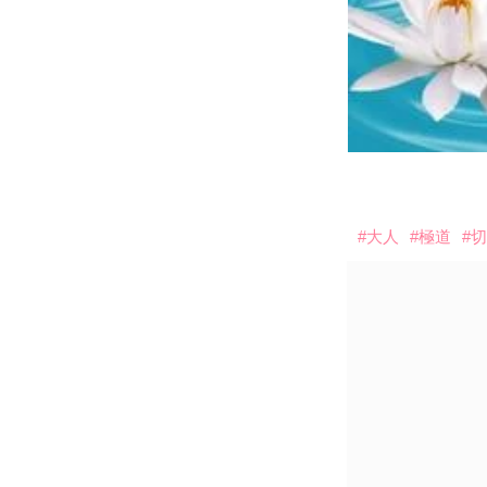
#大人
#極道
#