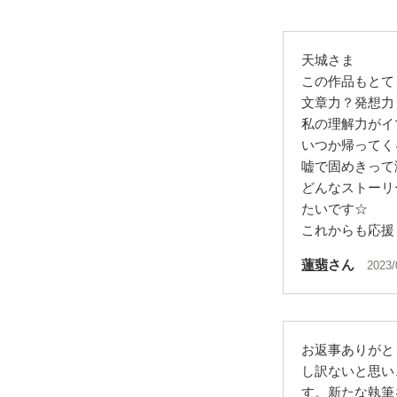
天城さま
この作品もとて
文章力？発想力
私の理解力がイ
いつか帰ってく
嘘で固めきって
どんなストーリ
たいです☆
これからも応援して
蓮翡
さん
2023/
お返事ありがと
し訳ないと思い
す。新たな執筆