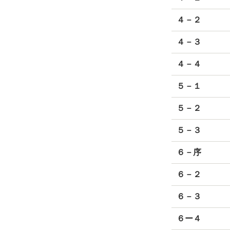
４－２
４－３
４－４
５－１
５－２
５－３
６－序
６－２
６－３
６ー４