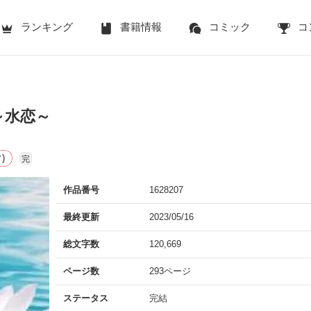
ランキング
書籍情報
コミック
コ
～水恋～
)
完
作品番号
1628207
最終更新
2023/05/16
総文字数
120,669
ページ数
293ページ
ステータス
完結