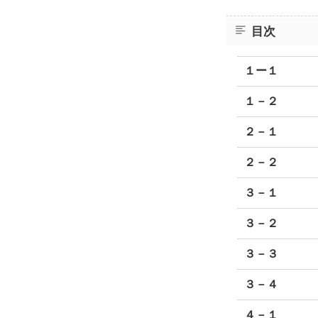
目次
１ー１
１－２
２－１
２－２
３－１
３－２
３－３
３－４
４－１