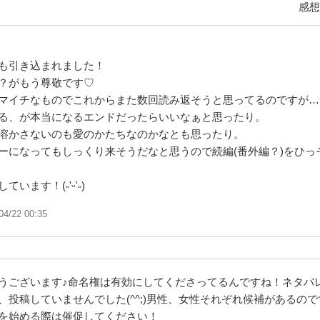
感想
も引き込まれました！
？がもう尊敬です♡
マイチなものでこれからまた数回読み返そうと思ってるのですが…
る、が本当になるエンドだったらいいなぁと思ったり。
溶かさないのも愛のかたちなのかなとも思ったり。
ーになってもしっくり来そうだなと思うので続編(番外編？)をひっ
います！(˶'ᵕ'˶)
04/22 00:35
うございます♪命名権は有効にしてくださってるんですね！ネタバ
、投稿していませんでした(^^;)男性、女性それぞれ候補があるの
を始める際は催促してください！