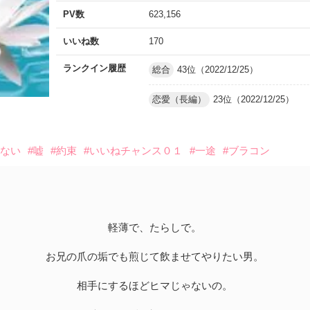
PV数
623,156
いいね数
170
ランクイン履歴
総合
43位（2022/12/25）
恋愛（長編）
23位（2022/12/25）
切ない
#嘘
#約束
#いいねチャンス０１
#一途
#ブラコン
軽薄で、たらしで。
お兄の爪の垢でも煎じて飲ませてやりたい男。
相手にするほどヒマじゃないの。