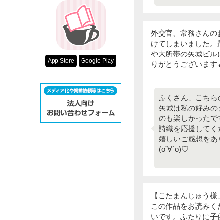
外交官、常務さんの
けてしまいました。
や大所帯の矢城ビル
App Store
Google Play
りがとうございます
ふくさん、こちら
矢城は私の好みの
のも楽しかったで
詩織を応援してく
嬉しいご感想をあ
(о´∀`о)♡
【こたまんじゅう様
この作品をお読みく
いです。ふたりに子