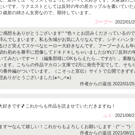
たいです。リクエストとしては反対の年の差カップルを書いていた
０歳差の姉さん女房なので、期待しています。
フーブー
2022/01/2
ご感想をありがとうございます^ ^色々とお読みくださっているの
拝んでしまいます。私も矢城がお気に入りなんです。シティハンタ
るけど笑えてスケベなヒーロー大好きなんです。フーブーさんも年
馴れ初めを勝手に想像してドキドキしちゃいました(≧∀≦)♡反対の
いてみたいですー！（編集部様にOKもらえたら…ですが）。素敵
います。こちらの作品マカロン文庫で2月に発売予定でして、そち
の番外編がついています。（こそっと宣伝）サイトで公開できずす
ありがとうございました(๑>◡<๑)
作者からの返信 2022/01/25 
大好きです🎵これからも作品を読ませていただきますね！
ふく
2021/08/2
す〜なんて嬉しい！これからもよろしくお願いします╰(*´︶`*)
作者からの返信 2021/08/21 