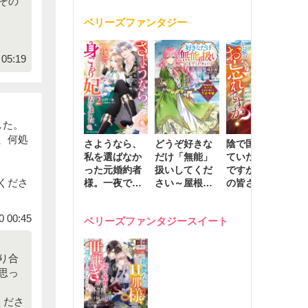
その
く
が息子に負け
ベリーズファンタジー
じと溺愛して
きます～
05:19
した。
、何処
さようなら、
どうぞ好きな
陰で国を支え
転
私を選ばなか
だけ「無能」
ていたのは私
と
った元婚約者
扱いしてくだ
ですが、王家
っ
くださ
様。一夜で大
さい～屋根裏
の皆さんお忘
国
国君主の身ご
部屋の本の
れですか？～
に
もり妃になり
虫、実は国を
追放された隠
不
0 00:45
ベリーズファンタジースイート
ました２
動かす万能令
れ才女の辺境
保
嬢でした～
スローライフ
で
計画～
能
り合
し
思っ
くださ