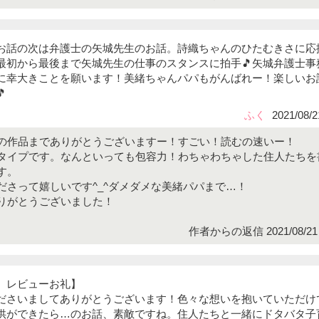
お話の次は弁護士の矢城先生のお話。詩織ちゃんのひたむきさに応
最初から最後まで矢城先生の仕事のスタンスに拍手🎵矢城弁護士事
に幸大きことを願います！美緒ちゃんパパもがんばれー！楽しいお

ふく
2021/08/2
の作品までありがとうございますー！すごい！読むの速いー！
タイプです。なんといっても包容力！わちゃわちゃした住人たちを
す。
ださって嬉しいです^_^ダメダメな美緒パパまで…！
りがとうございました！
作者からの返信 2021/08/21 
、レビューお礼】
ださいましてありがとうございます！色々な想いを抱いていただけ
供ができたら…のお話、素敵ですね。住人たちと一緒にドタバタ子