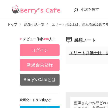
小説を探す
トップ
恋愛小説一覧
エリート弁護士は、溢れる庇護欲で
デビュー作家
436
人！
感想ノート
ログイン
エリート弁護士は、
新規会員登録
Berry's Cafeとは
映画化・ドラマ化など
藍里さんの作品どれ
てきます。弁護士さ