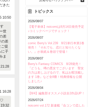
お知らせバックナンバー
だきた
トピックス
5 10:50
2026/08/07
です
【電子単体】noicomiは8月14日発売予定
♪コミックページでチェック！
ー世
の差
2026/08/07
年の差
comic Berry's Vol.239 8/21単行本第1巻
なご提
発売！『それでも、恋だと知りたくな
らに子
い。』が表紙＆巻頭で登場！
みま
2026/08/07
Berry's Fantasy COMICS 8/28発売！
21:28
『どうも、噂の悪女でございます 聖女
の力は差し上げるので、私はお暇頂戴し
ます 1巻』など全8冊！特典情報を公開
しました♪
2026/08/04
1 16:28
【8/4】編集部オススメ小説全2作品UP！
2026/07/24
╯♡
19:32
noicomi vol.172 新連載『合コンで恋した