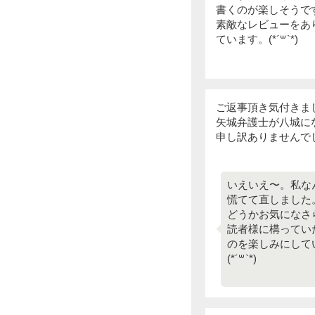
書くのが楽しそうで
素敵なレビューをあ
ています。(*´꒳`*)
ご返事頂き気付きま
矢城弁護士が八城にな
申し訳ありませんでした(
いえいえ〜。私な
慌てて直しました
どうかお気になさ
読者様に構ってい
のを楽しみにして
(*´꒳`*)