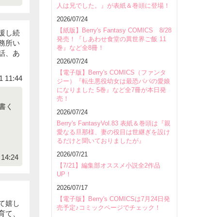
人は兄でした。』が表紙＆巻頭に登場！
2026/07/24
【紙版】Berry's Fantasy COMICS 8/28
援し続
発売！『しあわせ食堂の異世界ご飯 11
務所い
巻』など全8冊！
話、あ
2026/07/24
【電子版】Berry's COMICS（ファンタ
1 11:44
ジー）『転生悪役幼女は最恐パパの愛娘
になりました 5巻』など全7冊が本日発
売！
書く
2026/07/24
Berry's FantasyVol.83 表紙＆巻頭は『親
愛なる旦那様、妻の役目は世継ぎを設け
るだけと聞いておりましたが』
2026/07/21
14:24
【7/21】編集部オススメ小説全2作品
UP！
2026/07/17
【電子版】Berry's COMICSは7月24日発
て嬉し
売予定♪コミックページでチェック！
育て、