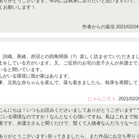
ありがとうございます。年内には執筆に戻りたいと思いますので、
くお願いします！
作者からの返信 2021/02/24 
、詩織、美緒、赤沼との四角関係（?）楽しく読ませていただきま
士をしている方がいます。又、ご近所のお宅の息子さんが弁護士で
いると聞いています。
んがいる環境に我が家はあります。
事、元気な赤ちゃんを産んで、落ち着きましたら、執筆を再開して
にゃんごろう
2021/02/2
こんにちは！いつもお読みくださいましてありがとうございます^ ^
にいる環境なのですか！なんとなく心強いですね。私はこれまで知
業です。弁護士さんと聞くだけで、賢くて人徳者なんだろうな〜と
ありがとうございます♪戻ってきましたら、また作品にお立ち寄り