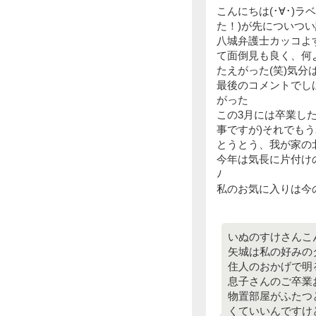
こんにちは(･∀･)
た！)が先についつ
八城弁護士カッコよ
て面倒見も良く、何よ
たえがった(笑)気分
最後のコメントでしば
がった
この3月には卒業し
事ですが)それでもう
とうとう、我が家の
今年は気長に片付けの
ﾉ
私のお気に入りは今
いぬのすけさんこ
矢城は私の好みの
住人のおかげで明
息子さんのご卒業
物置部屋がふたつ
くていいんですけ