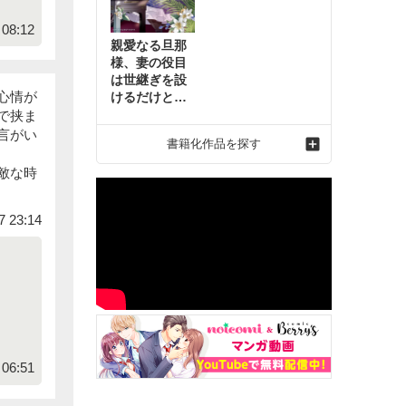
08:12
親愛なる旦那
様、妻の役目
は世継ぎを設
心情が
けるだけと聞
いておりまし
で挟ま
たが～虐げら
言がい
書籍化作品を探す
れ才女の幸せ
な結婚～2
敵な時
7 23:14
06:51