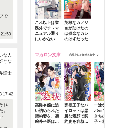
ブで
これ以上は業
英雄なカノジ
務外です～マ
ョが助けたの
ニュアル通り
は残念なカレ
21:50
にいかない彼
のはずだった
に無難な日々
を崩されて～
マカロン文庫
いな人
恋愛小説を随時募集中
好きな
弁護士
3 17:42
それ
高慢令嬢に追
完璧王子なパ
一途な社長パ
執
た。
い詰められた
イロットは悪
パvsママ大好
士
契約妻を、凄
魔な素顔で契
きちびっこ息
偽
い
腕外科医はこ
約妻を容赦な
子～私を捨て
情
の手で愛し抜
く激愛する
たはずの元夫
堕