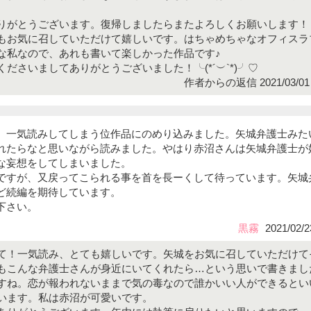
りがとうございます。復帰しましたらまたよろしくお願いします！
もお気に召していただけて嬉しいです。はちゃめちゃなオフィスラ
な私なので、あれも書いて楽しかった作品です♪
ださいましてありがとうございました！╰(*´︶`*)╯♡
作者からの返信 2021/03/01 
。一気読みしてしまう位作品にのめり込みました。矢城弁護士みた
れたらなと思いながら読みました。やはり赤沼さんは矢城弁護士が
な妄想をしてしまいました。
ですが、又戻ってこられる事を首を長ーくして待っています。矢城
ど続編を期待しています。
下さい。
黒霧
2021/02/2
て！一気読み、とても嬉しいです。矢城をお気に召していただけて
もこんな弁護士さんが身近にいてくれたら…という思いで書きまし
すね。恋が報われないままで気の毒なので誰かいい人ができるとい
います。私は赤沼が可愛いです。