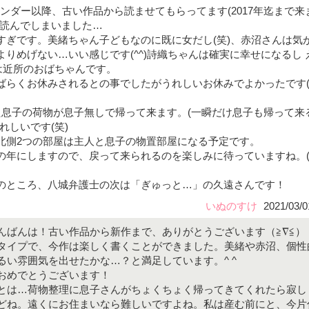
ラベンダー以降、古い作品から読ませてもらってます(2017年迄まで来
い読んでしまいました…
すぎです。美緒ちゃん子どもなのに既に女だし(笑)、赤沼さんは気
りめげない…いい感じです(^^)詩織ちゃんは確実に幸せになるし 
は近所のおばちゃんです。
らくお休みされるとの事でしたがうれしいお休みでよかったです(^
た息子の荷物が息子無しで帰って来ます。(一瞬だけ息子も帰って来
れしいです(笑)
北側2つの部屋は主人と息子の物置部屋になる予定です。
年にしますので、戻って来られるのを楽しみに待っていますね。(*
のところ、八城弁護士の次は「ぎゅっと…」の久遠さんです！
いぬのすけ
2021/03/0
んばんは！古い作品から新作まで、ありがとうございます（≧∇≦）
タイプで、今作は楽しく書くことができました。美緒や赤沼、個性
るい雰囲気を出せたかな…？と満足しています。^ ^
おめでとうございます！
とは…荷物整理に息子さんがちょくちょく帰ってきてくれたら寂し
どね。遠くにお住まいなら難しいですよね。私は産む前にと、今片