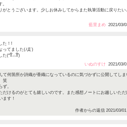
す。
りがとうございます。少しお休みしてからまた執筆活動に戻りたい
藍里まめ
2021/03/0
した！!
ってました(ﾉД`)
*꒦ິ⌓꒦ີ)
いぬのすけ
2021/03/0
んて何箇所か詩織が香織になっているのに気づかずに公開してしま
。笑
らず。
ただけるのがとても嬉しいのです。また感想ノートにお越しいただ
います！
作者からの返信 2021/03/01 