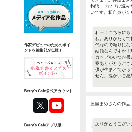
物語、ぜひぜひ読み
いです。私自身が１
わー！こちらにも
ね。ありがたくて
代なので頼りにな
作家デビューのためのポイ
ントを編集部が伝授！
結婚なんですか！
カップルいつか書
案ありがとうござ
供が生まれてから
せん。温かいご感想
Berry's Cafe公式アカウント
藍里まめさんの作品
ありがとうございま
Berry's Cafeアプリ版