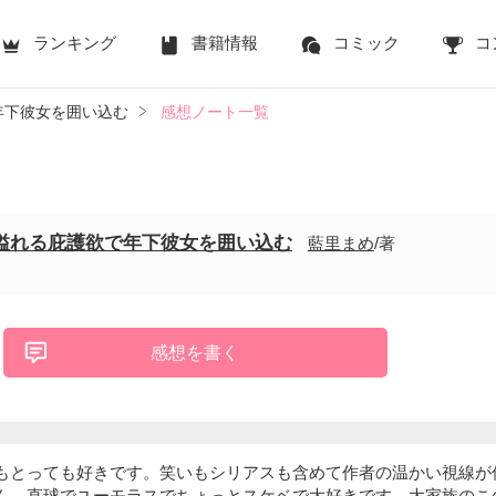
ランキング
書籍情報
コミック
コ
年下彼女を囲い込む
感想ノート一覧
溢れる庇護欲で年下彼女を囲い込む
藍里まめ
/著
感想を書く
もとっても好きです。笑いもシリアスも含めて作者の温かい視線が
ん、直球でユーモラスでちょっとスケベで大好きです。大家族のこ