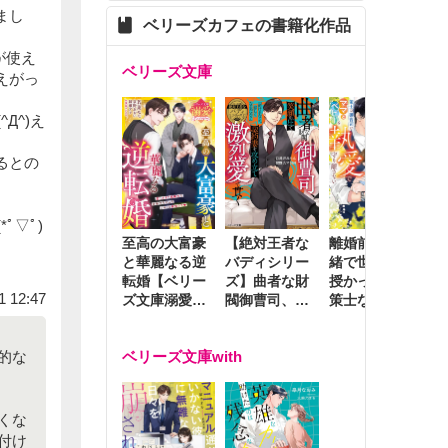
まし
ベリーズカフェの書籍化作品
が使え
ベリーズ文庫
えがっ
Д^)え
るとの
ﾟ▽ﾟ)
至高の大富豪
離婚前夜に内
冷
【絶対王者な
と華麗なる逆
緒で世継ぎを
や
バディシリー
転婚【ベリー
授かったら～
生
ズ】曲者な財
1 12:47
ズ文庫溺愛ア
策士な御曹司
を
閥御曹司、笑
ンソロジー】
はママとベビ
～
顔の圧で契約
ーを執愛で守
つ
妻を攻め立て
ベリーズ文庫with
的な
り離さない～
様
激烈愛で貫く
し
くな
付け