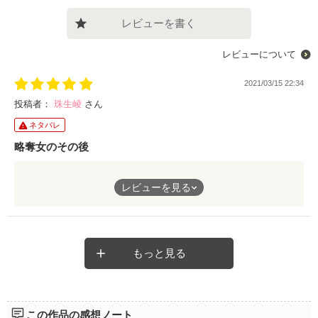
レビューを書く
レビューについて
2021/03/15 22:34
投稿者：
珠生崚
さん
ネタバレ
略奪女のその後
親友の恋人を寝盗った後からのストーリー。
レビューを見る
彼がどれだけ親友を愛し、後悔していたのかを間近で見てきた主
人公。
悲劇のヒロインぶるわけでもなく、自分の所業と状況を理解し、
それでも愛するのをやめられない愚かさと、意地。
不倫、略奪系はリアルでも小説でもすごく苦手なのですが、縋ら
もっと見る
ない、辛くても前を向こうとする姿に泣けました。
短編だからドロドロした描写もなく、気持ちを切り替えた主人公
の視点のみでサクサク読み進められたのも良かったです。
この作品の感想ノート