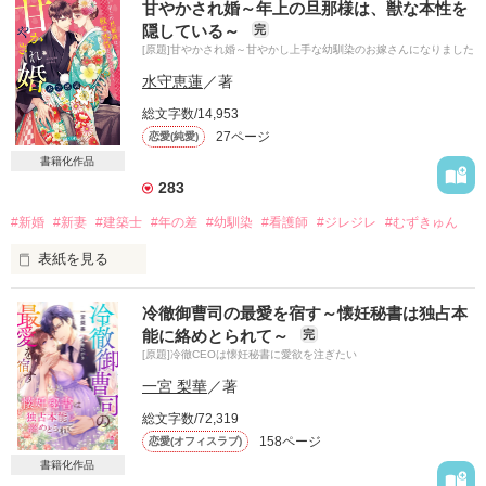
甘やかされ婚～年上の旦那様は、獣な本性を
手切れ金を積まれて別れた後に妊娠が発覚。

隠している～
完
[原題]甘やかされ婚～甘やかし上手な幼馴染のお嫁さんになりました
ひとり産む覚悟でひっそりと暮らしていた半年後

思わぬ形で再会して……

水守恵蓮
／著
総文字数/14,953
27ページ
恋愛(純愛)
＊＊＊＊＊＊＊

書籍化作品
全国にＳＣを展開する『マリオスター』社長

283
黒木　亮介　32歳

#新婚
#新妻
#建築士
#年の差
#幼馴染
#看護師
#ジレジレ
#むずきゅん
×

表紙を見る
『マリオスター』元社長秘書

明るさと体力だけが取り柄

立川　里帆　26歳

冷徹御曹司の最愛を宿す～懐妊秘書は独占本
病棟看護師４年目の真由（26）

能に絡めとられて～
完
×

＊＊＊＊＊＊＊

[原題]冷徹CEOは懐妊秘書に愛欲を注ぎたい
文句の付け所のない王子様

世界的に活躍する一級建築士の蓮（33）

一宮 梨華
／著
「もう絶対に離さないから覚悟して」

総文字数/72,319
出会って20年

158ページ
恋愛(オフィスラブ)
ただの幼馴染でしかなかったのに

交際期間0日

書籍化作品
ひたすら愛を囁く亮介だけれど……

お互いの両親に謀られ
