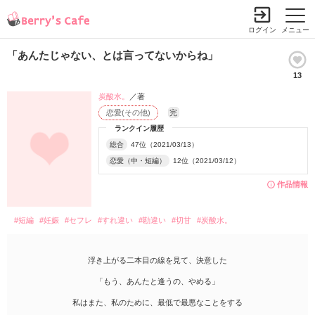
ログイン
メニュー
「あんたじゃない、とは言ってないからね」
13
炭酸水。
／著
恋愛(その他)
完
ランクイン履歴
総合
47位（2021/03/13）
恋愛（中・短編）
12位（2021/03/12）
作品情報
#短編
#妊娠
#セフレ
#すれ違い
#勘違い
#切甘
#炭酸水。
浮き上がる二本目の線を見て、決意した
「もう、あんたと逢うの、やめる」
私はまた、私のために、最低で最悪なことをする