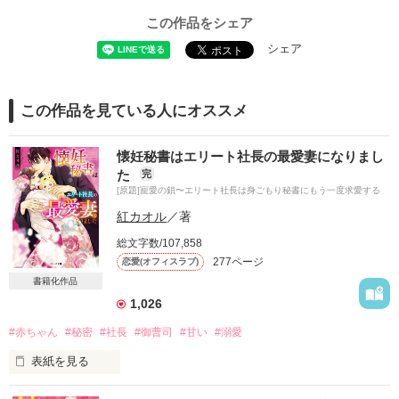
この作品をシェア
シェア
この作品を見ている人にオススメ
懐妊秘書はエリート社長の最愛妻になりまし
た
完
[原題]寵愛の鎖〜エリート社長は身ごもり秘書にもう一度求愛する
紅カオル
／著
総文字数/107,858
277ページ
恋愛(オフィスラブ)
書籍化作品
1,026
#赤ちゃん
#秘密
#社長
#御曹司
#甘い
#溺愛
表紙を見る