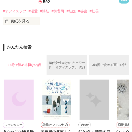
592
1ヵ月前　入籍しました

#オフィスラブ
#溺愛
#懐妊
#御曹司
#妊娠
#秘書
#社長
フリーランスの優しい旦那様は

表紙を見る
日々忙しい頑張り屋の奥様を

これでもかってくらいに甘やかす

作品を読む
彼との新婚生活は

『極上』ではなく『極楽』！？

「たった今から、俺とお前はただの男と女だ」

かんたん検索
昔から変わらない愛情で

現在の社長が倒れたことで社長に就任した

誤魔化されたままじゃ

若きホテル王、

いつまでも夫婦になれない

40代女性向けの キーワー
15分で読める切ない話
3時間で読める面白い話
ド 「オフィスラブ」 の話
本郷匠馬（33歳）

目指せ『幼馴染脱却』！！

今宵、旦那様に仕掛けます

婚活アプリで知り合った男にお金をだまし取られ、

*.:･.｡**.:･.｡**.:･.｡**.:･.｡**.:･.｡

雨の中泣いているところを匠馬に偶然見られてしまった

2019.10.6　完結・公開

2019.10.13 番外編UP

社長秘書の神谷澪（28歳）

*.:･.｡**.:･.｡**.:･.｡**.:･.｡**.:･.｡
仕事は完璧でしっかり者だが恋は不器用。

作品を読む
「社長には関係ありません」

ファンタジー
恋愛(オフィスラブ)
その他
恋愛(純愛)
「俺なら、忘れさせてやれる」

あなたには帰る場
モテ男の北原くん
父と娘 ～禁断の恋
シルバー