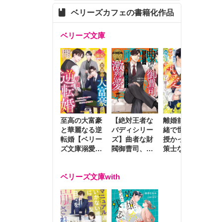
ベリーズカフェの書籍化作品
ベリーズ文庫
至高の大富豪
離婚前夜に内
冷
【絶対王者な
と華麗なる逆
緒で世継ぎを
や
バディシリー
転婚【ベリー
授かったら～
生
ズ】曲者な財
ズ文庫溺愛ア
策士な御曹司
を
閥御曹司、笑
ンソロジー】
はママとベビ
～
顔の圧で契約
ーを執愛で守
つ
妻を攻め立て
ベリーズ文庫with
り離さない～
様
激烈愛で貫く
し