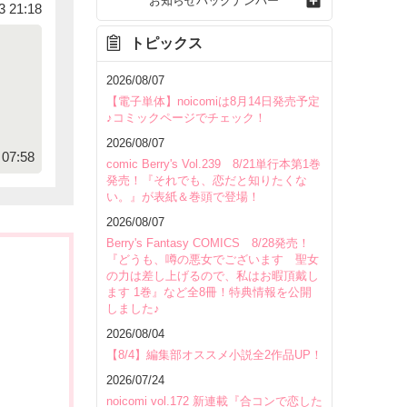
お知らせバックナンバー
3 21:18
トピックス
2026/08/07
【電子単体】noicomiは8月14日発売予定
♪コミックページでチェック！
2026/08/07
07:58
comic Berry's Vol.239 8/21単行本第1巻
発売！『それでも、恋だと知りたくな
い。』が表紙＆巻頭で登場！
2026/08/07
Berry's Fantasy COMICS 8/28発売！
『どうも、噂の悪女でございます 聖女
の力は差し上げるので、私はお暇頂戴し
ます 1巻』など全8冊！特典情報を公開
しました♪
2026/08/04
【8/4】編集部オススメ小説全2作品UP！
2026/07/24
noicomi vol.172 新連載『合コンで恋した