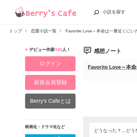
小説を探す
トップ
恋愛小説一覧
Favorite Love～本命は一番近くに
デビュー作家
436
人！
感想ノート
ログイン
Favorite Lov
新規会員登録
Berry's Cafeとは
映画化・ドラマ化など
どうなった？…どう