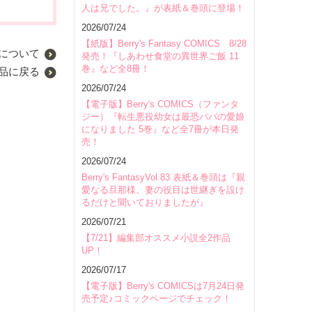
人は兄でした。』が表紙＆巻頭に登場！
2026/07/24
【紙版】Berry's Fantasy COMICS 8/28
について
発売！『しあわせ食堂の異世界ご飯 11
巻』など全8冊！
品に戻る
2026/07/24
【電子版】Berry's COMICS（ファンタ
ジー）『転生悪役幼女は最恐パパの愛娘
になりました 5巻』など全7冊が本日発
売！
2026/07/24
Berry's FantasyVol.83 表紙＆巻頭は『親
愛なる旦那様、妻の役目は世継ぎを設け
るだけと聞いておりましたが』
2026/07/21
【7/21】編集部オススメ小説全2作品
UP！
2026/07/17
【電子版】Berry's COMICSは7月24日発
売予定♪コミックページでチェック！