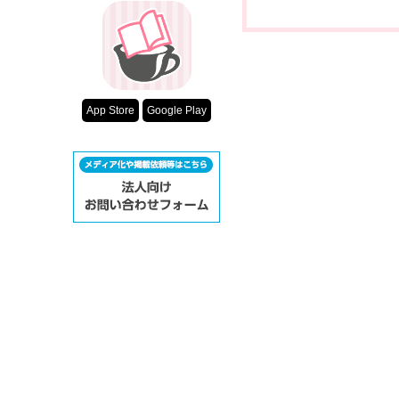
App Store
Google Play