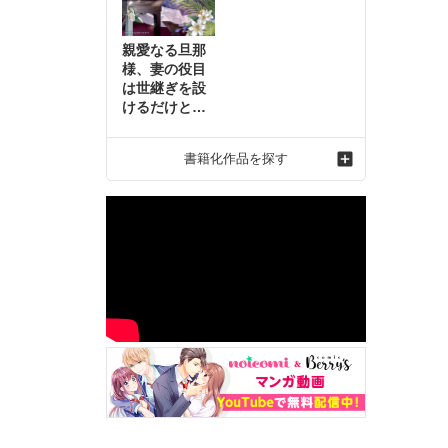
親愛なる旦那
様、妻の役目
は世継ぎを設
けるだけと聞
いておりまし
たが～虐げら
書籍化作品を探す
れ才女の幸せ
な結婚～2