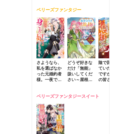
く
が息子に負け
ベリーズファンタジー
じと溺愛して
きます～
さようなら、
どうぞ好きな
陰で国を支え
転
私を選ばなか
だけ「無能」
ていたのは私
と
った元婚約者
扱いしてくだ
ですが、王家
っ
様。一夜で大
さい～屋根裏
の皆さんお忘
国
国君主の身ご
部屋の本の
れですか？～
に
もり妃になり
虫、実は国を
追放された隠
不
ベリーズファンタジースイート
ました２
動かす万能令
れ才女の辺境
保
嬢でした～
スローライフ
で
計画～
能
し