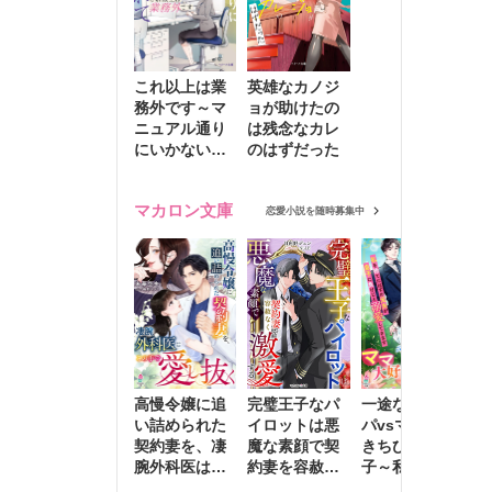
これ以上は業
英雄なカノジ
務外です～マ
ョが助けたの
ニュアル通り
は残念なカレ
にいかない彼
のはずだった
に無難な日々
を崩されて～
マカロン文庫
恋愛小説を随時募集中
高慢令嬢に追
完璧王子なパ
一途な社長パ
執
い詰められた
イロットは悪
パvsママ大好
士
契約妻を、凄
魔な素顔で契
きちびっこ息
偽
腕外科医はこ
約妻を容赦な
子～私を捨て
情
の手で愛し抜
く激愛する
たはずの元夫
堕