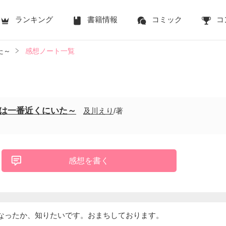
ランキング
書籍情報
コミック
コ
いた～
感想ノート一覧
e～本命は一番近くにいた～
及川えり
/著
感想を書く
なったか、知りたいです。おまちしております。