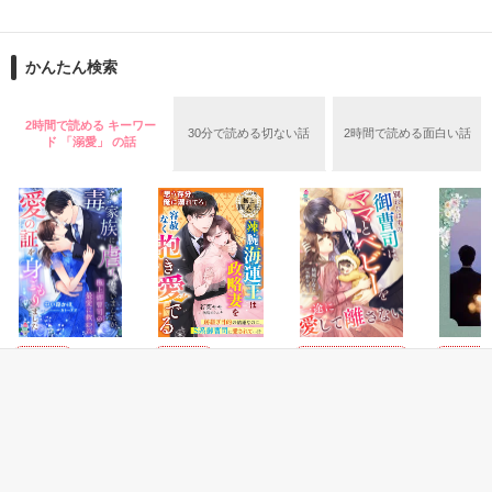
たぶん

これが

彼こと山之辺正哉

俺の“初恋”

「新入生の皆さまっ！

17歳

かんたん検索
僕と一緒に青春を作りましょうっ！」

――なんて、ね。

IQ90

行動の本質は愛という凡人

2時間で読める キーワー
×side征

30分で読める切ない話
2時間で読める面白い話
ド 「溺愛」 の話
彼女の赤い唇に魅せられた

Start 2009.09.08~

「なんか、残念な人だね……」

彼がキスに籠めたのは

End   2009.10.11

純粋な愛？

・他サイトにて公開作品を移転

×××

「悪いけど付き合うとか

Copyright© 2009

あんま考えてねえんだよ」

二人の出会いは

Rinne　Tachikawa.

夕暮れの墓地

All Rights Reserved.
恋愛(純愛)
恋愛(純愛)
恋愛(キケン・ダーク)
恋愛(オフ
最初のキスは癒しのキス

毒家族に虐げられ
辣腕海運王は政略
別れたはずの御曹
Hidden l
ていましたが、極
妻を容赦なく抱き
司は、ママとベビ
新入部員１号になった私の運命は？

陽瀬 柚
作品を読む
ファーストキスから始まった二人の関係

上御曹司の最愛に
愛でる【極上四天
ーを一途に愛して
救われ愛の証を身
王シリーズ】
離さない
中小路かほ／著
若菜モモ／著
結城ひなた／著
キスをする度深まる思い

ごもりました