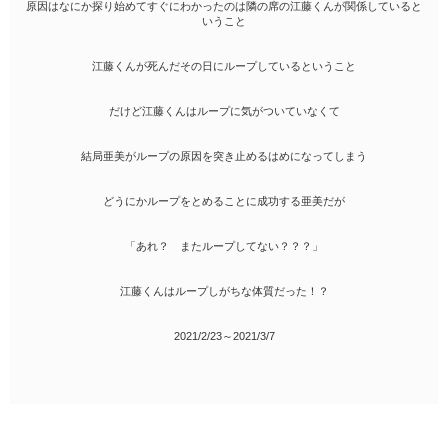
原因はなにか探り始めてすぐにわかったのは隣の席の江藤くんが関係していると
いうこと
江藤くんが死んだその日にループしているということ
だけど江藤くんはループに気がついていなくて
結局亜美がループの原因を突き止めるはめになってしまう
どうにかループをとめることに成功する亜美だが
「あれ？ またループしてない？？？」
江藤くんはループしがちな体質だった！？
2021/2/23～2021/3/7