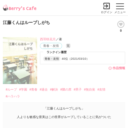
ログイン
メニュー
江藤くんはループしがち
0
西羽咲花月
／著
青春・友情
完
ランクイン履歴
青春・友情
40位（2021/03/10）
作品情報
#ループ
#学園
#青春
#過去
#解決
#隣の席
#男子
#無自覚
#友情
#ハラハラ
「江藤くんはループしがち」
人よりも敏感な亜美はこの世界がループしていることに気がついた