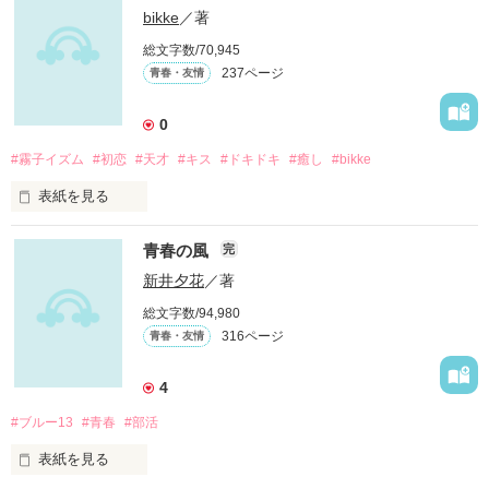
恋をする。番外編

bikke
／著
総文字数/70,945
・ぼくの“おひめさま”にキスをする。

237ページ
青春・友情
・七夕を前にして、星に願う。

・オレは“遥だけに”恋をする。

0
#霧子イズム
#初恋
#天才
#キス
#ドキドキ
#癒し
#bikke
オレが好きなのは――…

表紙を見る
昔も今も

遥、君だけ。

青春の風
完
彼女こと山野霧子

だから――…

17歳

新井夕花
／著
永遠の愛を君に誓うよ。

総文字数/94,980
推定IQ190

×side凌

316ページ
青春・友情
全国模試一位の天才

持てる能力を最大限に活用し

4
彼女が挑んだのは

#ブルー13
#青春
#部活
・“苦い苦い”恋をする。

経験に基づく愛の解明

表紙を見る
×××
