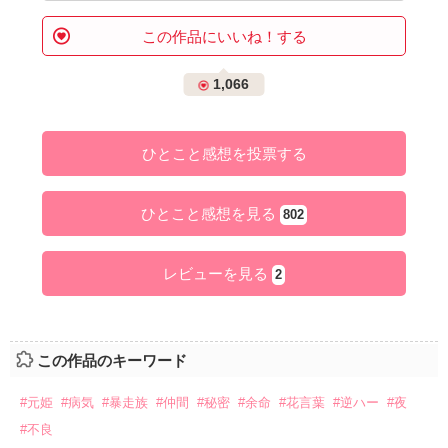
この作品にいいね！する
1,066
ひとこと感想を投票する
ひとこと感想を見る
802
レビューを見る
2
この作品のキーワード
#元姫
#病気
#暴走族
#仲間
#秘密
#余命
#花言葉
#逆ハー
#夜
#不良