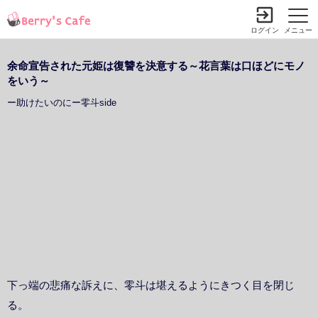
ログイン
メニュー
余命宣告された元姫は復讐を決意する～花言葉は口ほどにモノ
をいう～
ー助けたいのにー零斗side
下っ端の悲痛な訴えに、零斗は堪えるようにきつく目を閉じ
る。