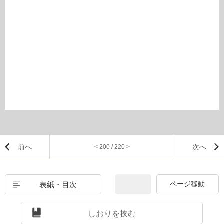
前へ
次へ
< 200 / 220 >
表紙・目次
しおりを挟む