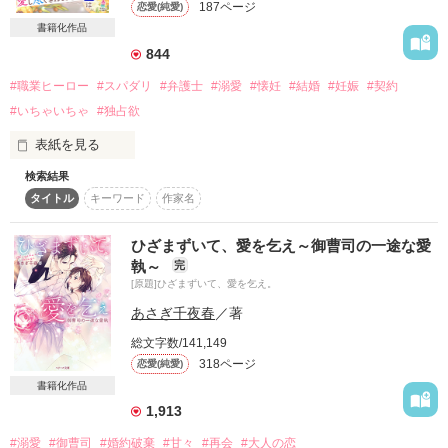
187ページ
恋愛(純愛)
まりだった。

×

書籍化作品
酔うと人格が変わる可愛い系の保育士女子（木所花凛）

844
金剛グループ御曹司

✖️

強引すぎるジュエリーデザイナー

#職業ヒーロー
#スパダリ
#弁護士
#溺愛
#懐妊
#結婚
#妊娠
#契約
恋に不器用な爽やか系消防士男子（長内大一）

金剛 宝(ｺﾝｺﾞｳ ﾀｶﾗ)

#いちゃいちゃ
#独占欲
中々くっつけない2人のもどキュンラブストーリーです。

‧✧̣̥̇‧┈┈┈┈┈┈┈┈┈┈┈┈┈┈┈‧✧̣̥̇‧

表紙を見る
検索結果
⚠️いちゃいちゃ甘々注意です⚠️

結瑠が断っても強引な宝は一歩も退かず

タイトル
キーワード
作家名
元上司に悩む家事代行スタッフ

ひょんなことから同居することに。

辻山那湖（26）

Nako Tsujiyama

※職業に関しては作者の解釈のため、実際と異なる場合があり
ひざまずいて、愛を乞え～御曹司の一途な愛
×

ますが、ご容赦ください。

執～
「婚前同居だと思えばいい。

完
櫻庭侑李（33）

必ず俺との結婚に了承させてみせる」

[原題]ひざまずいて、愛を乞え。
Yuri Sakuraba

※このお話は一年前に書いた『真夏の一夜は恋の始まり』を加
あさぎ千夜春
／著
女性嫌いのクールな国際弁護士

筆修正し、5年後の新たなエピソードを加えた新装版です。新
「こんなに誰かを愛しいと思ったのは

結瑠が初めてなんだ」

総文字数/141,149
318ページ
恋愛(純愛)
「このまま俺に身を委ねて」

書籍化作品
⋆⸜〜憧れの街ベリが丘〜恋愛小説コンテスト奨励賞⸝‍⋆

作品を読む
1,913
ありがとうございました✦.°

偽りの婚約者を演じるはずだったのに、

#溺愛
#御曹司
#婚約破棄
#甘々
#再会
#大人の恋