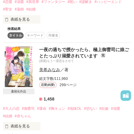
#恋愛
#溺愛
#異世界
#ファンタジー
#呪い
#謎解き
#ハッピーエンド
岩切製紙株式会社副社長

そんなこと、頼めるわけないなのに……

#聖女
#薬師
#結婚
表紙を見る
もうあなたには会わないと決めたのに……。

売り言葉に買い言葉。

検索結果
程よい酔いも手伝って、彼と一夜を共にしてしまった。

陛下は一日に人格が三回変わる。

タイトル
キーワード
作家名
朝と昼と夜の三人格は、それぞれ聖女を娶る。

＊＊＊＊＊

2023.8.8～2023.8.11

一夜の過ちで授かったら、極上御曹司に娘ご
「契約成立だ」

ーーーーーーーーーーーーーーーーーーーーーーー

とたっぷり溺愛されています
完
シークレットベビーストーリー

[原題]もう一度恋をさせて
紳士な銀髪の陛下・アサの妃は、隣国の聖女モニカ。

中編です。
美希みなみ
／著
これは子どもができるまでの契約結婚。

陽気な金髪の陛下・ヒルの妃は、薬師の妹ランナ。

総文字数/111,960
299ページ
恋愛(純愛)
作品を読む
そのはずだったのに……

冷酷な黒髪の陛下・ヨルの妃は、薬師の姉ポーラ。

書籍化作品
ーーーーーーーーーーーーーーーーーーーーーーー

1,458
#大人の恋
#御曹司
#運命
#胸キュン
#地味OL
#切ない
#妊娠
#溺愛
陛下の『人格の殺し合い』に巻き込まれ、

#結婚
#赤ちゃん
「体、大丈夫か？」

能力を利用するために娶られた三人の王妃。
表紙を見る
「いつか紬が、もう一人と思うかもしれないだろ」
