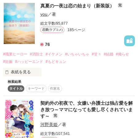
作品を読む
初対面の男性と一夜限りの関係を

そして三年後。

真夏の一夜は恋の始まり（新装版）
完
持ってしまった白金 結瑠(25)。

どうやらこの港町に、新国王陛下がやって来るという。

you
／著
二度と会うことはないと思っていたのに、

カティアはその国王こそが、ラピスの父親だと知って――？

総文字数/95,877
異動した先の職場でまさかの再会。

185ページ
恋愛(ラブコメ)
彼は金剛グループの御曹司で

｡*⑅୨୧ ┈┈ ２０２６年７月５日 ┈┈ ୨୧⑅*｡

76
新進気鋭のジュエリーデザイナー

金剛 宝(29)だった。

ベリーズファンタジー様より刊行予定です

#職業ヒーロー
#消防士
#イケメン
#いちゃいちゃ
#甘々
#結婚
#拗らせ
#妊娠
#ハッピーエンド
#もどキュン
｡*⑅୨୧┈┈┈┈┈┈┈┈┈┈┈┈┈┈୨୧⑅*｡
「あの夜のことが忘れられない。

表紙を見る
責任を取って俺と結婚してくれ」

検索結果
「今夜だけで終わらせない」

作品を読む
タイトル
キーワード
作家名
…責任を取るのはまさかの私？

彼氏に振られたばかりの傷心の花凛は海でナンパされ、困って
いた所を爽やか風のイケメン男子に助けられる。

契約外の初夜で、女嫌い弁護士は独占愛を解
また偶然出会った花凛達はまさかの逆ナンをし…⁈

‧✧̣̥̇‧┈┈┈┈┈┈┈┈┈┈┈┈┈┈┈‧✧̣̥̇‧

き放つ～ママになっても愛し尽くされていま
酔った勢いで爽やか風イケメン男子を自分から誘ってしまった
す～
完
花凛は、相手のことを殆ど何も知らないまま、一夜を過ごして
コンプレックスを拗らせた

河野美姫
／著
しまう。

ウェディングプランナー

白金 結瑠(ｼﾛｶﾞﾈ ﾕﾙ)

総文字数/107,541
一夜の過ちで終わるはずだったが、それは真夏の新しい恋の始