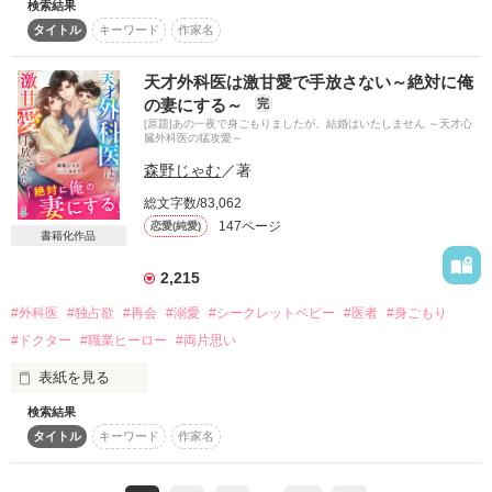
検索結果
夢のような一夜から一転して、目が覚めると手切れ金とも思え
作品を読む
タイトル
キーワード
作家名
るお金だけがそこにあった。

「紬似の女の子ってのもいいな」

それから4年。一人で生きてきた咲綾は、仕事でその時の相手
天才外科医は激甘愛で手放さない～絶対に俺
である真翔と出会う。

の妻にする～
完
しかし、真翔は咲綾のことは覚えていないようで。憎しみが溢
どうして私との未来が続くようなことばかり言うの？

[原題]あの一夜で身ごもりましたが、結婚はいたしません ～天才心
れる咲綾だったが……。

臓外科医の猛攻愛～
なんでこんなにも優しくするの？

森野じゃむ
／著
松永咲綾（Saaya Matunaga)２7歳。一人で娘の真由を育てる
シングルマザー。

こんなはずじゃなかったのに……

総文字数/83,062
　　×

147ページ
恋愛(純愛)
書籍化作品
大村真翔　(Manato Omura)２９歳　大村グループ 　御曹司　
SOWA不動産　専務取締役

2,215
まるで私を愛しているかのように接する彼に翻弄されていく。

「俺に君を守らせて？」

#外科医
#独占欲
#再会
#溺愛
#シークレットベビー
#医者
#身ごもり
どうしてそんなことを言うの？

ずるい私は、彼の優しさにつけ込んで別れを切り出せずにい
#ドクター
#職業ヒーロー
#両片思い
その優しい笑顔を信じていいの？本当のあなたは？

た。

表紙を見る
すれ違う二人の最後は？

検索結果
タイトル
キーワード
作家名
「ようやく見つけた。今度こそは離さない」

※物語として、フィクションとして温かい目で読んで頂ければ
幸いです。

四年前――。
