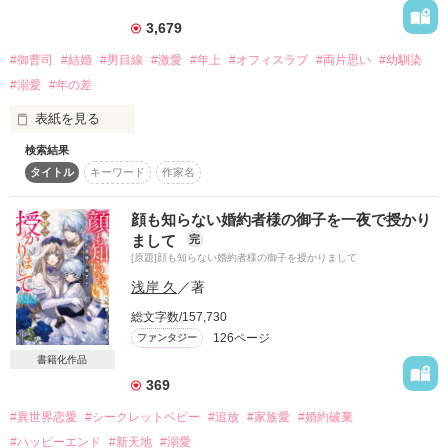
彼女を翻弄する“悪魔”なバーテンダー

3,679
※他社さまから書籍化につき一旦引き下げた作品をベリーズカ
黒田 蒼士郎

フェサイト規約変更に伴い再掲載させていただきました。

#御曹司
#結婚
#男目線
#激愛
#年上
#オフィスラブ
#両片思い
#幼馴染
(出版社さまから再掲載の許可をいただいています)

✤·························✤

#溺愛
#年の差
表紙を見る
あれは事故と言い聞かせ、なかったことにしたいのに  

検索結果
「聞き分けのいい女にならないで。俺の前ではわがままでい
タイトル
キーワード
作家名
「こんなキスされると思っていなかった？　でも、教えて欲し
て」

いと言ったのは君だ」

作品を読む
 危険な男の悪魔の囁きが心を揺らす

顔も知らない婚約者様の御子を一夜で授かり
　園田未来（そのだ みく）　２４歳　株式会社INOSE　国内法
哀れなキューピットは闇夜の中で堕とされる——
まして
完
人営業部所属

[原題]顔も知らない婚約者様の御子を授かりまして
　猪瀬和輝（いのせ かずき）　３２歳　株式会社INOSE　副社
浅岸 久
／著
長　猪瀬家の御曹司

作品を読む
総文字数/157,730
　未来は、長い間幼なじみの和輝に片思いをしてきたが、彼が
126ページ
ファンタジー
お見合いをすると聞き想いを絶つ決心をしていた。

書籍化作品
　和輝と会うのは最後と決めていた２５歳の誕生日、未来は彼
に初めてを捧げる。

369
　これで立派に初恋を卒業できる。そう思っていたのに……

#異世界恋愛
#シークレットベビー
#追放
#家族愛
#婚約破棄
「俺は君の人生をもらい受ける覚悟をもって君を抱いた」

#ハッピーエンド
#新天地
#溺愛