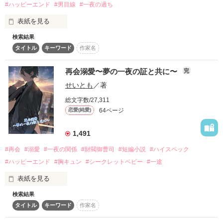
#ハッピーエンド
#男目線
#一夜の過ち
スターツ出版小説投稿サイト合同企画「1話からの長編大
賞」ベリーズカフェ会場
表紙を見る
嫌われているはずなのに、何故智大が結婚に同意したのか分か
らないまま一年。

検索結果
その他の条件
動画あり
コミックあり
息が詰まる暮らしを続けて身も心も限界に近づいていた藍里
タイトル
キーワード
作家名
は、ある事件に巻き込まれて……。
私が彼氏と別れたことを知った同期が開いてくれた飲み会の後

ひょんなことから上司の久住部長と一夜を共にしてしまった。

再会溺愛〜夢の一夜の証と共に〜
完
作品を読む
せいとも
／著
私は一夜の過ちとして

なかったことにしようとしたのに

総文字数/27,311
久住部長はそうは思ってないみたいで……？

64ページ
恋愛(純愛)
1,491
『ジョイントイ』の御曹司　久住恭二　(32歳)

#再会
#溺愛
#一夜の関係
#財閥御曹司
#短編小説
#ハイスペック
　×

#ハッピーエンド
#胸キュン
#シークレットベビー
#一途
『ジョイントイ』営業部　羽山琴葉　(25歳)

表紙を見る
検索結果
美夜の長年の片想いにピリオドが打たれた日。

―――実は初恋の人との再会ラブ―――

タイトル
キーワード
作家名
美夜と壱夜は出逢った。

すれ違う二人が再会する日はくるのか……。
