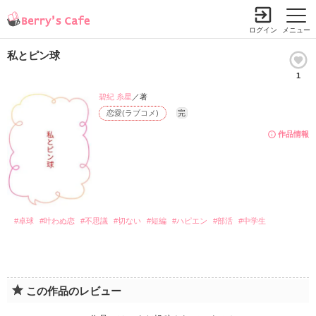
ログイン
メニュー
私とピン球
1
碧紀 糸星
／著
恋愛(ラブコメ)
完
作品情報
#卓球
#叶わぬ恋
#不思議
#切ない
#短編
#ハピエン
#部活
#中学生
この作品のレビュー