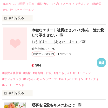
#幼なじみ
#溺愛
#再会
#両片想い
#初恋
#スパダリ
#大人の恋
#御曹司
#独占欲
#ハッピーエンド
表紙を見る
冷徹なエリート社長はセフレな私を一途に愛
して孕ませたい
完
幼なじみの哲平に淡い恋心を抱いていた美桜。

おうぎまちこ（あきたこまち）
／著
しかし、ある出来事をきっかけに二人の関係は壊れてしまう。

総文字数/207,975
関係修復もできないまま、美桜は両親の離婚によって

179ページ
恋愛(オフィスラブ)
引っ越すことになり、哲平とも離れ離れになった。

それから約十二年後。

504
過去の傷から、二度と会いたくないと思っていた哲平に

#溺愛＆執着愛
#俺様
#御曹司＆社長
#身ごもり＆妊娠
#イケメン
運命のような再会を果たす。

#オフィスラブ
#いちゃいちゃ＆ラブラブ
#虐げられヒロイン
#ワンナイト
そして、ひょんなことから

#ハッピーエンド
酔った勢いで一夜を共にしてしまった。

表紙を見る
さらに、美桜が初めてだと知った哲平は

『責任をとる、結婚しよう』と真っ直ぐに告げてきた。

　おかしな噂を流されて前の職場でうまくいかなかった梅田美
戸惑う美桜とは裏腹に、好きという気持ちを隠すことなく

返事も溺愛もキスのあとで
完
桜は、海外で傷心旅行をしていたところ、日本人美青年と出会