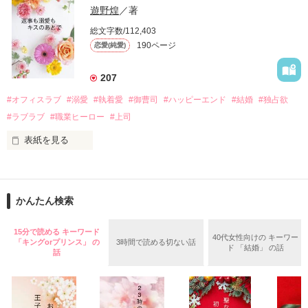
甘やかしてくる。

い、酒の勢いもあり一夜限りの関係となる。

遊野煌
／著
　帰国後、美桜は新しい職場でワンナイトした美青年と再会。
そんなある日、哲平は美桜がストーカー被害に

総文字数/112,403
なんと彼の正体は、とある財閥御曹司にも関わらず、一族を離
遭っていることを知る。

190ページ
恋愛(純愛)
れて起業した新進気鋭の実業家、社内でも冷徹だと評判な社長
美桜を守るため、哲平は同居を提案してきて――。

――御影恭司その人だったのだ――！

　なぜか恭司から飼い猫の世話係を命じられた美桜は、猫の世
207
話を口実にしばしば呼び出された上、二人はいわゆる身体だけ
夏木美桜(なつきみお)

#オフィスラブ
#溺愛
#執着愛
#御曹司
#ハッピーエンド
#結婚
#独占欲
✕

#ラブラブ
#職業ヒーロー
#上司
鳴海哲平 (なるみてっぺい)

表紙を見る
作品を読む
止まっていたはずの二人の時間が、再び動き出す。

舞川雛子（26）は大手お菓子メーカー、三日月製菓コーポレー
再会から始まる、溺愛ラブ。

ションの企画戦略室で働いている。

また雛子には2年前から付き合いはじめ、半年前から同棲を始
2026.6.5～2026.7.25

かんたん検索
めた、同期で恋人の石垣守（26）がいるのだが、後輩の姫原由
羅（24）との浮気が発覚した上、いつのまにか元カノにされて
いた。

15分で読める キーワード
40代女性向けの キーワー
「キングorプリンス」 の
3時間で読める切ない話
守と由羅から『便利屋雛子』と馬鹿にされ、一人こっそり泣い
ド 「結婚」 の話
＊以前、公開していた話の改稿版です＊

話
ていた雛子に、企画戦略室の上司である雪瀬鷹哉（29）が
『──俺と結婚してくれないか』といきなりプロポーズをしてき
た上、同居まで提案してきて──？
