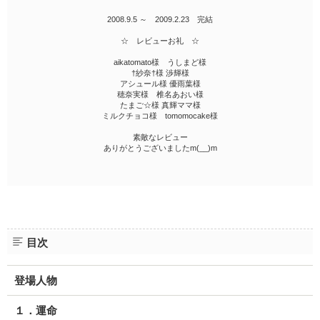
2008.9.5 ～ 2009.2.23 完結
☆ レビューお礼 ☆
aikatomato様 うしまど様
†紗奈†様 渉輝様
アシュール様 優雨葉様
穂奈実様 椎名あおい様
たまご☆様 真輝ママ様
ミルクチョコ様 tomomocake様
素敵なレビュー
ありがとうございましたm(__)m
目次
登場人物
１．運命