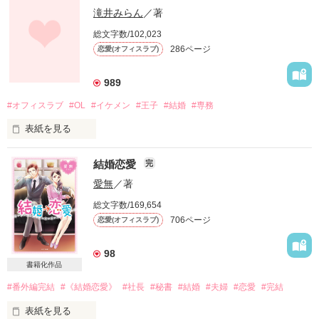
※こちらは加筆修正前の原稿になります。

滝井みらん
／著
総文字数/102,023
286ページ
恋愛(オフィスラブ)
私と優君は母親同士が親友で、家が隣同士で、

誕生日が一日違いの幼馴染み。

兄妹のように一緒に育ってきた。

989
私は優君のことが好きだけど、

#オフィスラブ
#OL
#イケメン
#王子
#結婚
#専務
彼は私を女とは思っていない。

でも、私が優君の家に同居することになって……。

表紙を見る
結婚すれば幸せが必ず手に入ると思ってた。

結城美緒(ユウキ ミオ)    二十五歳 (ＯＬ)

結婚恋愛
完
そう信じていた私はなんて馬鹿だったんだろう。

今日、私は世界一幸せな花嫁になるはずだった。

愛無
／著
×

婚約者が結婚式をすっぽかしたりしなければ……。

総文字数/169,654
如月優(キサラギ ユウ)   二十五歳 (御曹司で美緒の幼馴染み)

706ページ
恋愛(オフィスラブ)
98
【中編】

ナルサワカエデ

書籍化作品
成沢 楓(♀) 

2016.8.23～9.3

#番外編完結
#《結婚恋愛》
#社長
#秘書
#結婚
#夫婦
#恋愛
#完結
リゾート開発  ソレイユ   総務課  OL  26歳

×

☆相沢イチゴ様、阿川さま、

表紙を見る
オキタハルト
