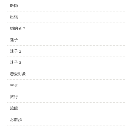
医師
出張
婚約者？
迷子
迷子２
迷子３
恋愛対象
幸せ
旅行
旅館
お散歩