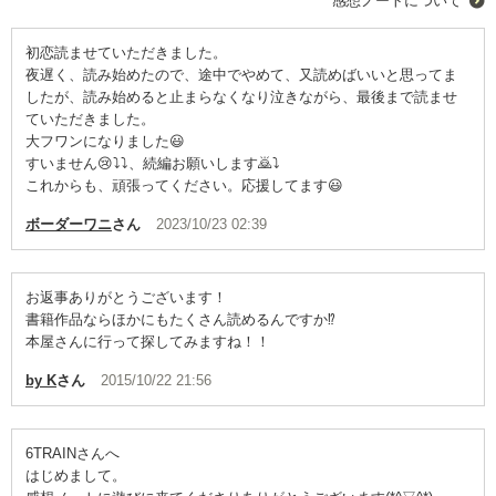
感想ノートについて
初恋読ませていただきました。
夜遅く、読み始めたので、途中でやめて、又読めばいいと思ってま
したが、読み始めると止まらなくなり泣きながら、最後まで読ませ
ていただきました。
大フワンになりました😃
すいません😢⤵️⤵️、続編お願いします🙇⤵️
これからも、頑張ってください。応援してます😃
ボーダーワニ
さん
2023/10/23 02:39
お返事ありがとうございます！
書籍作品ならほかにもたくさん読めるんですか⁉︎
本屋さんに行って探してみますね！！
by K
さん
2015/10/22 21:56
6TRAINさんへ
はじめまして。