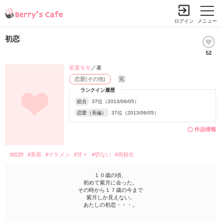
ログイン
メニュー
初恋
52
若菜モモ
／著
恋愛(その他)
完
ランクイン履歴
総合
37位（2013/06/05）
恋愛（長編）
37位（2013/06/05）
作品情報
#総帥
#美形
#イケメン
#甘々
#切ない
#高校生
１０歳の頃、
初めて紫月に会った。
その時から１７歳の今まで
紫月しか見えない。
あたしの初恋・・・。