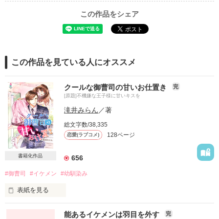
この作品をシェア
この作品を見ている人にオススメ
クールな御曹司の甘いお仕置き
完
[原題]不機嫌な王子様に甘いキスを
滝井みらん
／著
総文字数/38,335
128ページ
恋愛(ラブコメ)
書籍化作品
656
#御曹司
#イケメン
#幼馴染み
表紙を見る
【2017.8月マカロン文庫より発売中❤️】

能あるイケメンは羽目を外す
完
皆様の応援のおかげです(^ ^)
