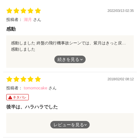
2022/03/13 02:35
投稿者：
湖月
さん
感動
感動しました 終盤の飛行機事故シーンでは、紫月はきっと戻ってくると信じながら 始終ドキドキさせられ、人の心の危うさと確かさを編み込んだ展開に 最後まで翻弄された作品で大変面白かったです お疲れさまでした
感動しました
終盤の飛行機事故シーンでは、紫月はきっと戻ってくると信じな
続きを見る
がら 始終ドキドキさせられ、人の心の危うさと確かさを編み込
んだ展開に 最後まで翻弄された作品で大変面白かったです
お疲れさまでした
2018/02/02 08:12
投稿者：
tomomocake
さん
ネタバレ
後半は、ハラハラでした
ストーリー後半、ハラハラの展開でした。
レビューを見る
ハッピーエンドで、良かったー
徹夜でイッキ読みです