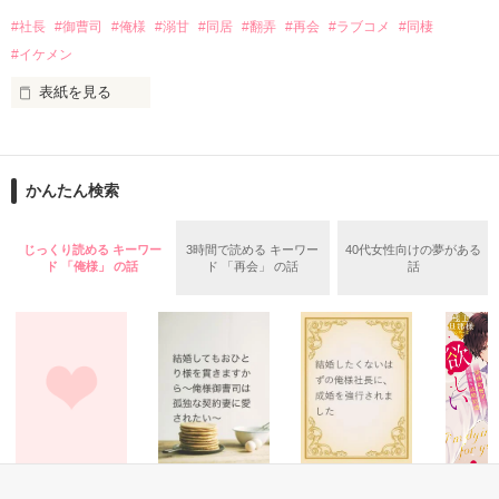
昔の知り合い？

「頑固な私が退職する理由」

#社長
#御曹司
#俺様
#溺甘
#同居
#翻弄
#再会
#ラブコメ
#同棲
改め

妹みたいな年下の女の子？

「フラれもの同士」

#イケメン
カバーイラストは

それとも…恋人？

表紙を見る
凩はとばさんに描いていただいております

憧れという名の恋に堕ち、想いをひた隠すこと五年

彼と過ごす最後の夜

作品を読む
かんたん検索
意を決した私に、応えてくれた彼

あやまちの一夜に「愛してる」の言いわけを添えたら、それは
じっくり読める キーワー
3時間で読める キーワー
40代女性向けの夢がある
〝約束〟になりますか？

ド 「俺様」 の話
ド 「再会」 の話
話
営業部の地味社員

作品を読む
咲島三花（さきしまみか）　28歳

×

元上司　⇒　社長

神崎京吾（かんざきけいご）　31歳

――半年経ったら迎えにくる。それまで、俺を待っていられる
恋愛(オフィスラブ)
恋愛(オフィスラブ)
恋愛(純愛)
恋愛(オフ
か？――
