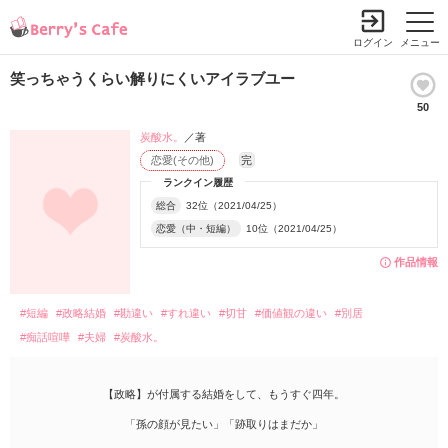
ログイン
メニュー
笑っちゃうくらい解りにくいアイラブユー
50
炭酸水。
／著
恋愛(その他)
完
ランクイン履歴
総合
32位（2021/04/25）
恋愛（中・短編）
10位（2021/04/25）
作品情報
#短編
#政略結婚
#勘違い
#すれ違い
#切甘
#価値観の違い
#別居
#痴話喧嘩
#夫婦
#炭酸水。
【政略】が付属する結婚をして、もうすぐ四年。
「孫の顔が見たい」「跡取りはまだか」