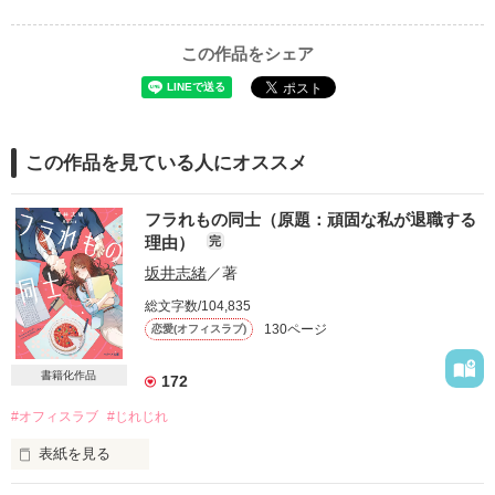
この作品をシェア
この作品を見ている人にオススメ
フラれもの同士（原題：頑固な私が退職する
理由）
完
坂井志緒
／著
総文字数/104,835
130ページ
恋愛(オフィスラブ)
書籍化作品
172
#オフィスラブ
#じれじれ
表紙を見る