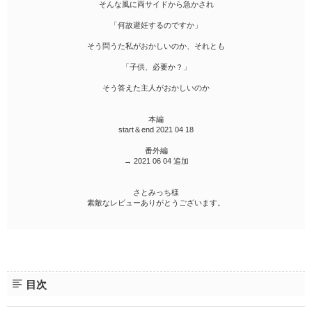
そんな風に両サイドから急かされ
「何故避妊するのですか」
そう問うた私がおかしいのか、それとも
「子供、必要か？」
そう答えた主人がおかしいのか
本編
start＆end 2021 04 18
番外編
→ 2021 06 04 追加
さとみっち様
素敵なレビューありがとうございます。
目次