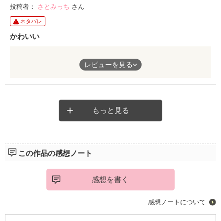
投稿者：
さとみっち
さん
ネタバレ
かわいい
こうめいが可愛い。妻に必死に告白するシーンが目茶苦茶可愛
レビューを見る
い。ニヤニヤしてしまうお話です。お奨めです。
もっと見る
この作品の感想ノート
感想を書く
感想ノートについて