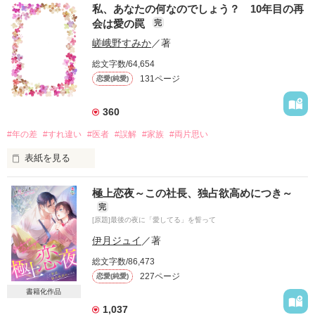
新卒で入社して５年１０ヶ月

私、あなたの何なのでしょう？ 10年目の再
私は会社に辞表を提出した

会は愛の罠
完
心残りはただひとつ

嵯峨野すみか
／著
あの人に

総文字数/64,654
好きだと

131ページ
恋愛(純愛)
言ってもらえなかったこと

the reason

360
why I leave

this company

#年の差
#すれ違い
#医者
#誤解
#家族
#両片思い
表紙を見る
2021/02/12~05/16

極上恋夜～この社長、独占欲高めにつき～
2022/05/12

完
「あなたに会いたかった。」

記念に製本したので

[原題]最後の夜に「愛してる」を誓って
本に合わせてカバーイラスト更新！

その一言が言えるまでに、10年かかってしまった…。

伊月ジュイ
／著
「無口な彼が残業する理由」

のイラストを担当してくださった

総文字数/86,473
Cucieさんに描いていただきました

227ページ
恋愛(純愛)
私はあなたの何なんでしょうか？

書籍化作品
2025/6/10

ベリーズ文庫withにて書籍化！

1,037