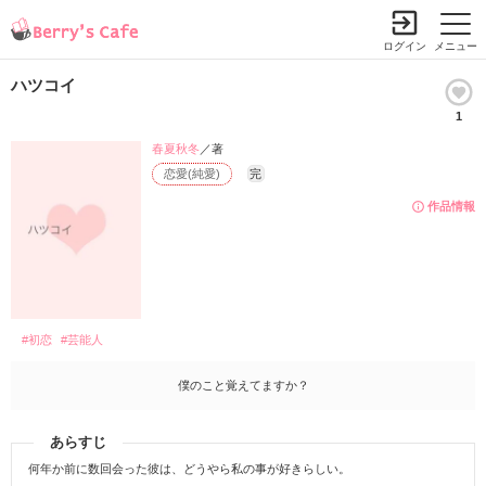
ログイン
メニュー
ハツコイ
1
春夏秋冬
／著
恋愛(純愛)
完
作品情報
#初恋
#芸能人
僕のこと覚えてますか？
あらすじ
何年か前に数回会った彼は、どうやら私の事が好きらしい。