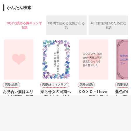
七年振りに再会した二人の関係は、幼馴染から夫婦へと変わっ
かんたん検索
たけれど……

「どうしても、きみじゃなきゃダメなんだ」

30分で読める胸キュンす
1時間で読める元気が出る
40代女性向けのためにな
「ありがとう、明。俺のそばにいてくれて。……俺と、結婚し
る話
話
る話
てくれて」

この結婚には‟秘密„があって――

私のことなんて愛していないくせに

なぜか強引に迫られる日々

2020.1.24～2.8
「きみのことしか考えられない」

恋愛(純愛)
恋愛(オフィスラブ)
恋愛(純愛)
恋愛(純愛)
お見合い妻はエリ
拗らせ女の同期へ
ＸＯＸＯ＋I love
藍色の溺
作品を読む
ート外科医の溺愛
の秘めたる一途な
you〜天敵上司が
たの声が
に気付かない
想い
彼氏になったら
て〜
彼は甘い言葉で私を惑わせる

甘々男でした
おうぎまちこ（あ
松本ユミ／著
にしのそら／著
藍崎恵衣
きたこまち）／著
もっと見る