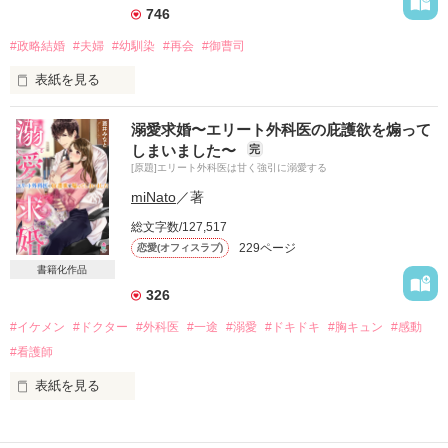
今度はどんな手使っても俺のものにするって」

746
＊

#政略結婚
#夫婦
#幼馴染
#再会
#御曹司
＊

表紙を見る
＊

潰れかけの老舗和食料理屋の一人娘・明は、大手高級ホテルチ
五年前の記憶を思い出させる彼の熱。

溺愛求婚〜エリート外科医の庇護欲を煽って
ェーンの御曹司で初恋相手の幼馴染と政略結婚することになっ
しまいました〜
完
て……

それにつかまれば、もう抗えない────

[原題]エリート外科医は甘く強引に溺愛する
＊

miNato
／著
2020/10/30〜2020/11/09

総文字数/127,517
「どうしてここにいるの?!」

229ページ
恋愛(オフィスラブ)
老舗和食料理屋の一人娘

保科明(24)

書籍化作品
326
作品を読む
×

#イケメン
#ドクター
#外科医
#一途
#溺愛
#ドキドキ
#胸キュン
#感動
「俺と結婚できて嬉しいだろ」

#看護師
大手高級ホテルチェーンの御曹司

姿月真夜(31)

表紙を見る
＊

同じ病院で働くエリート外科医から

突然のプロポーズ
