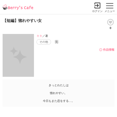
ログイン
メニュー
【短編】惚れやすい女
0
キキ
／著
その他
完
作品情報
きっとわたしは
惚れやすい。
今日もまた恋をする…。