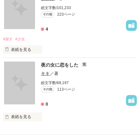
総文字数/101,233
そういう意味に於いては、今回の作品は正しくそうなのかも知
223ページ
その他
れない。

自分の身体の中に、今だ生々しく残っている記憶を小説にする
4
という作業は、時に於いて苦味を感ずるものだと知った。

#探す
#少女
尚、作品はあくまでもフィクションであり、作中の出来事の多
表紙を見る
くは実際にあった事に筆者の主観を加えたりしたものです。

Ｓｅｘは好き。

又、主人公自身の記述に関するくだりに関しては、その殆どが
夜の女に恋をした
完
筆者の創作によるものであり事実と異なる部分が多くありま
キキ
／著
す。

男より好き。

総文字数/68,197
この点を含み置き頂きまして、お読み頂ければと思います。

113ページ
その他
0
この作品を尊敬するダンサー藤乃さんに捧げる。

表紙を見る
俺の好きな子は美人。
