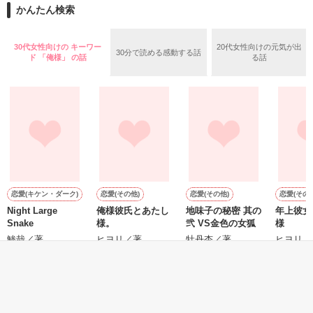
ありえない美人。

作品を読む
かんたん検索
作品を読む
キスくらいなら簡単にできる。

30代女性向けの キーワー
20代女性向けの元気が出
30分で読める感動する話
ド 「俺様」 の話
る話
だって彼女は

セクキャバ嬢だから。

※一部に性的表現が出てきます。

2007.11.2完結。

恋愛(キケン・ダーク)
恋愛(その他)
恋愛(その他)
恋愛(その他
Night Large
俺様彼氏とあたし
地味子の秘密 其の
年上彼女
作品を読む
Snake
様。
弐 VS金色の女狐
様
鯵哉／著
ヒヨリ／著
牡丹杏／著
ヒヨリ／
もっと見る
かんたん検索の条件を変える