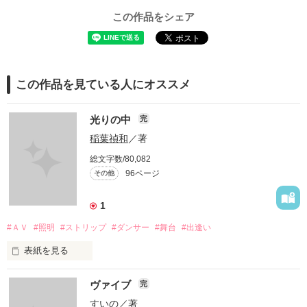
この作品をシェア
この作品を見ている人にオススメ
光りの中
完
稲葉禎和
／著
総文字数/80,082
96ページ
その他
1
#ＡＶ
#照明
#ストリップ
#ダンサー
#舞台
#出逢い
表紙を見る
小説とは、自らの肉体と心を切り売りする商売である……

ヴァイブ
完
とある作家の言葉である。

すいの
／著