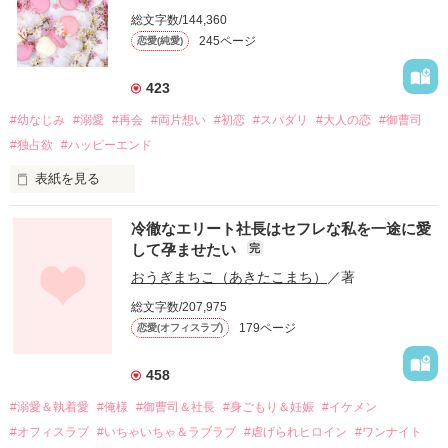
総文字数/144,360
245ページ
恋愛(純愛)
423
#幼なじみ
#溺愛
#再会
#両片想い
#初恋
#スパダリ
#大人の恋
#御曹司
#独占欲
#ハッピーエンド
表紙を見る
冷徹なエリート社長はセフレな私を一途に愛
して孕ませたい
完
幼なじみの哲平に淡い恋心を抱いていた美桜。

おうぎまちこ（あきたこまち）
／著
しかし、ある出来事をきっかけに二人の関係は壊れてしまう。

総文字数/207,975
関係修復もできないまま、美桜は両親の離婚によって

179ページ
恋愛(オフィスラブ)
引っ越すことになり、哲平とも離れ離れになった。

それから約十二年後。

458
過去の傷から、二度と会いたくないと思っていた哲平に

#溺愛＆執着愛
#俺様
#御曹司＆社長
#身ごもり＆妊娠
#イケメン
運命のような再会を果たす。

#オフィスラブ
#いちゃいちゃ＆ラブラブ
#虐げられヒロイン
#ワンナイト
そして、ひょんなことから
