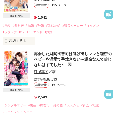
195ページ
恋愛(純愛)
「お前も俺の異動についてこい。嫁として」

「何言ってるんですか？」

書籍化作品
1,041
#溺愛
#外科医
#結婚
#離婚
#政略結婚
#職業ヒーロー
#イケメン
私の前にいる男が口にしたのはプロポーズ……、

#ラブラブ
#ハッピーエンド
#妊娠
ではなくて、

表紙を見る
再会した財閥御曹司は逃げ出しママと秘密の
たぶん命令。

ベビーを溺愛で手放さない～運命なんて信じ
青葉主真

ないはずでした～
完
kazuma

2021/12/02〜12/15

脳神経外科医

紅城真琴
／著
総文字数/87,393
×

167ページ
恋愛(純愛)
青葉沙月

書籍化作品
作品を読む
satuki

2,543
かりそめの妻

#シングルマザー
#出産
#御曹司
#身分差
#大人の恋
#再会
#溺愛
#シークレットベビー
✼••┈┈┈┈••✼••┈┈┈┈••✼
