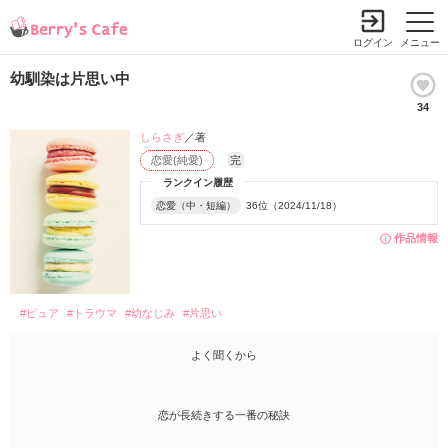
ログイン
メニュー
幼馴染は片思い中
34
しらさぎ
／著
恋愛(純愛)
完
ランクイン履歴
恋愛（中・短編）
36位（2024/11/18）
作品情報
#ピュア
#トラウマ
#幼なじみ
#片思い
よく聞くから
恋が長続きする一番の秘訣