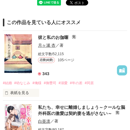
この作品を見ている人にオススメ
彼と私のお伽噺
完
月ヶ瀬 杏
／著
総文字数/52,115
105ページ
恋愛(純愛)
343
#結婚
#幼なじみ
#俺様
#御曹司
#溺愛
#年の差
#同居
表紙を見る
私たち、幸せに離婚しましょう～クールな脳
外科医の激愛は契約妻を逃がさない～
完
「これにサインしろ」

白亜凛
／著
「これはいったいどういう意味ですか？」

総文字数/80,187