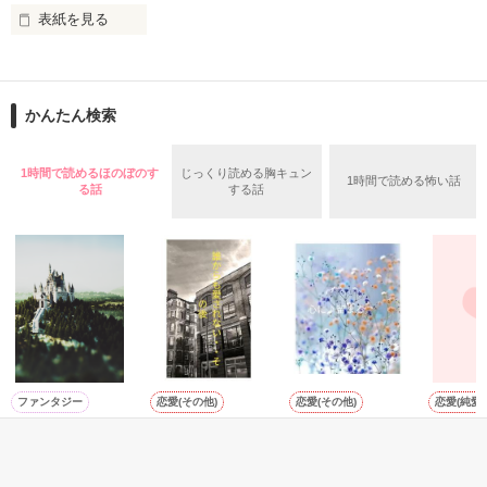
表紙を見る
あなたの好みの女性を見つけ出し

再婚を手助けします！

三朝尊人　35歳

そう約束して

×

かんたん検索
結婚したはずなのに

佐山沙月　27歳

あれ？

1時間で読めるほのぼのす
じっくり読める胸キュン
1時間で読める怖い話
る話
する話
どうしてこうなるの？

5年前に別れてしまった2人の、運命的な再会の物語

＊＊＊＊

-青扇学園シリーズ-

鮭ムニエルさん

✼••┈┈┈┈••✼••┈┈┈┈••✼

チャマさん

この作品は

2025年1月マカロン文庫の

素敵なレビューをありがとうございます　<(_ _)>

編集前の作品になります

ファンタジー
恋愛(その他)
恋愛(その他)
恋愛(純愛)
よろしくお願いします

悪女のレッテルを
誰からも愛されな
心に♪留まる
病気の時
貼られた追放令嬢
い・・その後
＊＊＊＊

※※Mamo※※／
相馬佐和
ですが、最恐陛下
※※Mamo※※／
著
の溺愛に捕まりま