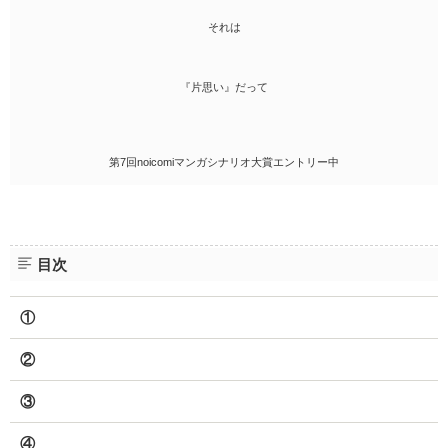
それは
『片思い』だって
第7回noicomiマンガシナリオ大賞エントリー中
目次
①
②
③
④