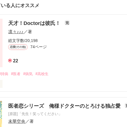
ている人にオススメ
天才！Doctorは彼氏！
完
凛々♪♪♪
／著
総文字数/20,198
74ページ
恋愛(その他)
22
#持病
#医者
#病気
#高校生
病持ちの他の同い年より一回り小柄な女の子。

医者恋シリーズ 俺様ドクターのとろける独占愛
[原題]「先生！笑ってください」
未華空央
／著
の息子で梨々華と同い年で医者を目指す事になった、男の子。
