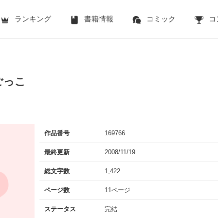
ランキング
書籍情報
コミック
コ
ごっこ
作品番号
169766
最終更新
2008/11/19
総文字数
1,422
ページ数
11ページ
ステータス
完結