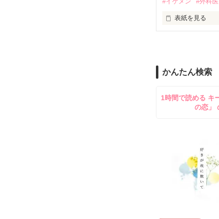
#イケメン
#外科医
表紙を見る
「先生、笑って
＊ 書籍化に伴
小松久美、二十
に。

笑わない先生が
かんたん検索
激しく鼓動を高
自分を執刀して
自暴自棄になっ
1時間で読める キ
2018.05.14 STA
の恋」 
そんな柊也に反
2018.06.06 END
意地っ張りだけ
■先生！シリーズ
＊感想やレビュ
第二弾「先生！
第三弾「先生！
こちらの二作品と
聖凪砂様

素敵なレビューあり