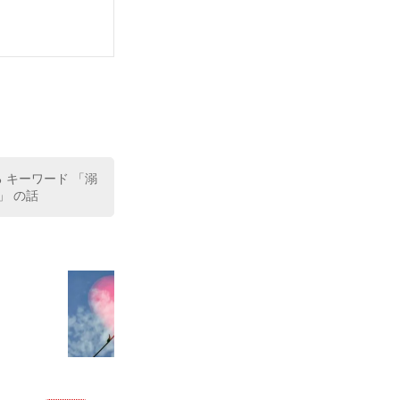
入院をする羽目
。彼は、事故で
る キーワード 「溺
」 の話