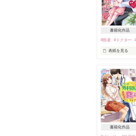
笹木 悠斗。

『天才！Docto
書籍化作品
#医者
#ドクター
の続編です！

表紙を見る
関東医科大学附
小児救命救急セ
そんなクールな
ちょいドジひた
×

書籍化作品
クール無表情エ