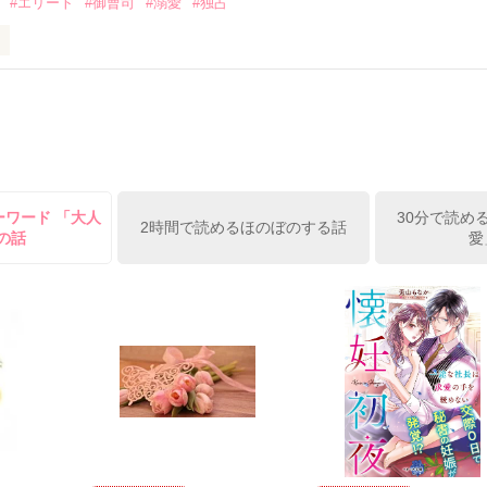
#エリート
#御曹司
#溺愛
#独占
ください！」

い、一部公開となっております ＊

六歳。大手飲料メーカーに勤めている。ある日久美は、仕事中の事故で
見せた優しい表情は、

鳴らせる――

くれた医師は、イケメンエリート外科医として有名な柊也（しゅうや）
た久美を励ますどころか、厳しい言葉を投げつけてくる。

ーワード 「大人
30分で読め
2時間で読めるほのぼのする話
RT

の話
愛
発する久美だが、柊也の真摯な仕事ぶりを見て心を動かされる。



ど、健気で純粋な久美を、柊也も次第に気にかけていって……。

完結■

ー、かんたん感想への投票、本当にありがとうございます！＊
今すぐ診てください」

例の件はどうかご内密に」

繋がっております(*^^*)

作品を読む
がとうございます(*´-`)
