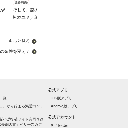
恋愛(純愛)
恋愛(オフィスラブ)
恋愛(オフィスラブ)
恋愛(純愛)
は求
そして、恋の種が花開く。
手を、つないで 〜ふたり
紳士な課長、愛をささやく
恋人にしたい人
の未来〜
い人とは別だよ
松本ユミ／著
松本ユミ／著
激しく同意する
相馬佐和子／著
しょう
冬馬亮／著
もっと見る
の条件を変える
公式アプリ
一覧
iOS版アプリ
ェチから始まる溺愛コンテ
Android版アプリ
公式アカウント
版小説投稿サイト合同企画
の長編大賞」ベリーズカフ
X（Twitter）