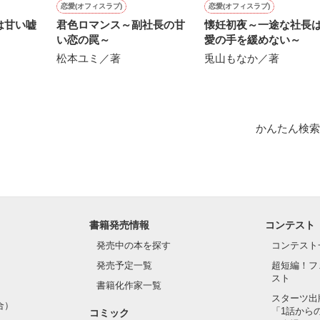
恋愛(オフィスラブ)
恋愛(オフィスラブ)
は甘い嘘
君色ロマンス～副社長の甘
懐妊初夜～一途な社長
い恋の罠～
愛の手を緩めない～
作品を読む
松本ユミ／著
兎山もなか／著
かんたん検索
書籍発売情報
コンテスト
発売中の本を探す
コンテスト
発売予定一覧
超短編！フ
スト
書籍化作家一覧
スターツ出
合）
「1話から
コミック