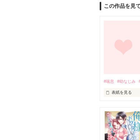
この作品を見
#喘息
#幼なじみ
表紙を見る
喘息と重い心臓
沢田 梨々華。

梨々華の主治医