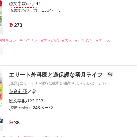
総文字数/54,544
130ページ
恋愛(オフィスラブ)
273
rは幼なじみ』

#胸キュン
#イケメン
#大人の恋
#大人
#ときめき
#ナース
属病院、小児病棟――

作品を読む
エリート外科医と過保護な蜜月ライフ
完
[原題]エリート外科医に溺愛＆独占されちゃいました!?
ンターから出向してきたエリートドクターは、小児に向かない笑わない先
花音莉亜
／著
ドクターの、お世話係に任命されちゃった？！

総文字数/123,653
248ページ
恋愛(その他)
むき新米看護師

38
リートドクター
