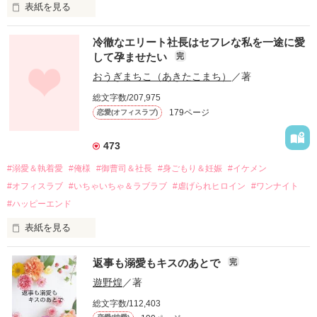
表紙を見る
冷徹なエリート社長はセフレな私を一途に愛
して孕ませたい
完
幼なじみの哲平に淡い恋心を抱いていた美桜。

おうぎまちこ（あきたこまち）
／著
しかし、ある出来事をきっかけに二人の関係は壊れてしまう。

総文字数/207,975
関係修復もできないまま、美桜は両親の離婚によって

179ページ
恋愛(オフィスラブ)
引っ越すことになり、哲平とも離れ離れになった。

それから約十二年後。

473
過去の傷から、二度と会いたくないと思っていた哲平に

#溺愛＆執着愛
#俺様
#御曹司＆社長
#身ごもり＆妊娠
#イケメン
運命のような再会を果たす。

#オフィスラブ
#いちゃいちゃ＆ラブラブ
#虐げられヒロイン
#ワンナイト
そして、ひょんなことから

#ハッピーエンド
酔った勢いで一夜を共にしてしまった。

表紙を見る
さらに、美桜が初めてだと知った哲平は

『責任をとる、結婚しよう』と真っ直ぐに告げてきた。

　おかしな噂を流されて前の職場でうまくいかなかった梅田美
戸惑う美桜とは裏腹に、好きという気持ちを隠すことなく

返事も溺愛もキスのあとで
完
桜は、海外で傷心旅行をしていたところ、日本人美青年と出会
甘やかしてくる。

い、酒の勢いもあり一夜限りの関係となる。

遊野煌
／著
　帰国後、美桜は新しい職場でワンナイトした美青年と再会。
そんなある日、哲平は美桜がストーカー被害に

総文字数/112,403
なんと彼の正体は、とある財閥御曹司にも関わらず、一族を離
遭っていることを知る。
