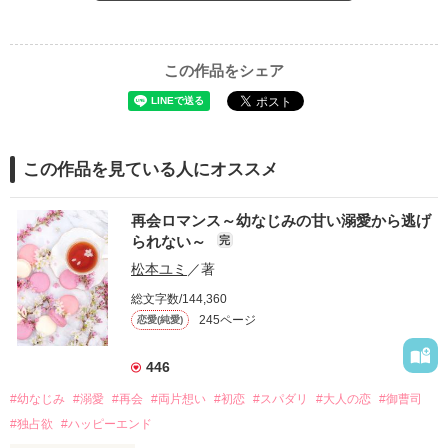
この作品をシェア
この作品を見ている人にオススメ
再会ロマンス～幼なじみの甘い溺愛から逃げ
られない～
完
松本ユミ
／著
総文字数/144,360
245ページ
恋愛(純愛)
446
#幼なじみ
#溺愛
#再会
#両片想い
#初恋
#スパダリ
#大人の恋
#御曹司
#独占欲
#ハッピーエンド