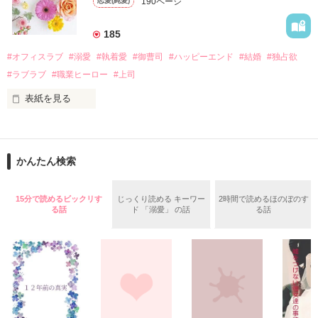
190ページ
恋愛(純愛)
れて起業した新進気鋭の実業家、社内でも冷徹だと評判な社長
美桜を守るため、哲平は同居を提案してきて――。

――御影恭司その人だったのだ――！

　なぜか恭司から飼い猫の世話係を命じられた美桜は、猫の世
185
話を口実にしばしば呼び出された上、二人はいわゆる身体だけ
夏木美桜(なつきみお)

#オフィスラブ
#溺愛
#執着愛
#御曹司
#ハッピーエンド
#結婚
#独占欲
✕

#ラブラブ
#職業ヒーロー
#上司
鳴海哲平 (なるみてっぺい)

表紙を見る
作品を読む
止まっていたはずの二人の時間が、再び動き出す。

舞川雛子（26）は大手お菓子メーカー、三日月製菓コーポレー
再会から始まる、溺愛ラブ。

ションの企画戦略室で働いている。

また雛子には2年前から付き合いはじめ、半年前から同棲を始
2026.6.5～2026.7.25

かんたん検索
めた、同期で恋人の石垣守（26）がいるのだが、後輩の姫原由
羅（24）との浮気が発覚した上、いつのまにか元カノにされて
いた。

15分で読めるビックリす
じっくり読める キーワー
2時間で読めるほのぼのす
守と由羅から『便利屋雛子』と馬鹿にされ、一人こっそり泣い
る話
ド 「溺愛」 の話
る話
＊以前、公開していた話の改稿版です＊

ていた雛子に、企画戦略室の上司である雪瀬鷹哉（29）が
『──俺と結婚してくれないか』といきなりプロポーズをしてき
た上、同居まで提案してきて──？

鷹哉『宜しくな、俺の雛子』🦅

雛子『俺の……ひぃ、雛子？！！！』🐥

作品を読む
シゴデキで冷徹な上司が見せる素顔は、なぜか想像以上に甘く