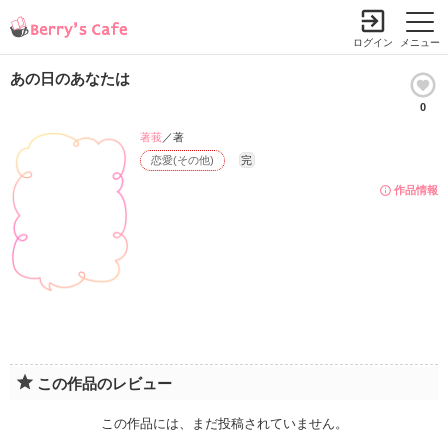
ログイン
メニュー
あの日のあなたは
0
著莪
／著
恋愛(その他)
完
作品情報
この作品のレビュー
この作品には、まだ投稿されていません。