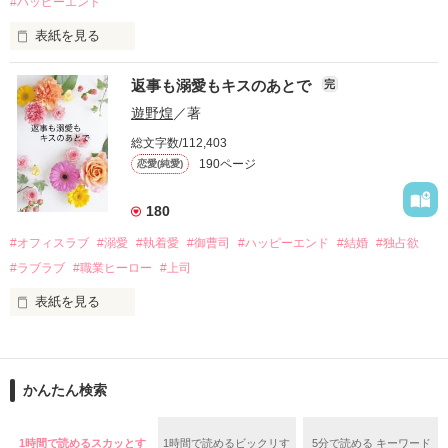
#ハッピーエンド
酔った勢いで一夜を共にしてしまった。

表紙を見る
さらに、美桜が初めてだと知った哲平は

『責任をとる、結婚しよう』と真っ直ぐに告げてきた。

　おかしな噂を流されて前の職場でうまくいかなかった梅田美
戸惑う美桜とは裏腹に、好きという気持ちを隠すことなく

返事も溺愛もキスのあとで
完
桜は、海外で傷心旅行をしていたところ、日本人美青年と出会
甘やかしてくる。

い、酒の勢いもあり一夜限りの関係となる。

遊野煌
／著
　帰国後、美桜は新しい職場でワンナイトした美青年と再会。
そんなある日、哲平は美桜がストーカー被害に

総文字数/112,403
なんと彼の正体は、とある財閥御曹司にも関わらず、一族を離
遭っていることを知る。

190ページ
恋愛(純愛)
れて起業した新進気鋭の実業家、社内でも冷徹だと評判な社長
美桜を守るため、哲平は同居を提案してきて――。

――御影恭司その人だったのだ――！

　なぜか恭司から飼い猫の世話係を命じられた美桜は、猫の世
180
話を口実にしばしば呼び出された上、二人はいわゆる身体だけ
夏木美桜(なつきみお)

#オフィスラブ
#溺愛
#執着愛
#御曹司
#ハッピーエンド
#結婚
#独占欲
✕

#ラブラブ
#職業ヒーロー
#上司
鳴海哲平 (なるみてっぺい)

表紙を見る
作品を読む
止まっていたはずの二人の時間が、再び動き出す。

舞川雛子（26）は大手お菓子メーカー、三日月製菓コーポレー
再会から始まる、溺愛ラブ。

ションの企画戦略室で働いている。

また雛子には2年前から付き合いはじめ、半年前から同棲を始
2026.6.5～2026.7.25

かんたん検索
めた、同期で恋人の石垣守（26）がいるのだが、後輩の姫原由
羅（24）との浮気が発覚した上、いつのまにか元カノにされて
いた。

1時間で読めるスカッとす
1時間で読めるビックリす
5分で読める キーワード