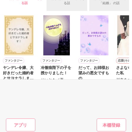
守と由羅から『便利屋雛子』と馬鹿にされ、一人こっそり泣い
る話
る話
「結婚」 の話
＊以前、公開していた話の改稿版です＊

ていた雛子に、企画戦略室の上司である雪瀬鷹哉（29）が
『──俺と結婚してくれないか』といきなりプロポーズをしてき
た上、同居まで提案してきて──？

鷹哉『宜しくな、俺の雛子』🦅

雛子『俺の……ひぃ、雛子？！！！』🐥

作品を読む
シゴデキで冷徹な上司が見せる素顔は、なぜか想像以上に甘く
て……🐥💓🦅

ファンタジー
ファンタジー
ファンタジー
恋愛(その他
ヤンデレ令嬢、大
冷徹狼陛下の子を
だって、お姉様お
さよなら
※表紙も作中使用の画像も全てフリー素材です。

好きだった婚約者
授かりました！
望みの悪女ですも
た私
※執筆期間2026.6.3〜7.20完結です。　

とサヨナラしま
の
せいとも／著
川奈あさ
※他サイトさんにて恋愛トレンド1位でした〜良かったら読ん
す！
やきいもほくほく
小蔦あおい／著
で頂けると嬉しいです。
／著
もっと見る
作品を読む
かんたん検索の条件を変える
アプリ