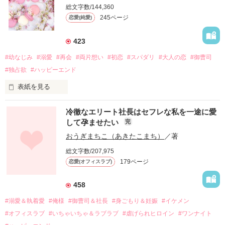
総文字数/144,360
245ページ
恋愛(純愛)
423
#幼なじみ
#溺愛
#再会
#両片想い
#初恋
#スパダリ
#大人の恋
#御曹司
#独占欲
#ハッピーエンド
表紙を見る
冷徹なエリート社長はセフレな私を一途に愛
して孕ませたい
完
幼なじみの哲平に淡い恋心を抱いていた美桜。

おうぎまちこ（あきたこまち）
／著
しかし、ある出来事をきっかけに二人の関係は壊れてしまう。

総文字数/207,975
関係修復もできないまま、美桜は両親の離婚によって

179ページ
恋愛(オフィスラブ)
引っ越すことになり、哲平とも離れ離れになった。

それから約十二年後。

458
過去の傷から、二度と会いたくないと思っていた哲平に

#溺愛＆執着愛
#俺様
#御曹司＆社長
#身ごもり＆妊娠
#イケメン
運命のような再会を果たす。

#オフィスラブ
#いちゃいちゃ＆ラブラブ
#虐げられヒロイン
#ワンナイト
そして、ひょんなことから
