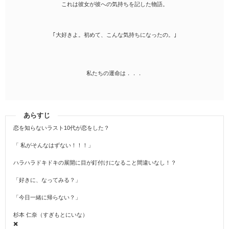
これは彼女が彼への気持ちを記した物語。
｢大好きよ。初めて、こんな気持ちになったの。｣
私たちの運命は．．．
あらすじ
恋を知らないラスト10代が恋をした？
「 私がそんなはずない！！！」
ハラハラドキドキの展開に目が釘付けになること間違いなし！？
「好きに、なってみる？」
「今日一緒に帰らない？」
杉本 仁奈（すぎもとにいな）
✖️