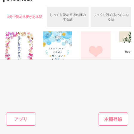
作品を読む
「どうぞ」

じっくり読めるほのぼの
じっくり読めるためにな
作品を読む
5分で読める夢がある話
する話
る話
失意の私に差し出された花束。

「必要とされたい」

婚約者に捨てられた私の、小さな願い。

恋愛(オフィスラブ)
その他
恋愛(学園)
その他
「願いを叶える」

元カレを増やさな
葉月 まい Thank
無理だよね?
Holy Nig
い解決法
you！アルバム
ドロップパール／
山岡希代
またたびやま銀猫
葉月まい／著
著
冗談みたいな台詞を真剣に口にする見知らぬあなたに、心が揺
／著
れた。

もっと見る
アプリ
私に触れる指先、甘い口づけは一夜限りのもの。

かんたん検索の条件を変える