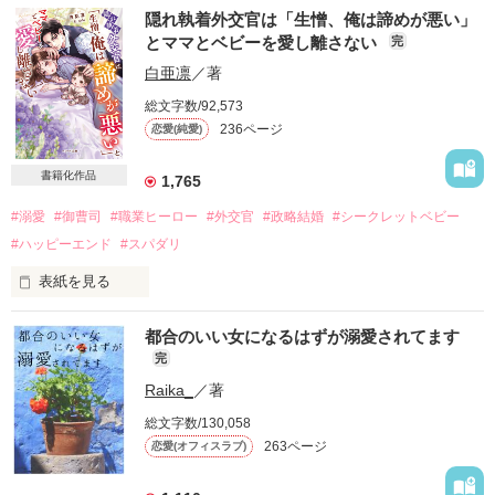
隠れ執着外交官は「生憎、俺は諦めが悪い」
とママとベビーを愛し離さない
完
白亜凛
／著
総文字数/92,573
236ページ
恋愛(純愛)
書籍化作品
1,765
#溺愛
#御曹司
#職業ヒーロー
#外交官
#政略結婚
#シークレットベビー
#ハッピーエンド
#スパダリ
表紙を見る
都合のいい女になるはずが溺愛されてます
神宮寺真司　31

完
sinji

外交官

Raika_
／著
総文字数/130,058
×

263ページ
恋愛(オフィスラブ)
神宮寺香乃子　27

kanoko
