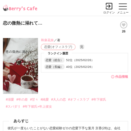
ログイン
メニュー
恋の微熱に溺れて…
26
和泉花奈
／著
恋愛(オフィスラブ)
完
ランクイン履歴
恋愛（総合）
52位（2025/02/26）
恋愛（長編）
40位（2025/02/26）
作品情報
#溺愛
#年の差
#甘々
#純愛
#大人の恋
#オフィスラブ
#年下彼氏
#スパダリ
#年下彼氏×年上彼女
あらすじ
彼氏が一度もいたことがない恋愛経験ゼロの恋愛下手な葉月 京香(28)は、会社