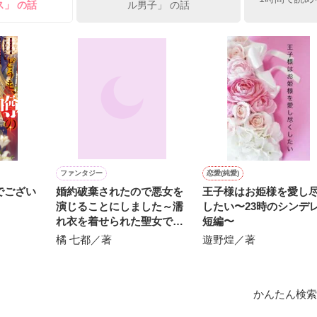
ス」 の話
ル男子」 の話
作品を読む
 ―

から、

られた別れ。

してくれ』

に、

ファンタジー
恋愛(純愛)
なった瞬間ーー

でござい
婚約破棄されたので悪女を
王子様はお姫様を愛し
演じることにしました～濡
したい〜23時のシンデ
れ衣を着せられた聖女です
短編〜
が、すべて捨てて自由にな
橘 七都／著
遊野煌／著
るのでお構いなく～
してあげなよ』

かんたん検索