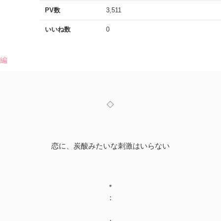
PV数
3,511
いいね数
0
短編
◇
恋に、炭酸みたいな刺激はいらない
*
:
.