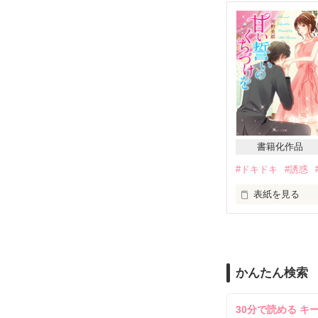
高校時代好きだ
バッタリ再会。

でも、彼のコー
中村 雪乃（ナカ
大手電気機器メ
×

書籍化作品
片岡 仁（カタオ
#ドキドキ
#誘惑
大手電気機器メ
経営企画室室長
表紙を見る
2017.8.1.〜 9.1

2015年11月1
書籍化が決定致
心よりお礼申し
☆Hwanhee-M
かんたん検索
こちらは修正前
   とのさまさま、Sana197さま、

   素敵なレビュー

原題

  どうもあり
30分で読める キ
【ダイヤの恋人