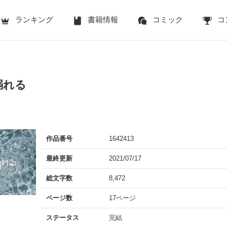
ランキング
書籍情報
コミック
コ
溺れる
作品番号
1642413
最終更新
2021/07/17
総文字数
8,472
ページ数
17ページ
ステータス
完結