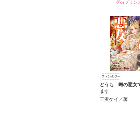
グorプリン
＊＊＊＊＊

― 極上ピュアラブ
婚約していた彼
ある日突然告げ
『その指輪も返
身勝手な彼を前
ファンタジー
涙が零れそうに
どうも、噂の悪女
｜

ます
ｉ

三沢ケイ／著
｡ﾟ

*｡

ｉ

☆

ﾟ *

『そんな物、返