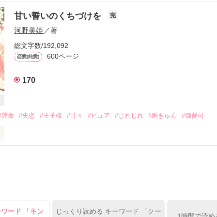
った彼と会社のエレベーターの中で

甘い誓いのくちづけを
完
河野美姫
／著
トに私の髪が絡まって……。

総文字数/192,092
600ページ
恋愛(純愛)
ムラ ユキノ）27歳

ーカー『フォーチュン』OL

170
カ ジン）28歳

#運命
#失恋
#王子様
#甘々
#ピュア
#じれじれ
#胸きゅん
#御曹司
ーカー『フォーチュン』

補佐で将来の社長候補

0日、ベリーズ文庫より

しました。

上げます。

さま、usamoさま、

のものになっています。

がとうございました❤️
ーワード 「キン
じっくり読める キーワード 「クー
 〜王子様系オトナ男子の誘惑〜】

1時間で読め