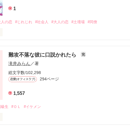
1
大人の恋
#じれじれ
#社会人
#大人の恋
#土壇場
#同僚
職場のイケメン二人に交際を申し込まれる！最終的に手を取るのはどっ
難攻不落な彼に口説かれたら
完
作品を読む
滝井みらん
／著
総文字数/102,298
294ページ
恋愛(オフィスラブ)
1,557
同級生
#ＯＬ
#イケメン
男子シリーズ☆
