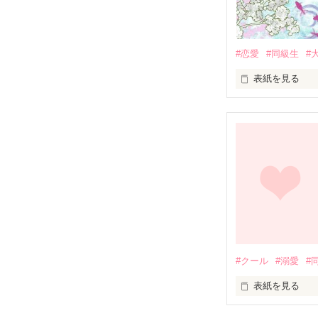
#恋愛
#同級生
#
表紙を見る
地味な女の子が
#クール
#溺愛
#
表紙を見る
☆ハイスペック