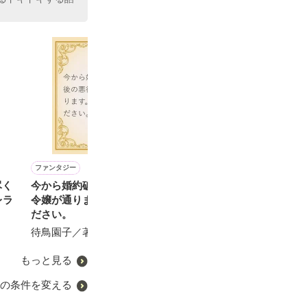
ファンタジー
恋愛(純愛)
恋愛(純愛)
恋愛(オフィスラブ)
尽く
今から婚約破棄直後の悪役
情炎の花〜その瞳に囚われ
王子様とお姫様の甘い日常
クールな機長は
レラ
令嬢が通ります。ご注意く
て〜
副操縦士を離さ
遊野煌／著
ださい。
大森サジャ／著
コハラ／著
待鳥園子／著
もっと見る
の条件を変える