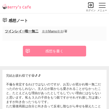
ログイン
メニュー
感想ノート
ツインレイ⋅⋅⋅唯一無二
※※Mamo※※
/著
感想を書く
完結お疲れ様です😆🎵🎵
不倫を肯定するわけではないのですが、お互いが惹かれ唯一無二だ
ったのかもしれない。主人公が親からも愛されることがなかったこ
と。たとえどんな理由があったとしてもしていい理由にはならない
と思います。私も３人の子供をもつ親ですがそれぞれ接し方は違い
ますが向き合ったつもりです。
ただ最後両親は自分と向き合って反省し陰ながら幸せを願えたこと