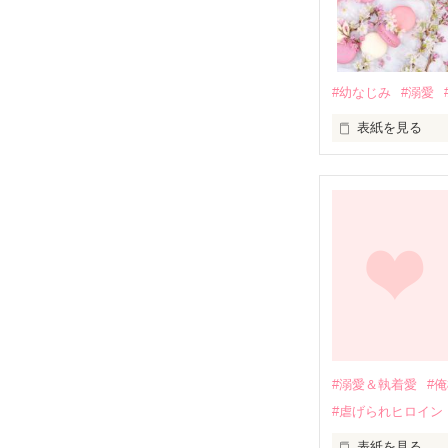
#幼なじみ
#溺愛
表紙を見る
幼なじみの哲平
しかし、ある出
関係修復もでき
引っ越すことに
それから約十二
過去の傷から、
運命のような再
#溺愛＆執着愛
#
そして、ひょん
#虐げられヒロイン
酔った勢いで一
表紙を見る