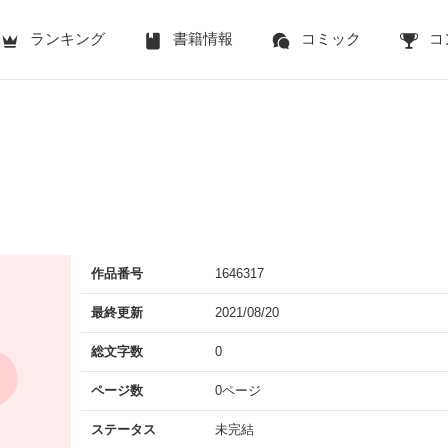
ランキング
書籍情報
コミック
コ
作品番号
1646317
最終更新
2021/08/20
総文字数
0
ページ数
0ページ
ステータス
未完結