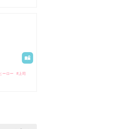
していたとこ
る財閥御曹司に
―御影恭司その
出された上、二
ヒーロー
#上司
いている。

（26）がいる
た。

室の上司である
、同居まで提案