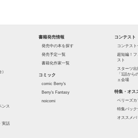
書籍発売情報
コンテスト
発売中の本を探す
コンテスト
発売予定一覧
超短編！フ
スト
書籍化作家一覧
スターツ出
合）
「1話から
コミック
ェ会場
comic Berry's
特集・オス
Berry's Fantasy
ベリーズカ
noicomi
ペンス
特集バック
オススメバ
・実話