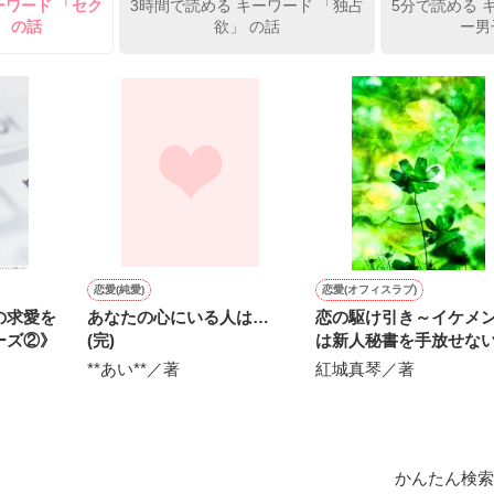
ーワード 「セク
3時間で読める キーワード 「独占
5分で読める 
俺の雛子』🦅

」 の話
欲」 の話
ー男
ひぃ、雛子？！！！』🐥

上司が見せる素顔は、なぜか想像以上に甘くて……🐥💓🦅

作品を読む
用の画像も全てフリー素材です。

.6.3〜7.20完結です。　

にて恋愛トレンド1位でした〜良かったら読んで頂けると嬉しいです。
作品を読む
恋愛(純愛)
恋愛(オフィスラブ)
の求愛を
あなたの心にいる人は…
恋の駆け引き～イケメンD
ーズ②》
(完)
は新人秘書を手放せな
**あい**／著
紅城真琴／著
かんたん検索