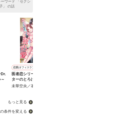
キーワード 「セクシ
子」 の話
恋愛(オフィスラブ)
恋愛(純愛)
恋愛(オフィスラブ)
恋愛(純愛)
r.
医者恋シリーズ 俺様ドク
愛が壊れた時、策略御曹司
虹の彼方へ～運命の赤い糸
敏腕CEOと契約
い～
ターのとろける独占愛
の罠に堕ちていく
は１枚の写真～ 《シリ
ら、攻略不能な
ーズ本編》
れています
未華空央／著
にしのそら／著
せいとも／著
夏目 若葉／著
もっと見る
の条件を変える