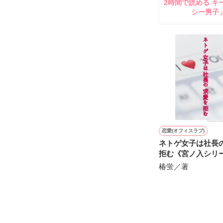
2時間で読める キ
鷹哉『宜しくな、
シー男子
雛子『俺の……
シゴデキで冷徹な
※表紙も作中使
※執筆期間2026
※他サイトさん
恋愛(オフィスラブ)
ネトゲ女子は社長
拒む《宮ノ入シリ
椿蛍／著