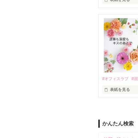
さらに、美桜が
『責任をとる、
　おかしな噂を
戸惑う美桜とは
ろ、日本人美青
甘やかしてくる。
　帰国後、美桜
も関わらず、一
そんなある日、
人だったのだ―
遭っていること
　なぜか恭司か
美桜を守るため
夏木美桜(なつき
✕

鳴海哲平 (なる
#オフィスラブ
#
止まっていたは
表紙を見る
再会から始まる
舞川雛子（26
2026.6.5～2026.
また雛子には2
のだが、後輩の
守と由羅から『
かんたん検索
雪瀬鷹哉（29
＊以前、公開し
してきて──？
