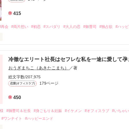
415
#再会
#両片想い
#初恋
#スパダリ
#大人の恋
#御曹司
#独占欲
#ハッ
冷徹なエリート社長はセフレな私を一途に愛して孕
に淡い恋心を抱いていた美桜。

おうぎまちこ（あきたこまち）
／著
来事をきっかけに二人の関係は壊れてしまう。

ないまま、美桜は両親の離婚によって

総文字数/207,975
なり、哲平とも離れ離れになった。

179ページ
恋愛(オフィスラブ)
年後。

450
二度と会いたくないと思っていた哲平に

会を果たす。

俺様
#御曹司＆社長
#身ごもり＆妊娠
#イケメン
#オフィスラブ
#いちゃ
なことから

#ワンナイト
#ハッピーエンド
夜を共にしてしまった。
