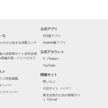
公式アプリ
一覧
iOS版アプリ
ェチから始まる溺愛コンテ
Android版アプリ
公式アカウント
版小説投稿サイト合同企画
の長編大賞」ベリーズカフ
X（Twitter）
YouTube
スメ
関連サイト
フェ特別連載
野いちご
ナンバー
小説サイト ノベマ！
ックナンバー
東京女性のための情報サイ
ト OZmall