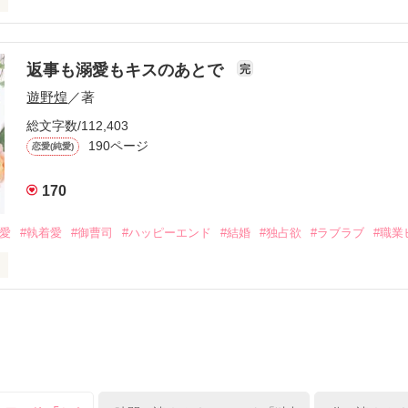
初めてだと知った哲平は

結婚しよう』と真っ直ぐに告げてきた。

流されて前の職場でうまくいかなかった梅田美桜は、海外で傷心旅行を
裏腹に、好きという気持ちを隠すことなく

年と出会い、酒の勢いもあり一夜限りの関係となる。



は新しい職場でワンナイトした美青年と再会。なんと彼の正体は、とあ
返事も溺愛もキスのあとで
完
族を離れて起業した新進気鋭の実業家、社内でも冷徹だと評判な社長―
哲平は美桜がストーカー被害に

遊野煌
／著
―！

を知る。

ら飼い猫の世話係を命じられた美桜は、猫の世話を口実にしばしば呼び
、哲平は同居を提案してきて――。

総文字数/112,403
190ページ
恋愛(純愛)
みお)

170
作品を読む
みてっぺい)

溺愛
#執着愛
#御曹司
#ハッピーエンド
#結婚
#独占欲
#ラブラブ
#職業
ずの二人の時間が、再び動き出す。

、溺愛ラブ。

）は大手お菓子メーカー、三日月製菓コーポレーションの企画戦略室で働
7.25

年前から付き合いはじめ、半年前から同棲を始めた、同期で恋人の石垣守
姫原由羅（24）との浮気が発覚した上、いつのまにか元カノにされてい
便利屋雛子』と馬鹿にされ、一人こっそり泣いていた雛子に、企画戦略
）が『──俺と結婚してくれないか』といきなりプロポーズをしてきた上
ていた話の改稿版です＊
