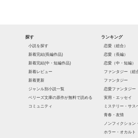
探す
ランキング
小説を探す
恋愛（総合）
新着完結(長編作品)
恋愛（長編）
新着完結(中・短編作品)
恋愛（中・短編）
新着レビュー
ファンタジー（総
新着更新
ファンタジー
ジャンル別小説一覧
恋愛ファンタジー
ベリーズ文庫の原作が無料で読める
実用・エッセイ
コミュニティ
ミステリー・サス
青春・友情
ノンフィクション
ホラー・オカルト