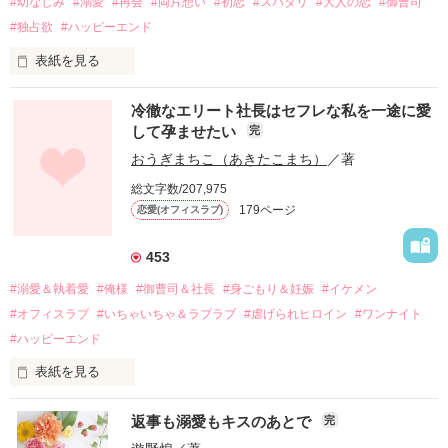
#幼なじみ
#溺愛
#再会
#両片想い
#初恋
#スパダリ
#大人の恋
#御曹司
#独占欲
#ハッピーエンド
表紙を見る
冷徹なエリート社長はセフレな私を一途に愛
して孕ませたい
完
幼なじみの哲平に淡い恋心を抱いていた美桜。

おうぎまちこ（あきたこまち）
／著
しかし、ある出来事をきっかけに二人の関係は壊れてしまう。

総文字数/207,975
関係修復もできないまま、美桜は両親の離婚によって

179ページ
恋愛(オフィスラブ)
引っ越すことになり、哲平とも離れ離れになった。

それから約十二年後。

453
過去の傷から、二度と会いたくないと思っていた哲平に

#溺愛＆執着愛
#俺様
#御曹司＆社長
#身ごもり＆妊娠
#イケメン
運命のような再会を果たす。

#オフィスラブ
#いちゃいちゃ＆ラブラブ
#虐げられヒロイン
#ワンナイト
そして、ひょんなことから

#ハッピーエンド
酔った勢いで一夜を共にしてしまった。

表紙を見る
さらに、美桜が初めてだと知った哲平は

『責任をとる、結婚しよう』と真っ直ぐに告げてきた。

　おかしな噂を流されて前の職場でうまくいかなかった梅田美
戸惑う美桜とは裏腹に、好きという気持ちを隠すことなく

返事も溺愛もキスのあとで
完
桜は、海外で傷心旅行をしていたところ、日本人美青年と出会
甘やかしてくる。

い、酒の勢いもあり一夜限りの関係となる。
