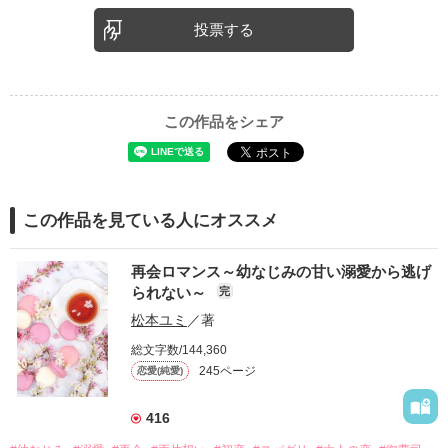
投票する
この作品をシェア
この作品を見ている人にオススメ
再会ロマンス～幼なじみの甘い溺愛から逃げ
られない～
完
松本ユミ
／著
総文字数/144,360
245ページ
恋愛(純愛)
416