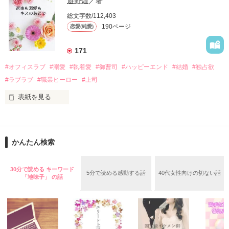
遊野煌
／著
　帰国後、美桜は新しい職場でワンナイトした美青年と再会。
そんなある日、哲平は美桜がストーカー被害に

総文字数/112,403
なんと彼の正体は、とある財閥御曹司にも関わらず、一族を離
遭っていることを知る。

190ページ
恋愛(純愛)
れて起業した新進気鋭の実業家、社内でも冷徹だと評判な社長
美桜を守るため、哲平は同居を提案してきて――。

――御影恭司その人だったのだ――！

　なぜか恭司から飼い猫の世話係を命じられた美桜は、猫の世
171
話を口実にしばしば呼び出された上、二人はいわゆる身体だけ
夏木美桜(なつきみお)

#オフィスラブ
#溺愛
#執着愛
#御曹司
#ハッピーエンド
#結婚
#独占欲
✕

#ラブラブ
#職業ヒーロー
#上司
鳴海哲平 (なるみてっぺい)

表紙を見る
作品を読む
止まっていたはずの二人の時間が、再び動き出す。

舞川雛子（26）は大手お菓子メーカー、三日月製菓コーポレー
再会から始まる、溺愛ラブ。

ションの企画戦略室で働いている。

また雛子には2年前から付き合いはじめ、半年前から同棲を始
2026.6.5～2026.7.25

かんたん検索
めた、同期で恋人の石垣守（26）がいるのだが、後輩の姫原由
羅（24）との浮気が発覚した上、いつのまにか元カノにされて
いた。

30分で読める キーワード
5分で読める感動する話
40代女性向けの切ない話
守と由羅から『便利屋雛子』と馬鹿にされ、一人こっそり泣い
「地味子」 の話
＊以前、公開していた話の改稿版です＊

ていた雛子に、企画戦略室の上司である雪瀬鷹哉（29）が
『──俺と結婚してくれないか』といきなりプロポーズをしてき
た上、同居まで提案してきて──？

鷹哉『宜しくな、俺の雛子』🦅
