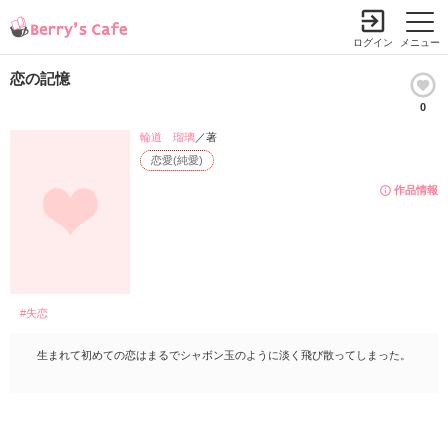
ログイン
メニュー
恋の記憶
0
輪道 瑠璃
／著
恋愛(純愛)
作品情報
#失恋
生まれて初めての恋はまるでシャボン玉のように淡く飛び散ってしまった。