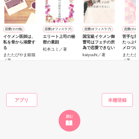
雛子『俺の……ひぃ、雛子？！！！』🐥

作品を読む
シゴデキで冷徹な上司が見せる素顔は、なぜか想像以上に甘く
て……🐥💓🦅

恋愛(その他)
恋愛(オフィスラブ)
恋愛(オフィスラブ)
恋愛(その他
イケメン医師は、
エリート上司の秘
国宝級イケメン御
苦手な同
※表紙も作中使用の画像も全てフリー素材です。

私を骨から溺愛す
密の素顔
曹司はフェチの所
たっぷり
※執筆期間2026.6.3〜7.20完結です。　

る
為で恋愛できない
メロつい
松本ユミ／著
※他サイトさんにて恋愛トレンド1位でした〜良かったら読ん
またたびやま銀猫
kaiyuuhi／著
またたび
で頂けると嬉しいです。
／著
／著
もっと見る
作品を読む
かんたん検索の条件を変える
アプリ
読む