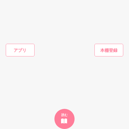
まさかの結婚宣言！

☆レビューありがとうございます☆

愛のない新婚生活がスタート

……かと思いきや

みやのもり　様

無愛想だったはずの彼が

ｸﾆﾎﾟﾝ 様

なぜか甘やかしてくる。

godisdora 様

恋愛(純愛)
恋愛(学園)
恋愛(逆ハー)
恋愛(その他
マイマイ  様

クール王子ととろ
無気力な高瀬くん
【キミの声をきか
地味子の
ひたむきに注がれる愛情に

ける溺甘♡同居
の本気の愛が重す
せて】～声を失っ
参 VSワガママ姫
心は動きはじめ、

☆感想ありがとうございます☆

アプリ
ぎる。
た少女は、四人の
サマ
雨乃めこ／著
変わりゆく関係のなか妊娠が発覚して――

王子に溺愛される
miNato／著
みみみ.com／著
牡丹杏／
かなかなまほ　様

～編集中
◇

せいとも　様

かしらぎ　様

もっと見る
2019/12/01〜12/10 完結

atsuko1966 様

かんたん検索の条件を変える
かねりょう1201 様

Review

☆和鈴☆ 様

聖凪砂さま

かいし　様

みやのもりさま

FNS 様

ありがとうございます！
ままばやし　様

げんきまつり　様

読む
2020/11/09

作品を読む
その後の桜川夫妻upしました。
