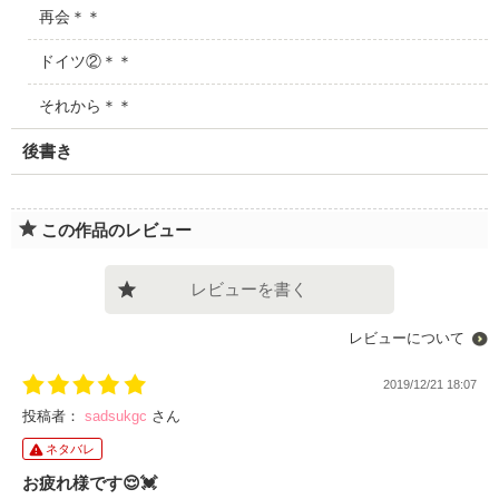
再会＊＊
ドイツ②＊＊
それから＊＊
後書き
この作品のレビュー
レビューを書く
レビューについて
2019/12/21 18:07
投稿者：
sadsukgc
さん
ネタバレ
お疲れ様です😌💓