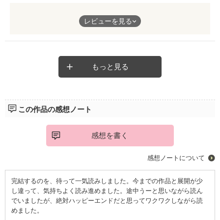
辛いことも沢山あったけれど最後は幸せになれて良かった
レビューを見る
瞳子もハッピーエンドには驚いた😲‼️
続編読みたいのでお願いします
もっと見る
この作品の感想ノート
感想を書く
感想ノートについて
完結するのを、待って一気読みしました。今までの作品と展開が少
し違って、気持ちよく読み進めました。途中うーと思いながら読ん
でいましたが、絶対ハッピーエンドだと思ってワクワクしながら読
めました。