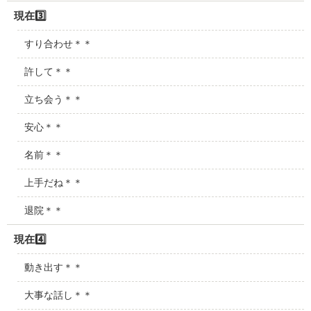
現在3️⃣
すり合わせ＊＊
許して＊＊
立ち会う＊＊
安心＊＊
名前＊＊
上手だね＊＊
退院＊＊
現在4️⃣
動き出す＊＊
大事な話し＊＊