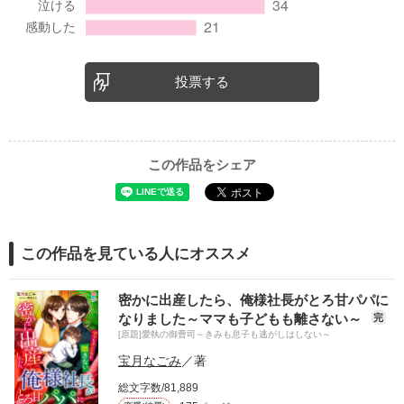
投票する
この作品をシェア
この作品を見ている人にオススメ
密かに出産したら、俺様社長がとろ甘パパに
なりました～ママも子どもも離さない～
完
[原題]愛執の御曹司～きみも息子も逃がしはしない～
宝月なごみ
／著
総文字数/81,889