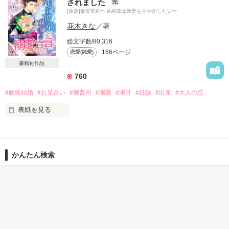
されました
完
仕事大好き女子

遠慮なく入り込み

[原題]最愛誓約〜旦那様は新妻を甘やかしたい〜
溺れるほどの愛情を注いでいく――。

×

花木きな
／著
総文字数/80,316
桜川寿貴（さくらがわとしき）32歳

166ページ
恋愛(純愛)
ベリヒルホスピタル桜川産婦人科

トゥモローシードセンター長

2020.10.21～2020.11.30

書籍化作品
実は魔法使い⁉︎

760
#政略結婚
#お見合い
#御曹司
#溺愛
#溺甘
#妊娠
#出産
#大人の恋
表紙を見る
「受精卵を作るだけなら得意なんだけどな…。」

作品を読む
政略結婚を言い渡されたけれど、

やばい…。

私も彼も結婚なんてしたくない。

この人かなり言ってることが危ない。

かんたん検索
利害が一致して、

時期が来るまで偽りの婚約者でいようと

『一生ものの恋をあなたと』関連作品です。

約束したのに。

20代女性向けの キーワー
5分で読める キーワード
この作品だけでも読んでいただけます。

30分で読める キーワード
ド 「キングorプリンス」
「キングorプリンス」 の
「結婚」 の話
の話
話
「茉莉子さんを一生大切にします」

2020/11/04完結公開

婚約破棄をする予定の日、

彼の口から飛び出したのは
