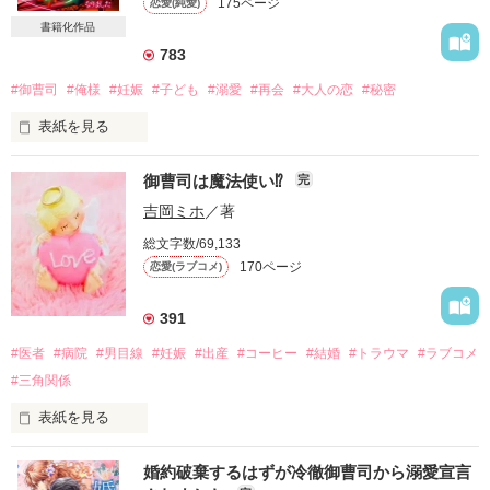
175ページ
恋愛(純愛)
書籍化作品
783
#御曹司
#俺様
#妊娠
#子ども
#溺愛
#再会
#大人の恋
#秘密
表紙を見る
御曹司は魔法使い⁉︎
完
ひとりで必死に育ててきた息子が三歳になった頃。

吉岡ミホ
／著
総文字数/69,133
決して裕福とは言えないが

170ページ
恋愛(ラブコメ)
分相応で平和な暮らしをしていた私たちの前に

突然、子どもの父親が現れた。

391
#医者
#病院
#男目線
#妊娠
#出産
#コーヒー
#結婚
#トラウマ
#ラブコメ
「俺の息子だな？」

#三角関係
私たち母子ふたりの生活を調べ上げ、

表紙を見る
勝手にDNA鑑定まで済ませた横暴な御曹司は

朝倉　花（あさくらはな）26歳

婚約破棄するはずが冷徹御曹司から溺愛宣言
全国展開する朝倉コーヒーの一人娘

恋など忘れかけていた私の心に
