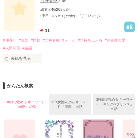
吉井春樹
／著
紹介する人気コーナー。

総文字数/269,634
毎週番組への問い合わせが絶えないという、

作品を読む
1,111ページ
実用・エッセイ(その他)
この話題のレシピを山川さんが

「Berry's Cafe」で連載します！

11
身近な食材を使用したメニューには、

#仲直り
#夫婦
#同棲
#吉井春樹
#メール
#気持ち伝える
#遠距離恋愛
いつもの一品として気軽に取り入れられる

簡単便利なアイデアが満載。

#人間関係
#会話
しかも「Berry's Cafe」限定で、

ご主人・おさるさんの感想や、

表紙を見る
お子さんの反応も聞けちゃうので、

大切なあの人に食べさせたい時の

コピーライターとして徹夜つづきの日々を過ごすかたわら、妻
参考にもぜひどうぞ！
へのメッセージを書きつづっていたブログが人気となり、 多く
かんたん検索
の女性読者の共感を呼んだことで『しあわせが、しあわせを、
みつけてきた。』で2004年に作家デビューした吉井春樹さん。

作品を読む
3時間で読める キーワー
30分で読める キーワード
30代女性向けの キーワー
ド 「キングorプリンス」
この作品は吉井さん直伝の、気持ちをもっと上手に伝える、こ
「溺愛」 の話
ド 「溺愛」 の話
の話
とばの幸せな使い方ガイド。

「ありがとう」「すきです」「ごめんなさい」「だいじょう
ぶ」「よくできました」など、大切な誰かに感謝や好意、励ま
しのメッセージを伝える小さなテクニックについて解説すると