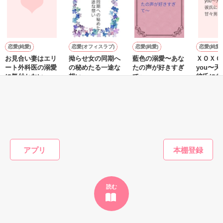
ともに、その言葉を用いることで自分自身を見つめるきっかけ
も促してくれる、「気持ちの伝え方」「自分らしさの磨き方」
恋愛(純愛)
恋愛(オフィスラブ)
恋愛(純愛)
恋愛(純愛)
作品を読む
お見合い妻はエリ
拗らせ女の同期へ
藍色の溺愛〜あな
ＸＯＸＯ＋I
ート外科医の溺愛
の秘めたる一途な
たの声が好きすぎ
you〜
に気付かない
想い
て〜
彼氏にな
甘々男で
おうぎまちこ（あ
松本ユミ／著
藍崎恵衣／著
にしのそ
m
きたこまち）／著
もっと見る
かんたん検索の条件を変える
アプリ
読む