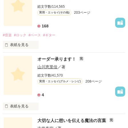
総文字数/114,565
203ページ
実用・エッセイ(その他)
168
#音楽
#ロック
#ベース
#ギター
表紙を見る
オーダー承ります！
完
山川恵里佳
／著
どういうふうに生きるとかはあまり考えていなかったよ。

総文字数/41,570
208ページ
実用・エッセイ(グルメ・レシピ)
自分が楽しいこと、好きなことだけやってきたね。

4
この物語は自分の体験をもとに綴ったフィクションです。

表紙を見る
「オーダー承ります！」は、

大切な人に想いを伝える魔法の言葉
完
お昼のTV番組『ありがとッ！』（テレビ神奈川）

にて、山川恵里佳さんがオススメの料理を
