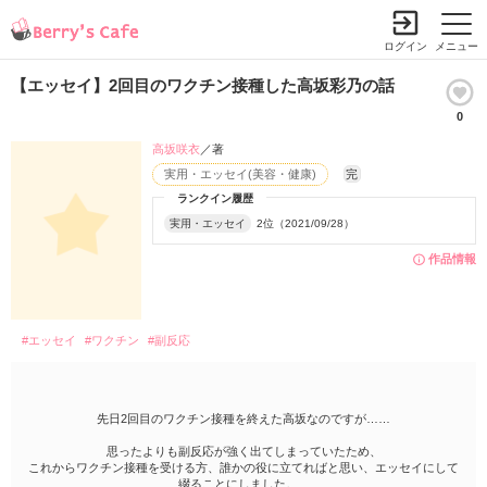
ログイン
メニュー
【エッセイ】2回目のワクチン接種した高坂彩乃の話
0
高坂咲衣
／著
実用・エッセイ(美容・健康)
完
ランクイン履歴
実用・エッセイ
2位（2021/09/28）
作品情報
#エッセイ
#ワクチン
#副反応
先日2回目のワクチン接種を終えた高坂なのですが……
思ったよりも副反応が強く出てしまっていたため、
これからワクチン接種を受ける方、誰かの役に立てればと思い、エッセイにして
綴ることにしました。