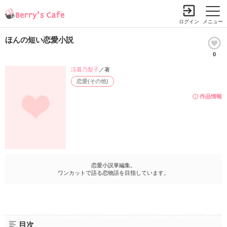
ログイン
メニュー
ほんの短い恋愛小説
0
涼暮乃梨子
／著
恋愛(その他)
作品情報
恋愛小説掌編集。
ワンカットで語る恋物語を目指しています。
目次