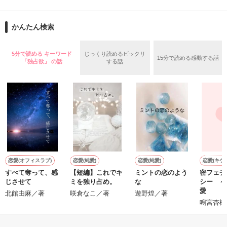
舞川雛子（26）は大手お菓子メーカー、三日月製菓コーポレー
再会から始まる、溺愛ラブ。

ションの企画戦略室で働いている。

また雛子には2年前から付き合いはじめ、半年前から同棲を始
2026.6.5～2026.7.25

かんたん検索
めた、同期で恋人の石垣守（26）がいるのだが、後輩の姫原由
羅（24）との浮気が発覚した上、いつのまにか元カノにされて
いた。

5分で読める キーワード
じっくり読めるビックリ
15分で読める感動する話
守と由羅から『便利屋雛子』と馬鹿にされ、一人こっそり泣い
「独占欲」 の話
する話
＊以前、公開していた話の改稿版です＊

ていた雛子に、企画戦略室の上司である雪瀬鷹哉（29）が
『──俺と結婚してくれないか』といきなりプロポーズをしてき
た上、同居まで提案してきて──？

鷹哉『宜しくな、俺の雛子』🦅

雛子『俺の……ひぃ、雛子？！！！』🐥

作品を読む
シゴデキで冷徹な上司が見せる素顔は、なぜか想像以上に甘く
て……🐥💓🦅

恋愛(オフィスラブ)
恋愛(純愛)
恋愛(純愛)
恋愛(キケ
すべて奪って、感
【短編】これでキ
ミントの恋のよう
密フェチ
※表紙も作中使用の画像も全てフリー素材です。

じさせて
ミを独り占め。
な
シー ～
※執筆期間2026.6.3〜7.20完結です。　

愛
北館由麻／著
咲倉なこ／著
遊野煌／著
※他サイトさんにて恋愛トレンド1位でした〜良かったら読ん
鳴宮杏樹
で頂けると嬉しいです。
もっと見る