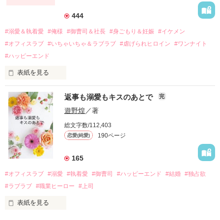
それから約十二年後。

444
過去の傷から、二度と会いたくないと思っていた哲平に

#溺愛＆執着愛
#俺様
#御曹司＆社長
#身ごもり＆妊娠
#イケメン
運命のような再会を果たす。

#オフィスラブ
#いちゃいちゃ＆ラブラブ
#虐げられヒロイン
#ワンナイト
そして、ひょんなことから

#ハッピーエンド
酔った勢いで一夜を共にしてしまった。

表紙を見る
さらに、美桜が初めてだと知った哲平は

『責任をとる、結婚しよう』と真っ直ぐに告げてきた。

　おかしな噂を流されて前の職場でうまくいかなかった梅田美
戸惑う美桜とは裏腹に、好きという気持ちを隠すことなく

返事も溺愛もキスのあとで
完
桜は、海外で傷心旅行をしていたところ、日本人美青年と出会
甘やかしてくる。

い、酒の勢いもあり一夜限りの関係となる。

遊野煌
／著
　帰国後、美桜は新しい職場でワンナイトした美青年と再会。
そんなある日、哲平は美桜がストーカー被害に

総文字数/112,403
なんと彼の正体は、とある財閥御曹司にも関わらず、一族を離
遭っていることを知る。

190ページ
恋愛(純愛)
れて起業した新進気鋭の実業家、社内でも冷徹だと評判な社長
美桜を守るため、哲平は同居を提案してきて――。

――御影恭司その人だったのだ――！

　なぜか恭司から飼い猫の世話係を命じられた美桜は、猫の世
165
話を口実にしばしば呼び出された上、二人はいわゆる身体だけ
夏木美桜(なつきみお)

#オフィスラブ
#溺愛
#執着愛
#御曹司
#ハッピーエンド
#結婚
#独占欲
✕

#ラブラブ
#職業ヒーロー
#上司
鳴海哲平 (なるみてっぺい)

表紙を見る
作品を読む
止まっていたはずの二人の時間が、再び動き出す。
