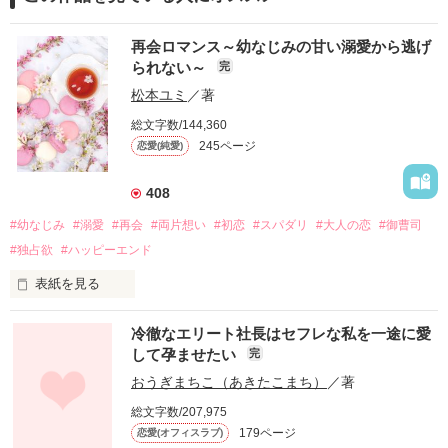
再会ロマンス～幼なじみの甘い溺愛から逃げ
られない～
完
松本ユミ
／著
総文字数/144,360
245ページ
恋愛(純愛)
408
#幼なじみ
#溺愛
#再会
#両片想い
#初恋
#スパダリ
#大人の恋
#御曹司
#独占欲
#ハッピーエンド
表紙を見る
冷徹なエリート社長はセフレな私を一途に愛
して孕ませたい
完
幼なじみの哲平に淡い恋心を抱いていた美桜。

おうぎまちこ（あきたこまち）
／著
しかし、ある出来事をきっかけに二人の関係は壊れてしまう。

総文字数/207,975
関係修復もできないまま、美桜は両親の離婚によって

179ページ
恋愛(オフィスラブ)
引っ越すことになり、哲平とも離れ離れになった。
