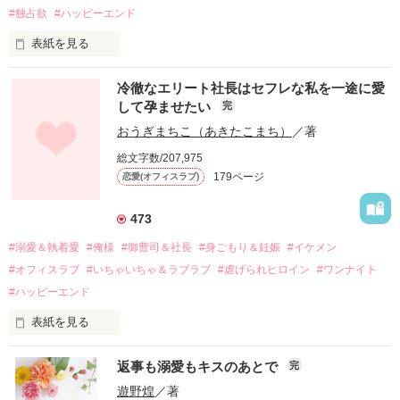
#独占欲
#ハッピーエンド
表紙を見る
冷徹なエリート社長はセフレな私を一途に愛
して孕ませたい
完
幼なじみの哲平に淡い恋心を抱いていた美桜。

おうぎまちこ（あきたこまち）
／著
しかし、ある出来事をきっかけに二人の関係は壊れてしまう。

総文字数/207,975
関係修復もできないまま、美桜は両親の離婚によって

179ページ
恋愛(オフィスラブ)
引っ越すことになり、哲平とも離れ離れになった。

それから約十二年後。

473
過去の傷から、二度と会いたくないと思っていた哲平に

#溺愛＆執着愛
#俺様
#御曹司＆社長
#身ごもり＆妊娠
#イケメン
運命のような再会を果たす。

#オフィスラブ
#いちゃいちゃ＆ラブラブ
#虐げられヒロイン
#ワンナイト
そして、ひょんなことから

#ハッピーエンド
酔った勢いで一夜を共にしてしまった。

表紙を見る
さらに、美桜が初めてだと知った哲平は

『責任をとる、結婚しよう』と真っ直ぐに告げてきた。

　おかしな噂を流されて前の職場でうまくいかなかった梅田美
戸惑う美桜とは裏腹に、好きという気持ちを隠すことなく

返事も溺愛もキスのあとで
完
桜は、海外で傷心旅行をしていたところ、日本人美青年と出会
甘やかしてくる。

い、酒の勢いもあり一夜限りの関係となる。

遊野煌
／著