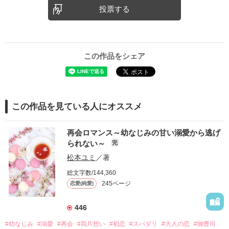
投票する
この作品をシェア
この作品を見ている人にオススメ
再会ロマンス～幼なじみの甘い溺愛から逃げ
られない～
完
松本ユミ
／著
総文字数/144,360
245ページ
恋愛(純愛)
446
#幼なじみ
#溺愛
#再会
#両片想い
#初恋
#スパダリ
#大人の恋
#御曹司