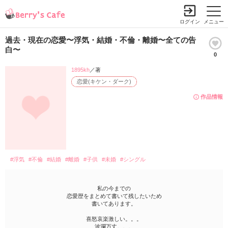
ログイン
メニュー
過去・現在の恋愛〜浮気・結婚・不倫・離婚〜全ての告
白〜
0
1895kh
／著
恋愛(キケン・ダーク)
作品情報
#浮気
#不倫
#結婚
#離婚
#子供
#未婚
#シングル
私の今までの
恋愛歴をまとめて書いて残したいため
書いてあります。
喜怒哀楽激しい。。。
波瀾万丈。。。