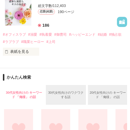
　帰国後、美桜は新しい職場でワンナイトした美青年と再会。
そんなある日、哲平は美桜がストーカー被害に

総文字数/112,403
なんと彼の正体は、とある財閥御曹司にも関わらず、一族を離
遭っていることを知る。

190ページ
恋愛(純愛)
れて起業した新進気鋭の実業家、社内でも冷徹だと評判な社長
美桜を守るため、哲平は同居を提案してきて――。

――御影恭司その人だったのだ――！

　なぜか恭司から飼い猫の世話係を命じられた美桜は、猫の世
186
話を口実にしばしば呼び出された上、二人はいわゆる身体だけ
夏木美桜(なつきみお)

#オフィスラブ
#溺愛
#執着愛
#御曹司
#ハッピーエンド
#結婚
#独占欲
✕

#ラブラブ
#職業ヒーロー
#上司
鳴海哲平 (なるみてっぺい)

表紙を見る
作品を読む
止まっていたはずの二人の時間が、再び動き出す。

舞川雛子（26）は大手お菓子メーカー、三日月製菓コーポレー
再会から始まる、溺愛ラブ。

ションの企画戦略室で働いている。

また雛子には2年前から付き合いはじめ、半年前から同棲を始
2026.6.5～2026.7.25

かんたん検索
めた、同期で恋人の石垣守（26）がいるのだが、後輩の姫原由
羅（24）との浮気が発覚した上、いつのまにか元カノにされて
いた。

30代女性向けの キーワー
30代女性向けのワクワク
20代女性向けの キーワー
守と由羅から『便利屋雛子』と馬鹿にされ、一人こっそり泣い
ド 「俺様」 の話
する話
ド 「俺様」 の話
＊以前、公開していた話の改稿版です＊

ていた雛子に、企画戦略室の上司である雪瀬鷹哉（29）が
『──俺と結婚してくれないか』といきなりプロポーズをしてき
た上、同居まで提案してきて──？

鷹哉『宜しくな、俺の雛子』🦅

雛子『俺の……ひぃ、雛子？！！！』🐥
