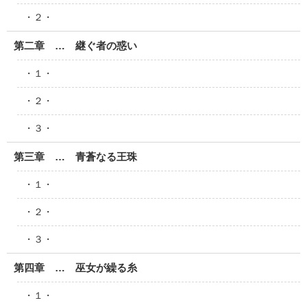
・２・
第二章 … 継ぐ者の惑い
・１・
・２・
・３・
第三章 … 青蒼なる王珠
・１・
・２・
・３・
第四章 … 巫女が繰る糸
・１・