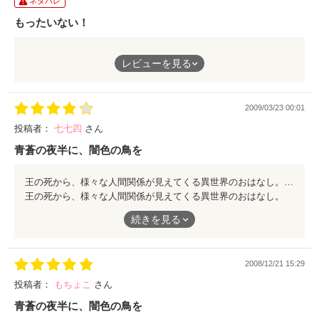
ネタバレ
もったいない！
極論のような気もなきにしもあらず。初盤に提示したｷｰﾜｰﾄﾞに
レビューを見る
より、兄弟の秘密も早々に分かってしまったのがおしい！もった
いない！世界観は好きです。
これからも頑張ってください。応援してます。
2009/03/23 00:01
投稿者：
七七四
さん
青蒼の夜半に、闇色の鳥を
王の死から、様々な人間関係が見えてくる異世界のおはなし。皆、真実を求めるコトで、生きること、死ぬこと、双方に向き合える。そんな作品です。 内容は、細かい設定や符線の巡らせ方、そして世界観。ファンタジが四次元で見えそうな程、整理されており、次々に新しい事実が読み手を楽しませてくれます。余程のコトがない限り、ラストがわかりません。 文章はムツカシイ言葉が多いので、それなりに気合いがいります。題名からして、年齢層が限定される作品です。もし、より多くの方に読んで頂きたいなら、振り仮名をつけるべきです。 自分は漢字の意味まで知りながら読みたい派閥なので、辞書片手に読ませて頂きました。だからかもしれませんが、結末が分かってしまい面白さ半減(泣!! これから読む方、余計なコトをせず、素直におはなしの世界を堪能してください。
王の死から、様々な人間関係が見えてくる異世界のおはなし。
皆、真実を求めるコトで、生きること、死ぬこと、双方に向き合
続きを見る
える。そんな作品です。
内容は、細かい設定や符線の巡らせ方、そして世界観。ファンタ
2008/12/21 15:29
ジが四次元で見えそうな程、整理されており、次々に新しい事実
が読み手を楽しませてくれます。余程のコトがない限り、ラスト
投稿者：
もちょこ
さん
がわかりません。
青蒼の夜半に、闇色の鳥を