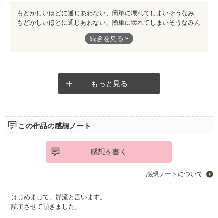
文章はムツカシイ言葉が多いので、それなりに気合いがいりま
もどかしいほどに通じあわない、簡単に壊れてしまいそうなみんなの心、、 ゆっくりと引き込まれていくストーリーに、それを壊さない終わり方はとても気持ちよかったです、 ぜひみなさん読んでみてください、
す。題名からして、年齢層が限定される作品です。もし、より多
もどかしいほどに通じあわない、簡単に壊れてしまいそうなみん
くの方に読んで頂きたいなら、振り仮名をつけるべきです。
なの心、、
自分は漢字の意味まで知りながら読みたい派閥なので、辞書片手
続きを見る
に読ませて頂きました。だからかもしれませんが、結末が分かっ
ゆっくりと引き込まれていくストーリーに、それを壊さない終わ
てしまい面白さ半減(泣!! これから読む方、余計なコトをせず、
り方はとても気持ちよかったです、
素直におはなしの世界を堪能してください。
ぜひみなさん読んでみてください、
もっと見る
この作品の感想ノート
感想を書く
感想ノートについて
はじめまして、昴流と言います。
読了させて頂きました。