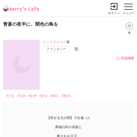
ログイン
メニュー
青蒼の夜半に、闇色の鳥を
0
カツラギカヤ
／著
ファンタジー
完
作品情報
#主従
#兄弟
#女神
#巫女
#神託
#裏切り
【死せる王の間】で出逢った
異端の民の長姫と
希まれぬ王子。