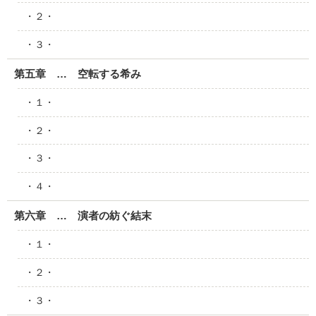
・２・
・３・
第五章 … 空転する希み
・１・
・２・
・３・
・４・
第六章 … 演者の紡ぐ結末
・１・
・２・
・３・