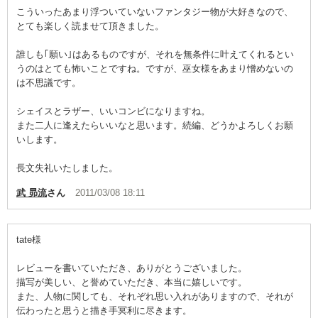
こういったあまり浮ついていないファンタジー物が大好きなので、
とても楽しく読ませて頂きました。
誰しも｢願い｣はあるものですが、それを無条件に叶えてくれるとい
うのはとても怖いことですね。ですが、巫女様をあまり憎めないの
は不思議です。
シェイスとラザー、いいコンビになりますね。
また二人に逢えたらいいなと思います。続編、どうかよろしくお願
いします。
長文失礼いたしました。
武 昴流
さん
2011/03/08 18:11
tate様
レビューを書いていただき、ありがとうございました。
描写が美しい、と誉めていただき、本当に嬉しいです。
また、人物に関しても、それぞれ思い入れがありますので、それが
伝わったと思うと描き手冥利に尽きます。