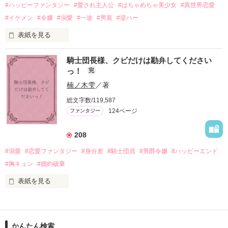
#ハッピーファンタジー
#愛され主人公
#はちゃめちゃ美少女
#異世界恋愛
勘違いから始まる初夜騒動に危険ばかりの血まみれ新婚生活。

#イケメン
#令嬢
#溺愛
#一途
#男装
#逆ハー
次第にロベールはオリヴィアを気にかけるように……？

表紙を見る
「この金が欲しければ、俺の言うことに従え」

「──はい、喜んで！」

騎士団長様、クビだけは勘弁してください
出会いは最悪、結婚生活は最高……？

＼異世界ラブコメ×ハッピーファンタジー／

っ！
完
愛を知らない公爵と天然怪力令嬢の溺愛バイオレンスラブコメ
ディです。

楠ノ木雫
／著
「いやっほぉぉおお〜い！！！！」

総文字数/119,587
＊この世界のお金はお札にさせてください。

124ページ
ファンタジー
バンジーした侯爵令嬢の先にいたのは

＊なろう、カクヨム、アルファポリス掲載中
甘いマスクの公爵様の頭上でした

208
「ど、どいてぇぇぇえ！！！！！」

#溺愛
#恋愛ファンタジー
#身分差
#騎士団員
#男爵令嬢
#ハッピーエンド
作品を読む
「…は？」

#胸キュン
#婚約破棄
表紙を見る
そんな最悪の出会いを果たした二人

目が覚めたら、自分の隣に知らない男が眠っていた。

かんたん検索