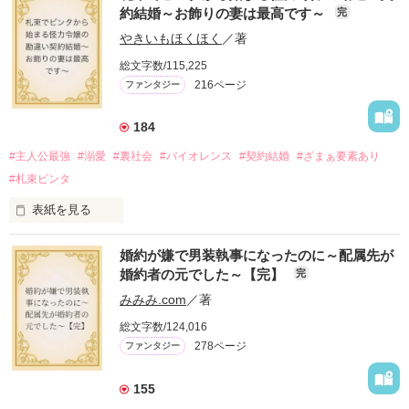
約結婚～お飾りの妻は最高です～
完
やきいもほくほく
／著
総文字数/115,225
216ページ
ファンタジー
184
#主人公最強
#溺愛
#裏社会
#バイオレンス
#契約結婚
#ざまぁ要素あり
#札束ビンタ
表紙を見る
かつては英雄と呼ばれた父は事業で失敗ばかり。

婚約が嫌で男装執事になったのに～配属先が
そのせいで極貧生活を送るオリヴィア・ディルムーンは、母が
婚約者の元でした～【完】
完
倒れたことをきっかけに娼婦になり稼ごうと屋敷を飛び出し
た。

みみみ.com
／著
娼館（たぶん）の店主は札束でビンタしてくる謎の男。

総文字数/124,016
金と引き換えに雇われたと思いきや……契約結婚だった！？

278ページ
ファンタジー
裏社会を牛耳るロベールは仮面をつけており、謎が多いが幸せ
な結婚生活を満喫中。

そこでロベールを慕うアリスに一方的に敵視され、嫌がらせを
155
受けるもオリヴィアには効果なし。
