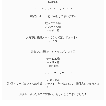
8/31完結
*･゜ﾟ･*:.｡..｡.:*･･*:.｡. .｡.:*･゜ﾟ･*
素敵なレビューありがとうございます♡
鮭ムニエル様
さとみっち様
ゆっき。様
お返事は感想ノートでさせて頂いております‼︎
(*´꒳`*)
素敵なご感想ありがとうございます♡
ナナ1222様
★エリ★様
河野 葵様
*･゜ﾟ･*:.｡..｡.:*･･*:.｡. .｡.:*･゜ﾟ･*
※2022.9.30
第3回ベリーズカフェ短編小説コンテスト「年の差」にて、優秀賞をいただきま
した……！
お読み下さった全ての皆様へ、ありがとうございました！