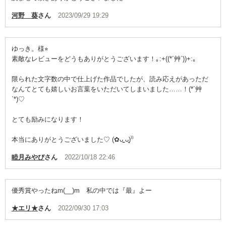
河野 葵
さん
2023/09/29 19:29
ゆっき。様⭐︎
素敵なレビューをどうもありがとうございます！｡:+((*´艸`))+:｡
限られた文字数の中で仕上げた作品でしたが、読み応えがあっただ
なんてとても嬉しいお言葉をいただいてしまいました……！(*´艸
`*)♡
とても励みになります！
本当にありがとうございました♡ (✿ᴗ͈ˬᴗ͈)⁾⁾
睦月みやび
さん
2022/10/18 22:46
優秀賞やったねm(__)m 私の中では『最』よー
★エリ★
さん
2022/09/30 17:03