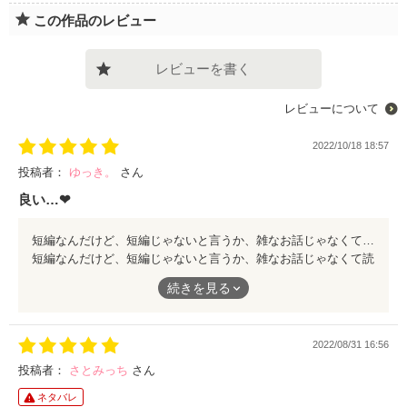
この作品のレビュー
レビューを書く
レビューについて
2022/10/18 18:57
投稿者：
ゆっき。
さん
良い…❤︎
短編なんだけど、短編じゃないと言うか、雑なお話じゃなくて読み応えがありました。
短編なんだけど、短編じゃないと言うか、雑なお話じゃなくて読
み応えがありました。
続きを見る
2022/08/31 16:56
投稿者：
さとみっち
さん
ネタバレ