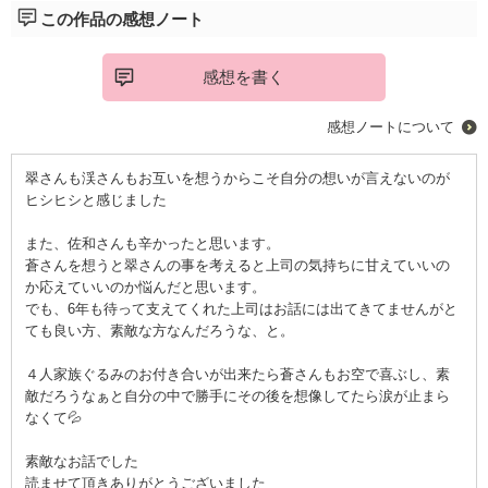
この作品の感想ノート
感想を書く
感想ノートについて
翠さんも渓さんもお互いを想うからこそ自分の想いが言えないのが
ヒシヒシと感じました
また、佐和さんも辛かったと思います。
蒼さんを想うと翠さんの事を考えると上司の気持ちに甘えていいの
か応えていいのか悩んだと思います。
でも、6年も待って支えてくれた上司はお話には出てきてませんがと
ても良い方、素敵な方なんだろうな、と。
４人家族ぐるみのお付き合いが出来たら蒼さんもお空で喜ぶし、素
敵だろうなぁと自分の中で勝手にその後を想像してたら涙が止まら
なくて💦
素敵なお話でした
読ませて頂きありがとうございました