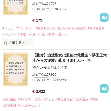
総文字数/124,727
金と引き換えに雇われたと思いきや……契約結婚だった！？

278ページ
ファンタジー
裏社会を牛耳るロベールは仮面をつけており、謎が多いが幸せ
な結婚生活を満喫中。

そこでロベールを慕うアリスに一方的に敵視され、嫌がらせを
175
受けるもオリヴィアには効果なし。

#ハッピーファンタジー
#愛され主人公
#はちゃめちゃ美少女
#異世界恋愛
勘違いから始まる初夜騒動に危険ばかりの血まみれ新婚生活。

#イケメン
#令嬢
#溺愛
#一途
#男装
#逆ハー
次第にロベールはオリヴィアを気にかけるように……？

表紙を見る
「この金が欲しければ、俺の言うことに従え」

「──はい、喜んで！」

【受賞】追放聖女は最強の救世主〜隣国王太
出会いは最悪、結婚生活は最高……？

＼異世界ラブコメ×ハッピーファンタジー／

子からの溺愛が止まりません〜
完
愛を知らない公爵と天然怪力令嬢の溺愛バイオレンスラブコメ
ディです。

やきいもほくほく
／著
「いやっほぉぉおお〜い！！！！」

総文字数/107,920
＊この世界のお金はお札にさせてください。

204ページ
ファンタジー
バンジーした侯爵令嬢の先にいたのは

＊なろう、カクヨム、アルファポリス掲載中
甘いマスクの公爵様の頭上でした

2,022
「ど、どいてぇぇぇえ！！！！！」

#婚約破棄
#スパダリ
#聖女
#ざまぁ
#異世界転生
#国外追放
#悪魔
作品を読む
「…は？」

#悪役令嬢
#ハッピーエンド