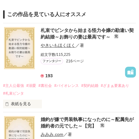
この作品を見ている人にオススメ
札束でビンタから始まる怪力令嬢の勘違い契
約結婚～お飾りの妻は最高です～
完
やきいもほくほく
／著
総文字数/115,225
216ページ
ファンタジー
193
#主人公最強
#溺愛
#裏社会
#バイオレンス
#契約結婚
#ざまぁ要素あり
#札束ビンタ
表紙を見る
かつては英雄と呼ばれた父は事業で失敗ばかり。

婚約が嫌で男装執事になったのに～配属先が
そのせいで極貧生活を送るオリヴィア・ディルムーンは、母が
婚約者の元でした～【完】
完
倒れたことをきっかけに娼婦になり稼ごうと屋敷を飛び出し
た。

みみみ.com
／著
娼館（たぶん）の店主は札束でビンタしてくる謎の男。
