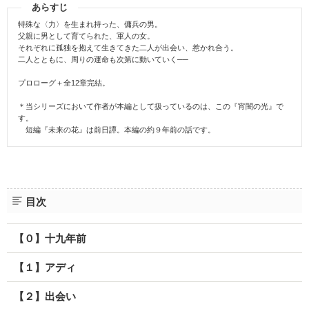
あらすじ
特殊な〈力〉を生まれ持った、傭兵の男。
父親に男として育てられた、軍人の女。
それぞれに孤独を抱えて生きてきた二人が出会い、惹かれ合う。
二人とともに、周りの運命も次第に動いていく──
プロローグ＋全12章完結。
＊当シリーズにおいて作者が本編として扱っているのは、この『宵闇の光』で
す。
短編『未来の花』は前日譚。本編の約９年前の話です。
目次
【０】十九年前
【１】アディ
【２】出会い