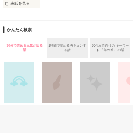
表紙を見る
そんな最悪の出会いを果たした二人

○●○●○●○● ○●○●○●○●

第5回 一二三書房 WEB小説大賞

期間中受賞をいただきました。

かんたん検索
リリィ・ロゼッタ侯爵令嬢

ありがとうございますヽ(´▽｀)/

ふんわりとした淡いピンクの髪に澄んだ水色の瞳

２０２５.０２.１５　書籍発売中です！

30分で読める元気が出る
1時間で読める胸キュンす
30代女性向けの キーワー
透き通るほど白い肌と華奢の手足

○●○●○●○●○●○●○●○●

話
る話
ド 「年の差」 の話
お人形のように可愛いらしい見た目とは裏腹に

残念なほどに自由でお気楽なお転婆令嬢

「フランソワーズ・ベルナール、貴様との婚約は破棄させても
らう」

パーティーの場で、シュバリタイア王国の王太子……セドリッ
ギル・レイヴン公爵

ク・ノル・シュバリタイアの声が響く。

その隣にはフランソワーズの義理の妹、マドレーヌが立ってい
サラサラとした綺麗な黒髪に綺麗な青色の瞳

た。

あまりにも整った顔は女性たちを引き寄せる

（さて……ここまでは物語通りかしら）

社交界で圧倒的人気を誇っていた

フランソワーズ・ベルナールは前世で読んだ小説の悪役令嬢だ
表では甘いマスクを被る彼の裏は……

った。

詩・短歌・俳句・川
青春・友情
その他
恋愛(その他
そして『聖女』として悪魔の宝玉を抑えて国を守っていたのだ
柳
裏切り黒田アキラ
注文の出来ない喫
女好き彼氏
が……。

大切なこと
大いにぼやく(上等
茶店【短編】
途年下くん
（これですべてが思い通りに終わると思っているんでしょう
なヤンキー スピン
ことしん／著
空から降ってきたリリィに恋したギルは

月乃ミラ／著
◇ayk◇
が……甘いのよ）

オフ)
国王命令での婚約を申し込む

睦月ゆき／著