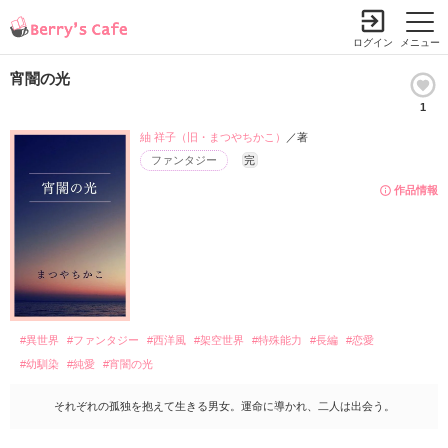
ログイン
メニュー
宵闇の光
1
紬 祥子（旧・まつやちかこ）
／著
ファンタジー
完
作品情報
#異世界
#ファンタジー
#西洋風
#架空世界
#特殊能力
#長編
#恋愛
#幼馴染
#純愛
#宵闇の光
それぞれの孤独を抱えて生きる男女。運命に導かれ、二人は出会う。