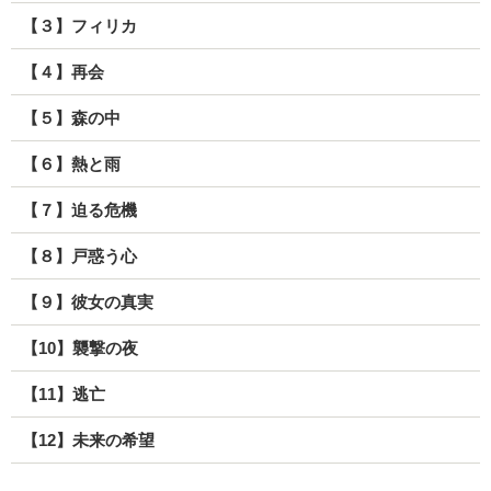
【３】フィリカ
【４】再会
【５】森の中
【６】熱と雨
【７】迫る危機
【８】戸惑う心
【９】彼女の真実
【10】襲撃の夜
【11】逃亡
【12】未来の希望