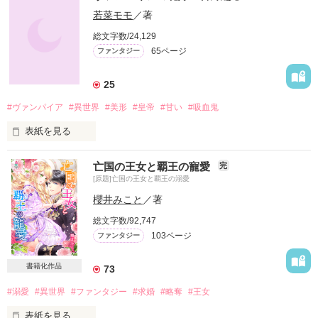
若菜モモ
／著
総文字数/24,129
65ページ
ファンタジー
25
#ヴァンパイア
#異世界
#美形
#皇帝
#甘い
#吸血鬼
表紙を見る
ヴァンパイアの世界の皇帝レオン。

亡国の王女と覇王の寵愛
完
[原題]亡国の王女と覇王の溺愛
人間からヴァンパイアになった

愛する妻ティナを連れて、

櫻井みこと
／著
人間界の屋敷へ休暇に来た。

総文字数/92,747
103ページ
ファンタジー
２人の前に人間の女の子が現れ、

波乱をもたらす。

書籍化作品
73
#溺愛
#異世界
#ファンタジー
#求婚
#略奪
#王女
2010.12.11　～　2010.12.27完結

表紙を見る