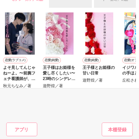
見知らぬ土地で嵐の夜に出会ったのは

°˖✧◝(⁰▿⁰)◜✧˖°

美しく獰猛な獣だった。

素敵なレビューをいただきました！ありがとうございます！！
＊＊

作品を読む
冷酷な獣と噂される孤高の陛下

ラヴィス＝ベルナルド

×

恋愛(ラブコメ)
恋愛(純愛)
恋愛(純愛)
恋愛(オフ
悪役令嬢として追放された純真な娘

よそ見してんじゃ
王子様はお姫様を
王子様とお姫様の
イジワル
エスター＝ランジェット

ねーよ。〜前腕フ
愛し尽くしたい〜
甘い日常
の手ほど
ェチ看護師が、ク
23時のシンデレラ
遊野煌／著
丘松さわ
＊＊

ールな外科医の独
短編〜
秋元ちなみ／著
遊野煌／著
占愛に捕まりまし
た〜
「お前のような子兎を始末するのは容易い」

もっと見る
「私は薬師なんです。下心なんてありません」

かんたん検索の条件を変える
ある理由から婚約者を演じるよう命じられ

アプリ
エスターは仮初めの寵愛を受けることに。
