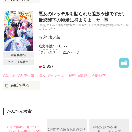
★　レビューお礼　★

国を滅ぼされ、敵国に攫われた亡国の王女レスティア。

優雨葉様　愛由様

悪女のレッテルを貼られた追放令嬢ですが、
眠りにゃんころ様

最恐陛下の溺愛に捕まりました
完
敵である覇王を憎み、復讐を果たそうとしていたが、彼はなぜ
やきもふ様　Yukirindog様

[原題]ケモ耳旦那様の仮初めの寵愛〜追放令嬢は最恐の悪役陛下に捕
かレスティアを気に入ったらしく、正妃にすると言う。

ナウシカ様　如月亜夢様

まりました〜
♡❤︎みゆ❤︎♡様

篠宮 渚
／著
両親の仇を愛することなどできない。

すてきなレビューを

総文字数/100,866
ありがとうございました(#^.^#)

217ページ
ファンタジー
書籍化作品
だが覇王の愛を受け入れようと決意した彼女のもとに、婚約者
コミック掲載中
候補だった男が王女を取り戻そうと敵国の王城に忍び込んでき
1,857
た。

#異世界
#悪役令嬢
#追放
#モフモフ
#秘密
#寵愛
#冷酷陛下
作品を読む
表紙を見る
2017,09,05連載開始。　

2017,09,17完結しました。

「あの女よ！あいつがグレイソンをたぶらかして、邪魔な婚約
者のカティアに毒を盛ったんだわ」

2018,04,12 マカロン文庫として発売していただくことができま
かんたん検索
した。

冤罪から悪役の汚名を着せられて

読んでくださった方々のお陰です。本当にありがとうございま
家を守るため、ただひとり

した。

30分で読める キーワード
3時間で読める キーワー
1時間で読める不思議な話
国を追われた令嬢エスター。

「セクシー男子」 の話
ド 「上司」 の話