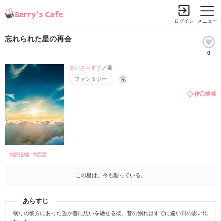
ログイン
メニュー
忘れられた星の再会
0
あいざわすず
／著
ファンタジー
完
作品情報
#超短編
#恋愛
この星は、今も廻っている。
あらすじ
眠りの彼方にあった遥か昔に想いを馳せる彼。昔の別れはすでに遠い日の思い出