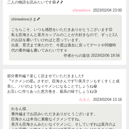
二人の物語を読みたいです😆🎵🎵
shineelove
2023/02/04 23:00
shineeloveさま💕
こちらこそ、いつも感想をいただきありがとうございます😊
私も臣海さんと菜月カップルのことが大好きなので、ずっと2人
のお話を書いていければと思っています。
出産、育児まで来たので、今度は過去に戻ってデートや同棲時
代の番外編も書いてみたいです☺️
作者からの返信 2023/02/06 19:56
節分番外編？楽しく読ませていただきました❗
〝イクメンの星〟さすが、臣海さんです💘美月クンもすくすくと成
長し、パパのようなイケメンになることでしょうね😁
お互いに作りあった恵方巻き、最高の味でしょうね😘
れをん
2023/02/04 13:16
れをん様、
番外編までお読みいただきありがとうございます。
臣海さんは本当に素敵なイクメンですね。
美月も臣海さんみたいなイケメンに、そしていずれは菜月のよ