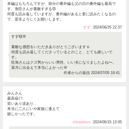
本編はもちろんですが、節分の番外編も父の日の番外編も最高で
す。海臣さんが素敵すぎる😍
何度も読み返していますが、番外編があると更に読みたくなるの
で、是非よろしくお願いします。
すず
2024/06/25 22:37
すず様🌸
素敵な感想をいただきありがとうございます☺️
何度も読み返してくださっているとのこと、とても嬉しいで
す。
臣海さんはクズ男からいい男性、いい夫になりましたよね〜。
菜月に出会えて本当によかった🌸
作者からの返信 2024/07/05 18:41
みんさん
最高😃⤴️⤴️
笑いあり涙あり..
本当に二人にいや家族に逢えて
嬉しかったです。
shineelove
2024/06/15 13:05