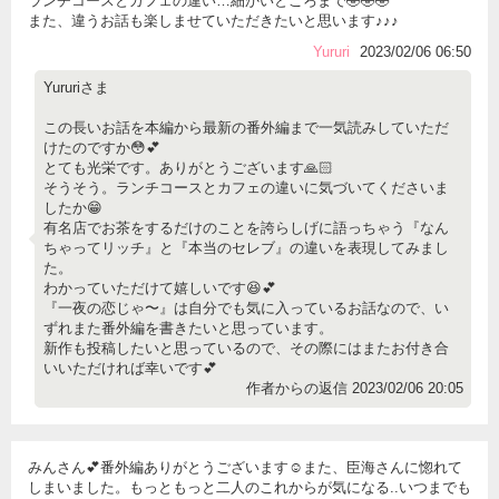
ランチコースとカフェの違い…細かいところまで🤣🤣🤣
また、違うお話も楽しませていただきたいと思います♪♪♪
Yururi
2023/02/06 06:50
Yururiさま
この長いお話を本編から最新の番外編まで一気読みしていただ
けたのですか😳💕
とても光栄です。ありがとうございます🙏🏻
そうそう。ランチコースとカフェの違いに気づいてくださいま
したか😁
有名店でお茶をするだけのことを誇らしげに語っちゃう『なん
ちゃってリッチ』と『本当のセレブ』の違いを表現してみまし
た。
わかっていただけて嬉しいです😆💕
『一夜の恋じゃ〜』は自分でも気に入っているお話なので、い
ずれまた番外編を書きたいと思っています。
新作も投稿したいと思っているので、その際にはまたお付き合
いいただければ幸いです💕
作者からの返信 2023/02/06 20:05
みんさん💕番外編ありがとうございます☺️また、臣海さんに惚れて
しまいました。もっともっと二人のこれからが気になる..いつまでも