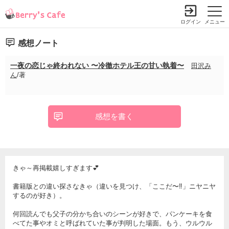
ログイン
メニュー
感想ノート
一夜の恋じゃ終われない 〜冷徹ホテル王の甘い執着〜
田沢み
ん
/著
感想を書く
きゃ～再掲載嬉しすぎます💕
書籍版との違い探さなきゃ（違いを見つけ、「ここだ〜‼️」ニヤニヤ
するのが好き）。
何回読んでも父子の分かち合いのシーンが好きで、パンケーキを食
べてた事やオミと呼ばれていた事が判明した場面。もう、ウルウル