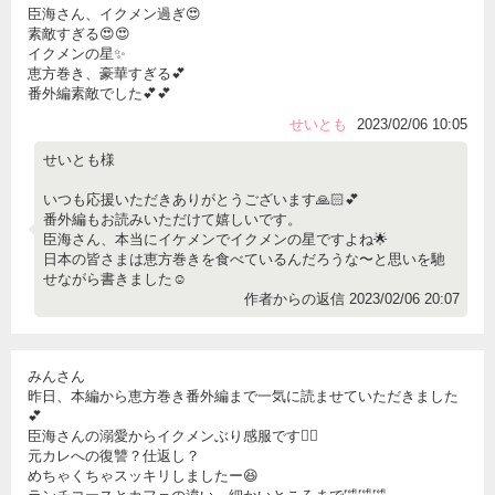
臣海さん、イクメン過ぎ😍
素敵すぎる😍😍
イクメンの星✨
恵方巻き、豪華すぎる💕
番外編素敵でした💕💕
せいとも
2023/02/06 10:05
せいとも様
いつも応援いただきありがとうございます🙏🏻💕
番外編もお読みいただけて嬉しいです。
臣海さん、本当にイケメンでイクメンの星ですよね🌟
日本の皆さまは恵方巻きを食べているんだろうな〜と思いを馳
せながら書きました☺️
作者からの返信 2023/02/06 20:07
みんさん
昨日、本編から恵方巻き番外編まで一気に読ませていただきました
💕
臣海さんの溺愛からイクメンぶり感服です🙆‍♀️
元カレへの復讐？仕返し？
めちゃくちゃスッキリしましたー😆