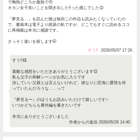
で胸熱どころか激熱で🥺
オカン女子良いことを聞き出した‼️った感じでした😊
「夢見る…」を読んだ後は毎回この作品も読みたくなっていたの
で、書籍本は電子より紙派の私ですが、どこでもすぐに読めるココ
に再掲載は本当に感謝です。
さっそく違いを探します🤭
すう‼︎
2026/05/07 17:26
すう!!様
素敵な感想をいただきありがとうございます😊
私も父子の和解シーンがお気に入りです
決していい父親とは言えないけれど、彼なりに臣海に愛情を持
っていたんだろうな……って
『夢見る〜』のほうもお読みいただけて嬉しいです✨
いつかどちらも番外編を書きたいです
本当にありがとうございました
作者からの返信 2026/05/26 14:40