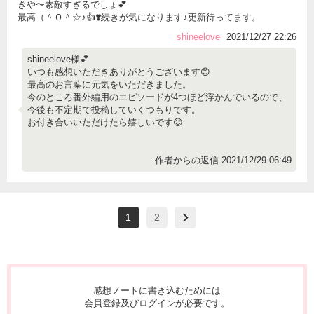
きや〜素敵すぎるでしょ💕
最高（＾Ｏ＾☆♪👍❣️続きが気になります♪更新待ってます。
shineelove
2021/12/27 22:26
shineelove様💕
いつも感想いただきありがとうございます😊
最高のお言葉に元気をいただきました。
今のところ番外編用のエピソードが4つほど浮かんでいるので、
今後も不定期で投稿していくつもりです。
お付き合いいただけたら嬉しいです😊
作者からの返信 2021/12/29 06:49
1
2
感想ノートに書き込むためには
会員登録及びログインが必要です。