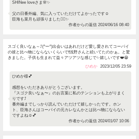
SHINee loveさま🌸✨
父の日番外編、気に入っていただけてよかったです☺️
臣海も菜月も頑張りました✊🏻✨
作者からの返信 2024/06/16 08:40
スゴく良いなぁ～⤴️(^ー^)出会いはあれだけど愛し愛されてコーパイ
の彼と比べ物にならないくらいで❗浅野さんと続いてたのかぁ。と驚
きました。子供も生まれて益々アツアツな感じで✨嬉しいです❤️😁
ひめか
2023/12/05 23:59
ひめか様💕
感想をいただきありがとうございます。
『スゴク良いなぁ〜』のお言葉に私のテンションも上がりまく
りです⤴️
番外編までしっかり読んでいただけて嬉しかったです。ホン
ト、臣海さんはコーパイの元カレなんかとは比べ物にならない
ですよね☺️💕
作者からの返信 2024/01/07 10:06