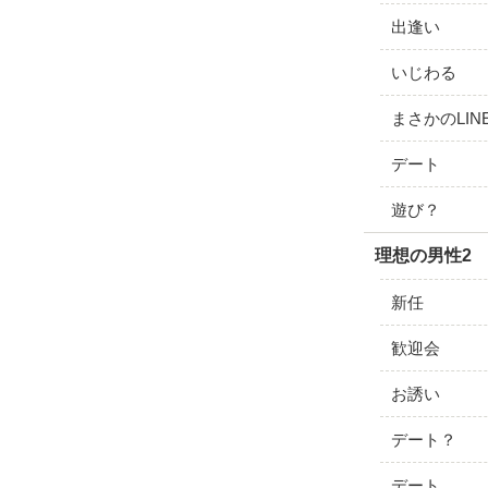
出逢い
いじわる
まさかのLIN
デート
遊び？
理想の男性2
新任
歓迎会
お誘い
デート？
デート