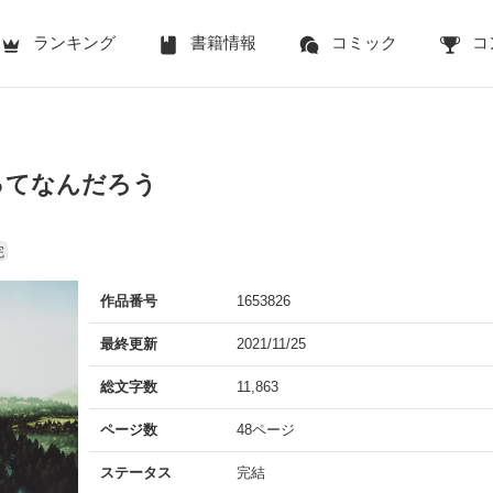
ランキング
書籍情報
コミック
コ
ってなんだろう
完
作品番号
1653826
最終更新
2021/11/25
総文字数
11,863
ページ数
48ページ
ステータス
完結