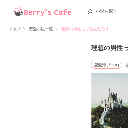
小説を探す
トップ
恋愛小説一覧
理想の男性ってなんだろう
理想の男性
恋愛(ラブコメ)