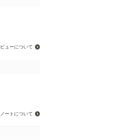
ビューについて
ノートについて