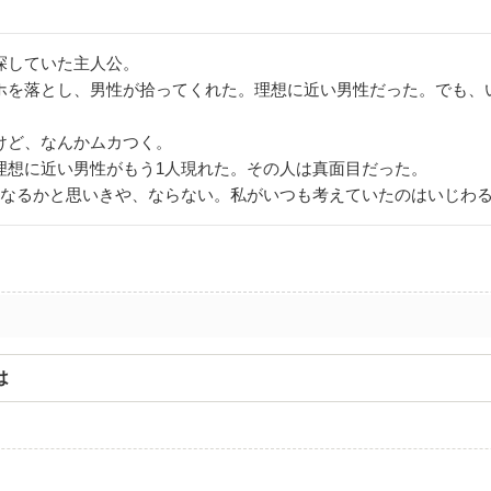
していた主人公。
を落とし、男性が拾ってくれた。理想に近い男性だった。でも、
ど、なんかムカつく。
想に近い男性がもう1人現れた。その人は真面目だった。
なるかと思いきや、ならない。私がいつも考えていたのはいじわ
は