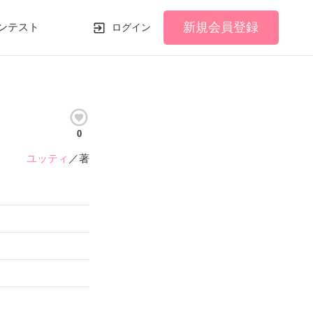
新規会員登録
ンテスト
ログイン
0
ユッティ
／著