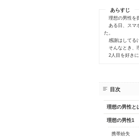
あらすじ
理想の男性を探
ある日、スマホ
た。
感謝はしてるけ
そんなとき、理
2人目を好きに
目次
理想の男性と
理想の男性1
携帯紛失