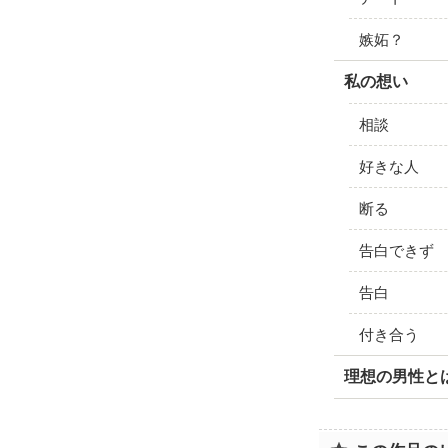
嫉妬？
私の想い
相談
好きな人
断る
告白できず
告白
付き合う
理想の男性と