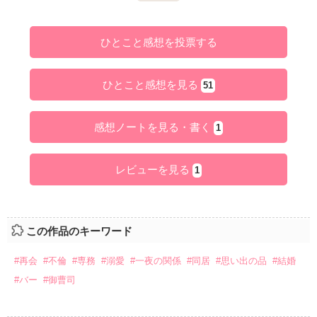
ひとこと感想を投票する
ひとこと感想を見る
51
感想ノートを見る・書く
1
レビューを見る
1
この作品のキーワード
#再会
#不倫
#専務
#溺愛
#一夜の関係
#同居
#思い出の品
#結婚
#バー
#御曹司