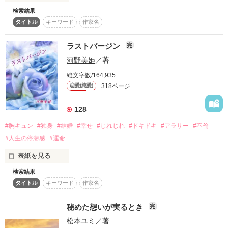
検索結果
スターツ出版小説投稿サイト合同企画「1話からの長編大
有川恋（ありかわこい）は大手インテリア会社であるクローバ
あれは事故と言い聞かせ、なかったことにしたいのに  

賞」ベリーズカフェ会場
タイトル
キーワード
作家名
ーインテリアで営業事務として働いている。誕生日の夜、交際
して2年の恋人の博樹からオシャレなレストランに誘われた
「聞き分けのいい女にならないで。俺の前ではわがままでい
その他の条件
動画あり
コミックあり
恋。プロポーズかと思いきや博樹から言われたのは『別れて欲
て」

ラストバージン
完
しい』、さらには恋の後輩と付き合っているという。

河野美姫
／著
傷心の恋は公園で缶チューハイを飲み過ぎてしまい……気づけ
 危険な男の悪魔の囁きが心を揺らす

ば見知らぬ部屋のキングベッドの上だった。

哀れなキューピットは闇夜の中で堕とされる——
総文字数/164,935
318ページ
恋愛(純愛)
──『僕の婚約者になってください』

作品を読む
128
恋の隣で眠っていた四葉修哉（よつばしゅうや）から恋は仮婚
を提案されて……？！

#胸キュン
#独身
#結婚
#幸せ
#じれじれ
#ドキドキ
#アラサー
#不倫
#人生の停滞感
#運命
頑張り屋だけどドン底のヒロイン 有川恋（28）

　　　　　　　✖️

表紙を見る
インテリア会社、クローバーデザインの副社長　四葉修哉
（29）

検索結果
タイトル
キーワード
作家名
― ごく普通の、苦く甘い恋の話 ―

秘めた想いが実るとき
完
松本ユミ
／著
作品を読む
周りを見渡せば、
