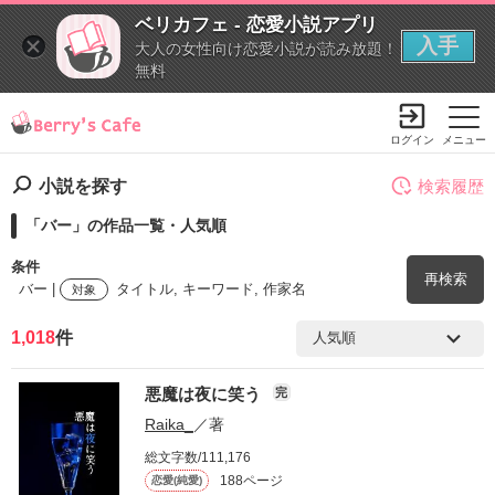
ベリカフェ - 恋愛小説アプリ
入手
大人の女性向け恋愛小説が読み放題！
無料
ログイン
メニュー
小説を探す
検索履歴
「バー」の作品一覧・人気順
条件
再検索
バー |
タイトル, キーワード, 作家名
対象
1,018
件
検索ワード
悪魔は夜に笑う
完
を含む
Raika_
／著
総文字数/111,176
を除く
188ページ
恋愛(純愛)