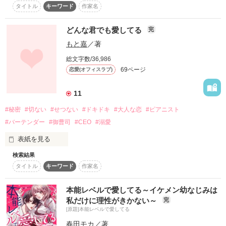
タイトル
キーワード
作家名
落ちて、堕ちて、狂っていく。

どんな君でも愛してる
完
もと嘉
／著
オメガバース

総文字数/36,986
69ページ
恋愛(オフィスラブ)
2022/10/31 完結

11
2022/11/13 公開
#秘密
#切ない
#せつない
#ドキドキ
#大人な恋
#ピアニスト
#バーテンダー
#御曹司
#CEO
#溺愛
作品を読む
表紙を見る
検索結果
あなたが普通の人でも、たとえ雲の上の人でも……。

タイトル
キーワード
作家名
どんな君でも愛してる。

本能レベルで愛してる～イケメン幼なじみは
お前とは違う世界の人間なんて、俺は思わない。

私だけに理性がきかない～
完
[原題]本能レベルで愛してる
どんな俺でも愛して欲しい。

春田モカ
／著