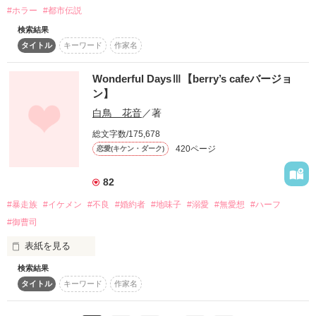
特殊な体質の私たちは、どうやらフェロモンによって強烈に惹
#ホラー
#都市伝説
かれあい、発情してしまう……らしい。

検索結果
タイトル
キーワード
作家名
「十回キスしたら強制的に番関係になれるらしいよ」

「え⁉︎  まっ、待って紫音……！」

Wonderful DaysⅢ【berry’s cafeバージョ
ン】
「待たない。もうそんな余裕ない」

白鳥 花音
／著
総文字数/175,678
自分は凡人だと思っていた鈍感女子

420ページ
恋愛(キケン・ダーク)
花山　千帆（はなやま　ちほ）

×

82
千帆にしか興味がない、何もかも完璧なクール男子

伊集院　紫音（いじゅういん　しおん）

#暴走族
#イケメン
#不良
#婚約者
#地味子
#溺愛
#無愛想
#ハーフ
#御曹司
ドキドキするのは、フェロモンのせい？

表紙を見る
それとも……？

検索結果
「本能とか関係なしに、千帆にしか欲情しないから」

タイトル
キーワード
作家名
理性と本能が交差する、刺激的な幼なじみラブ！

日本に戻って来て、大好きな人とラブラブな毎日を過ごせると