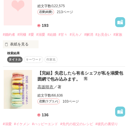
好きになっちゃいけない人なのに

作品を読む
総文字数/122,575
213ページ
恋愛(純愛)
どんなに好きになったって

それが何か変わるんじゃないかと

この恋が叶うわけないのに

193
#婚約者
#同棲
#愛
#溺愛
#結婚
#甘々
#元カノ
#解消
#お見合い
#家族
意地っ張りなOL

×

表紙を見る
傲慢なバーテンダー

検索結果
  今まで仕事優先だった

タイトル
キーワード
作家名
「俺から離れんじゃねェよ」

『お願い、優しくしないで

もっと乱暴にして……』

【完結】失恋したら有名シェフが私を溺愛包
囲網で包み込みます。
完
高坂咲衣
／著
「俺は君より仕事を取るよ。」

総文字数/66,636
どうせ叶わない恋なら

103ページ
恋愛(ラブコメ)
最初から

そう思えたの。

出会いたくなかった

136
  それは今も変わらない

#溺愛
#イケメン
#ハッピーエンド
#先代の祖父のレシピ
#彼氏の裏切り