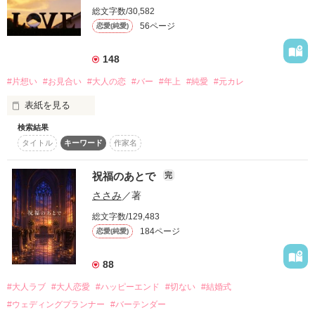
いつの間にか既婚者ばかり。

総文字数/30,582
56ページ
恋愛(純愛)
結婚なんて、

自然と出来ると思っていた。

148
#片想い
#お見合い
#大人の恋
#バー
#年上
#純愛
#元カレ
私だって本当は、

既婚者(ｶﾉｼﾞｮﾀﾁ)のようになりたいーー。

表紙を見る
検索結果
*o○*o○*o･ﾟ☆ﾟ･o*○o*○o*

タイトル
キーワード
作家名
ときめき方を覚えていますか？

*o○*o○*o･｡☆｡･o*○o*○o*

祝福のあとで
完
二十八歳、独身、片想い中

ささみ
／著
結婚に消極的な女の、

総文字数/129,483
苦甘“婚活”ストーリー。

184ページ
恋愛(純愛)
この想いは実ることはないと思っていた

＊Date＊

88
2013,11,22≫執筆開始

2014,01,22≫執筆完了

#大人ラブ
#大人恋愛
#ハッピーエンド
#切ない
#結婚式
#ウェディングプランナー
#バーテンダー
＊リンク作品＊
