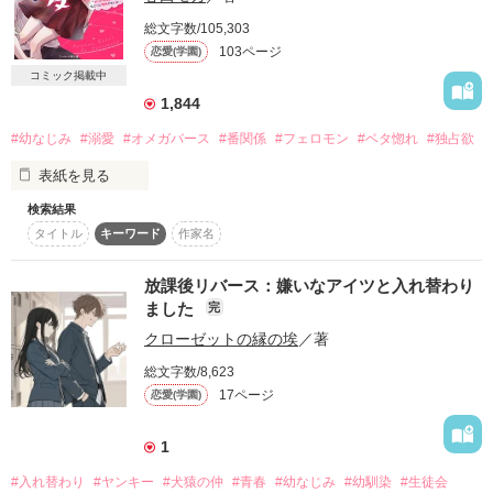
会員制ラウンジのピアニスト

総文字数/105,303
　相嶋　瑠璃(あいじま　るり)通称ルリー

103ページ
恋愛(学園)
　　　　　　　　×

コミック掲載中
バーテンダー兼コンサルティング会社社長

東雲　響介(しののめ　きょうすけ)通称キョウ

1,844
#幼なじみ
#溺愛
#オメガバース
#番関係
#フェロモン
#ベタ惚れ
#独占欲
　お互いの素性を知らない二人。

表紙を見る
　普通なら決して交わることのない二人の人生が交わった時、
二人は永遠の愛を手に入れる。
検索結果
タイトル
キーワード
作家名
ただの幼なじみだった関係は、

私の誕生日に、突然変わってしまった。

作品を読む
放課後リバース：嫌いなアイツと入れ替わり
ました
完
「俺と“番”（つがい）になる？　千帆」

クローゼットの縁の埃
／著
「え……？」

総文字数/8,623
17ページ
恋愛(学園)
「本当はこんな形で、言いたくなかったけど」

ワケあって、超クール男子のモテ幼なじみに、

1
恋人よりも強い関係の“番”関係を結ぼうと迫られて…⁉︎

#入れ替わり
#ヤンキー
#犬猿の仲
#青春
#幼なじみ
#幼馴染
#生徒会