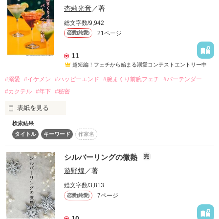
「俺と恋、しなよ」

杏莉光音
／著
薄暗い店内は近くて

         だから

だけど遠い世界

総文字数/9,942
21ページ
恋愛(純愛)
　失恋から始まる奇跡の出会いは、ハンバーグのように熱々
……でも

……？

11
見えているものがすべてじゃない

    君の事は愛せない

超短編！フェチから始まる溺愛コンテストエントリー中
執筆開始

淡い色のカクテルは

#溺愛
#イケメン
#ハッピーエンド
#腕まくり前腕フェチ
#バーテンダー
2024/12/17〜

暗い光に色を失う

#カクテル
#年下
#秘密
本編公開日

きらびやかな夜のネオン

表紙を見る
2025/1/12〜

掻き消されて

検索結果
本編完結日

表情を変えていく

タイトル
キーワード
作家名
恋愛がうまくいかない２９歳の会社員、坂井 菜津（さかい　な
2025/2/19

  ◇◆◇◆◇◆

つ）は本気で婚活を始めようと

  柚木沙月様   ナオ☆様

アプリ登録を考える。

シルバーリングの微熱
  あみなみ様   彩呂羽様

完
2008.9.20～2010.3.5

好きなタイプの項目で、思い浮かべたのは以前から好きだった
レビューくださった方、感想くださった方本当にありがとうご
きのこみお様

他サイトにて完結

遊野煌
／著
腕まくりをした前腕部分。

感想ありがとうございます。

           ◇◆◇◆◇◆

総文字数/3,813
2016.3.26～2016.4.15完結公開
最近とあるバーで見つけてしまった、バーテンダーの素敵な前
7ページ
恋愛(純愛)
腕。

作品を読む
バーカウンターに立つ彼は背が高く、顔はマスクと髪で隠され
   □■□■

10