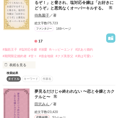
るぞ！」と脅され、塩対応令嬢は「お好きに
どうぞ」と悪気なくオーバーキルする。
完
だけどもう嫌

待鳥園子
／著
総文字数/75,723
169ページ
ファンタジー
我慢出来ない

17
#脳筋王子
#塩対応令嬢
#溺愛
#ハッピーエンド
#訳あり婚約
#期間限定婚約者
#甘々
#借金地獄
#クズ美形父
#弟は可愛い
表紙を見る
そんな時

検索結果
―――申し訳ありません。実は期限付きのお飾り婚約者なんで
タイトル
キーワード
作家名
す。―――

偶然立ち寄ったBARで出会ったのは

とある事情で王妃より依頼され多額の借金の返済や幼い弟の爵
夢見るだけじゃ終われない 〜恋と令嬢とカク
位を守るために、王太子ギャレットの婚約者を一時的に演じる
テルと〜
完
ことになった貧乏侯爵令嬢ローレン。

田沢みん
／著
最初はどうせ金目当てだろうと険悪な対応をしていたギャレッ
とんでもない人だった

トだったが、偶然泣いているところを目撃しローレンを気にな
総文字数/23,420
り惹かれるように。

51ページ
恋愛(純愛)