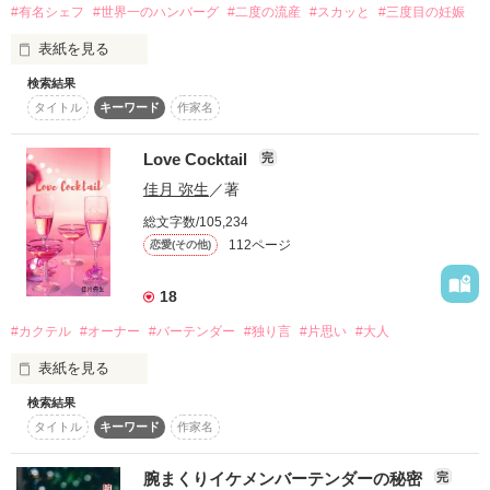
#有名シェフ
#世界一のハンバーグ
#二度の流産
#スカッと
#三度目の妊娠
2017.09.26

表紙を見る
惑溺のサイドストーリー

検索結果
『わたしの、ハジメテノヒト』を公開しました。

「悪いけど、愛はない。」

タイトル
キーワード
作家名
　交際して二年になる彼氏がいる主人公の豊佳（とよか）

……………………………………………

　豊佳は交際二年の記念日の前日、彼氏である龍樹（たつき）
Love Cocktail
完
が知らない女と身体を重ね合っている姿を目撃してしまう。

ファン登録者数6000名様突破！！

佳月 弥生
／著
    俺が仕事人間でも

作品を読む
感謝感謝です。

　どういうことなのかと問い詰めると、龍樹はなんと【セフ
総文字数/105,234
レ】だと言い出して……。

112ページ
恋愛(その他)
　豊佳は信じていた龍樹に裏切られたと知り、別れを切り出
す。

18
作品を読む
    忘れられない人が

　そんな豊佳が出会ったのは、有名レストランのシェフ
#カクテル
#オーナー
#バーテンダー
#独り言
#片思い
#大人
で……。

表紙を見る
検索結果
想いを寄せてる人がいるんだ

「豊佳、俺のこと好きになりなよ」

タイトル
キーワード
作家名
落ち着いた色合いの証明

カウンターの中から

「……え？」

ただ眺めているだけ……

腕まくりイケメンバーテンダーの秘密
完