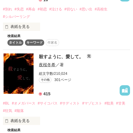
ているけれど、雰囲気は魅力的だ。

作品を読む
   すみちゅん様　まぃｍｉ＊様

   レビューありがとうございます。

#別れ
#失恋
#再会
#初恋
#泣ける
#切ない
#思い出
#高校生
現実逃避のような菜津に、友人からは注意されてしまう。

       □■□■
#シルバーリング
でも、好きなものは好き。

表紙を見る
行ってはいけないと思いつつ、足は自然と気になるバーの方
作品を読む
へ……。

検索結果
水川小雪は三年ぶりにクローゼットの奥にしまい込んでいた缶
そして、あのバーテンダーから声をかけられることに。

タイトル
キーワード
作家名
の中から、あるモノを取り出した。それはくすんだシルバーリ
ング──。

「もしかして、俺のこと興味あります？　菜津さん」

殺すように、愛して。
完
どうして私の名前を！？

夜桜冬希
／著
※表紙はフリー素材
総文字数/210,024
彼の正体はいったい……。

301ページ
その他
作品を読む
415
#BL
#オメガバース
#サイコパス
#サディスト
#マゾヒスト
#耽美
#甘美
作品を読む
#狂気
#陥落
表紙を見る
検索結果
「可愛いね」
