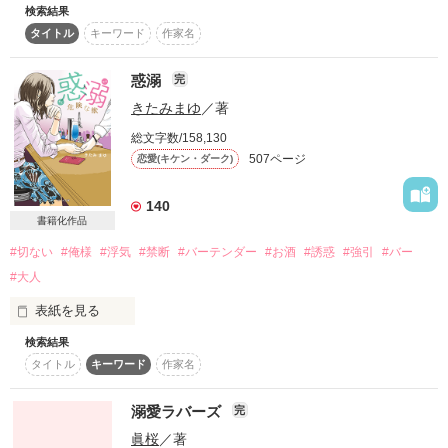
　日本酒バー『友 (YOU)』オーナー兼『KUONホテル』バーテ
検索結果
ンダー。サイドアップの似合う王子様系美男。

タイトル
キーワード
作家名
＊＊野いちご総合ランキング＊＊

最高2位

惑溺
完
＊Berry's  cafe  最高  3位＊

黒で埋め尽くされる深い夜も

きたみまゆ
／著
作品を読む
総文字数/158,130
507ページ
恋愛(キケン・ダーク)
＊ベリーズ文庫大賞応募作品＊

140
『彼はホスト』

書籍化作品
先の見えない無い静かな時間も

#切ない
#俺様
#浮気
#禁断
#バーテンダー
#お酒
#誘惑
#強引
#バー
#大人
＊《続》俺様ホストに愛されて公開中＊

表紙を見る
検索結果
〜皆様に最大級の愛と感謝を込めて〜 

タイトル
キーワード
作家名
『本当に嫌なら、

あなたとなら…

もっと必死で抵抗しろよ』

溺愛ラバーズ
完
眞桜
／著
この人は、
