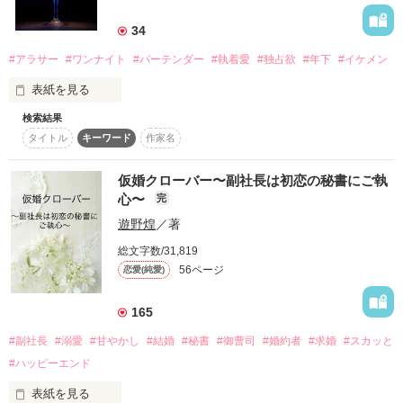
詳しく検索
34
検索対象
#アラサー
#ワンナイト
#バーテンダー
#執着愛
#独占欲
#年下
#イケメン
タイトル
キーワード
作家名
表紙コメント
表紙を見る
あらすじ
検索結果
結婚したいのに、他人の恋愛を後押しするキューピットにしか
タイトル
キーワード
作家名
なれないアラサーOL・愛結那

ジャンル
ある日傷心の勢いで知り合いのバーテンとワンナイトなんて大
仮婚クローバー〜副社長は初恋の秘書にご執
失態をおかしてしまうが……？

心〜
完
感想
遊野煌
／著
✤·························✤

ステータス
全て
完結
更新中
総文字数/31,819
他人の“愛を結ぶ”不幸なアラサーOL

56ページ
恋愛(純愛)
深沢 愛結那

作品の長さ
長編
中編
短編
×

165
作品の長さについて
#副社長
#溺愛
#甘やかし
#結婚
#秘書
#御曹司
#婚約者
#求婚
#スカッと
彼女を翻弄する“悪魔”なバーテンダー

黒田 蒼士郎

#ハッピーエンド
コンテスト
表紙を見る
超短編！フェチから始まる溺愛コンテスト
✤·························✤
