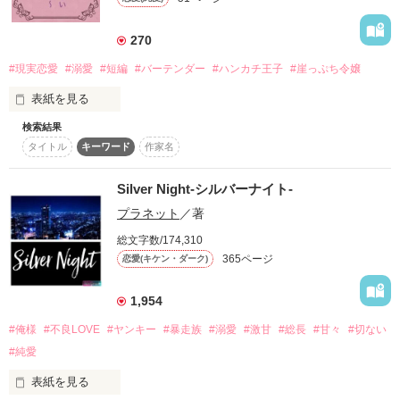
だが、ギャレットの本来の婚約者となるはずの令嬢や、成功報
酬代わりにローレンの婚約者となる大富豪など、それぞれの思
惑は様々入り乱れて！？

270
#現実恋愛
#溺愛
#短編
#バーテンダー
#ハンカチ王子
#崖っぷち令嬢
訳あって期限付きの婚約者を演じているはずの塩対応令嬢が、
「浮気相手になってやろうか？」

彼女を溺愛したくて堪らない脳筋王子様を悪気なく胸キュン対
表紙を見る
応でオーバーキルしていく恋物語。
NO.1イケメンホスト  辰巳竜太(24)

検索結果
『第1回短編小説コンテスト』佳作受賞作。

タイトル
キーワード
作家名
×

社長令嬢の茉莉(まつり)は倒産の危機を迎えた父の会社を救う
作品を読む
ため、姉の代わりに52歳バツ3の男と結婚することに。独身最
Silver Night-シルバーナイト-
後にと出かけたニューヨーク1人旅で、行きの機内で泣いてい
「いえ、遠慮しときます」

プラネット
／著
た茉莉にハンカチをくれた美しい男性は、バーテンダーの悠(ゆ
う)。ホテルで再会した彼は、『俺が救うから』と茉莉を蕩ける
総文字数/174,310
ショップ店員  立野妃芽(20)

ほど甘く優しく抱く。しかし彼にも何か事情があるよう
365ページ
恋愛(キケン・ダーク)
で……。

1,954
       　宝生茉莉(ほうしょう まつり)26歳

　KUONホテルフロント勤務の崖っぷち社長令嬢

#俺様
#不良LOVE
#ヤンキー
#暴走族
#溺愛
#激甘
#総長
#甘々
#切ない
start   2013.2.14

#純愛
　X

end    2013.3.31

表紙を見る
　　乙羽悠(おとは ゆう) 32歳
