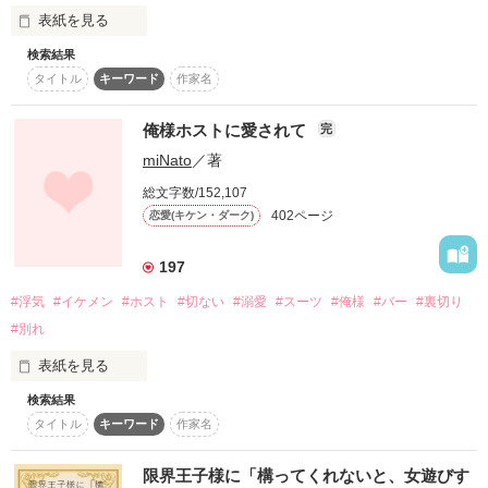
2016.7.15

《楓 〜ひとつの恋の話〜》

表紙を見る
検索結果
◆Berry's Cafe限定◆

祝福する二人から、祝福される二人へ——。

タイトル
キーワード
作家名
結婚に夢を見れなくなったウェディングプランナー

∞━*＊*━*＊*━*＊*━*＊*━∞

神崎ひかり（28）

俺様ホストに愛されて
完
nonn77様・godisdora様

miNato
／著
作品を読む
素敵なレビュー

人の本音を、静かに受け止めるバーテンダー

本当にありがとうございます！

相沢 直（30）

総文字数/152,107
402ページ
恋愛(キケン・ダーク)
祝福する側に立ち続けてきた二人は、

恋に名前をつけないまま、夜を重ねていく。

197
作品を読む
踏み込めば壊れてしまいそうな距離の中で、

#浮気
#イケメン
#ホスト
#切ない
#溺愛
#スーツ
#俺様
#バー
#裏切り
それぞれが抱える過去と現実が、

#別れ
静かに、浮かび上がっていく。

表紙を見る
祝福のあとに残るのは、

選び直す勇気か、それとも——。
検索結果
タイトル
キーワード
作家名
ずっと許して来た彼氏の浮気

作品を読む
限界王子様に「構ってくれないと、女遊びす