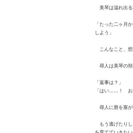
美琴は溢れ出る
「たった二ヶ月か
しよう」
こんなこと、想
尋人は美琴の頬
「返事は？」
「はい……！ お
尋人に唇を塞が
もう逃げたりし
を育てていきたい