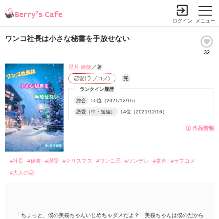
ログイン
メニュー
ワンコ社長は小さな秘書を手放せない
32
星月 姫薇
／著
恋愛(ラブコメ)
完
ランクイン履歴
総合
50位（2021/12/16）
恋愛（中・短編）
14位（2021/12/16）
作品情報
#社長
#秘書
#溺愛
#クリスマス
#ワンコ系
#ツンデレ
#素直
#ラブコメ
#大人の恋
「ちょっと、僕の美桜ちゃんいじめちゃダメだよ？ 美桜ちゃんは僕のだから