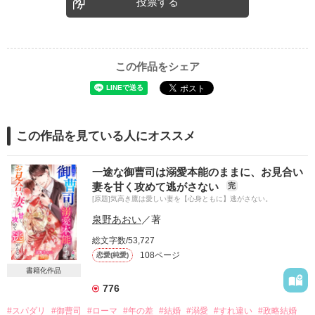
投票する
この作品をシェア
この作品を見ている人にオススメ
一途な御曹司は溺愛本能のままに、お見合い
妻を甘く攻めて逃がさない
完
[原題]気高き鷹は愛しい妻を【心身ともに】逃がさない。
泉野あおい
／著
総文字数/53,727
108ページ
恋愛(純愛)
書籍化作品
776
#スパダリ
#御曹司
#ローマ
#年の差
#結婚
#溺愛
#すれ違い
#政略結婚