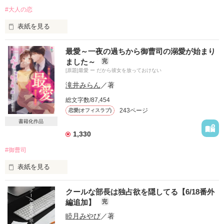
#大人の恋
表紙を見る
☆大事なお知らせ☆

最愛～一夜の過ちから御曹司の溺愛が始まり
ました～
完
こちらの作品は、

[原題]最愛 ー だから彼女を放っておけない
2022年9月

スターツ出版・マカロン文庫さまより電子書籍化となる予定で
滝井みらん
／著
す。

総文字数/87,454
243ページ
恋愛(オフィスラブ)
電子書籍版のパワーアップした沙穂＆鷹也も

お楽しみいただけると嬉しいです！

書籍化作品
1,330
2022.08.11　泉野あおい

#御曹司
※※※※※※※※※※※※※※※※※

表紙を見る
「いっつも自信たっぷりで、余裕の表情で……本音なんて何一
☆東雲  香澄（しののめ かすみ）

つ見せなくて……」

クールな部長は独占欲を隠してる【6/18番外
  蓮見不動産   ＯＬ、27歳

編追加】
完
「そう、それは悪かったな。だから『離婚届』なんて置いて出
×

睦月みやび
／著
て行ったのか？」
