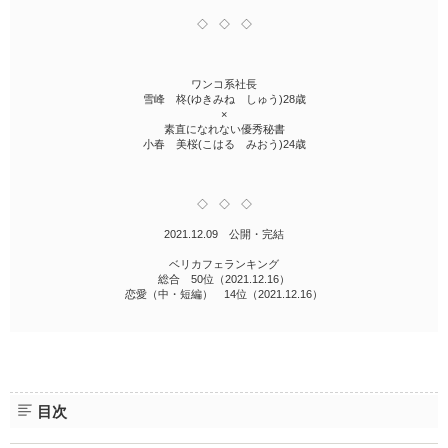
◇ ◇ ◇
ワンコ系社長
雪峰 柊(ゆきみね しゅう)28歳
×
素直になれない優秀秘書
小春 美桜(こはる みおう)24歳
◇ ◇ ◇
2021.12.09 公開・完結
ベリカフェランキング
総合 50位（2021.12.16）
恋愛（中・短編） 14位（2021.12.16）
目次