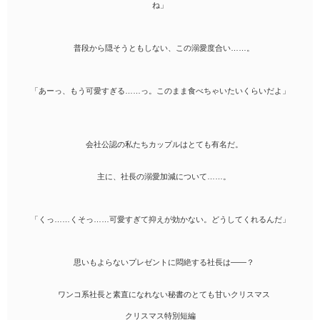
ね」
普段から隠そうともしない、この溺愛度合い……。
「あーっ、もう可愛すぎる……っ。このまま食べちゃいたいくらいだよ」
会社公認の私たちカップルはとても有名だ。
主に、社長の溺愛加減について……。
「くっ……くそっ……可愛すぎて抑えが効かない。どうしてくれるんだ」
思いもよらないプレゼントに悶絶する社長は――？
ワンコ系社長と素直になれない秘書のとても甘いクリスマス
クリスマス特別短編