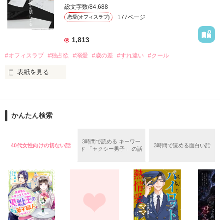
総文字数/84,688
☆蓮見  慧（はすみ けい）

「ほんと変なゆめ……ふぃんぎゃぁっ……！」

177ページ
恋愛(オフィスラブ)
   蓮見不動産の社長令息 、30歳

目の前に氷室鷹也、その人がいるのだ。

今日は上司の歓送会。

1,813
でも仕事が終わらず、

私はオフィスでひとり残業。

#オフィスラブ
#独占欲
#溺愛
#歳の差
#すれ違い
#クール
―――夢ではなく本物の……。

そこへ突然彼が現れたーーー。

表紙を見る
「た、鷹也さんっ⁉　どうして⁉」

ほんの些細なきっかけで、上司と部下という関係から距離が近
づいた2人。

「どうしてと聞きたいのはこっちだけどな。でも、とにか
2019.1.18 - 1.29

く…… 見つかってよかった」

かんたん検索
ブラックコーヒーみたいにクールだと思っていた部長がカフェ
オレみたいに甘くなる⁉︎

ふいに、強い力で抱きしめられる。

☆素敵なレビューどうもありがとう

彼の優しく低い声が鼓膜を揺らした。

3時間で読める キーワー
40代女性向けの切ない話
3時間で読める面白い話
「…こんなにサラッと女性が照れるセリフ言う人だとも思って
ございました❤️❤️❤️
ド 「セクシー男子」 の話
ませんでした」

彼はこんな時まで怒らない。

それが私には辛い。

「…誰にでも言うわけじゃないよ」

作品を読む
―――なのに。

東　芽衣子（あずま　めいこ)27歳。

大手食品メーカー総務部勤務。

　　　　　　×

「離婚したいなら、理由を言え。そうでないと、俺は沙穂を諦