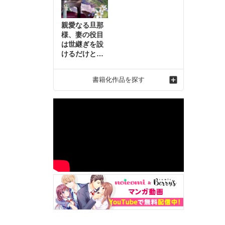
親愛なる旦那
様、妻の役目
は世継ぎを設
けるだけと聞
いておりまし
たが～虐げら
書籍化作品を探す
れ才女の幸せ
な結婚～2