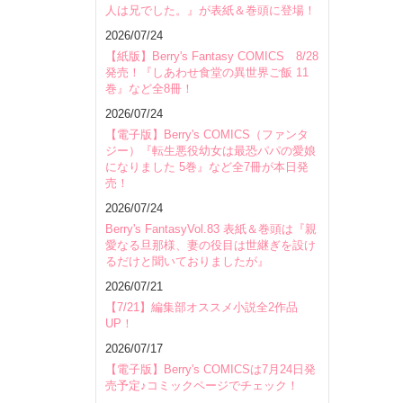
人は兄でした。』が表紙＆巻頭に登場！
2026/07/24
【紙版】Berry's Fantasy COMICS 8/28
発売！『しあわせ食堂の異世界ご飯 11
巻』など全8冊！
2026/07/24
【電子版】Berry's COMICS（ファンタ
ジー）『転生悪役幼女は最恐パパの愛娘
になりました 5巻』など全7冊が本日発
売！
2026/07/24
Berry's FantasyVol.83 表紙＆巻頭は『親
愛なる旦那様、妻の役目は世継ぎを設け
るだけと聞いておりましたが』
2026/07/21
【7/21】編集部オススメ小説全2作品
UP！
2026/07/17
【電子版】Berry's COMICSは7月24日発
売予定♪コミックページでチェック！