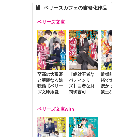
ベリーズカフェの書籍化作品
ベリーズ文庫
至高の大富豪
離婚前夜に内
冷
【絶対王者な
と華麗なる逆
緒で世継ぎを
や
バディシリー
転婚【ベリー
授かったら～
生
ズ】曲者な財
ズ文庫溺愛ア
策士な御曹司
を
閥御曹司、笑
ンソロジー】
はママとベビ
～
顔の圧で契約
ーを執愛で守
つ
妻を攻め立て
ベリーズ文庫with
り離さない～
様
激烈愛で貫く
し