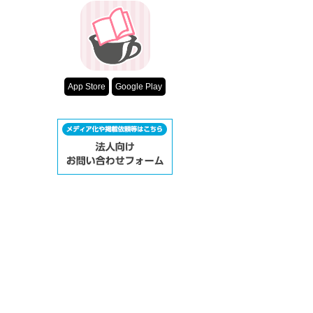
App Store
Google Play