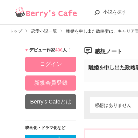
小説を探す
トップ
恋愛小説一覧
離婚を申し出た政略妻は、キャリア
デビュー作家
436
人！
感想ノート
ログイン
離婚を申し出た政略
新規会員登録
Berry's Cafeとは
感想はありません
映画化・ドラマ化など