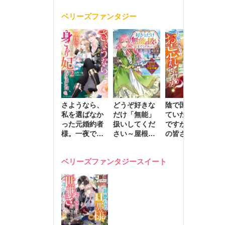
く
が息子に負け
ベリーズファンタジー
じと溺愛して
きます～
さようなら、
どうぞ好きな
陰で国を支え
転
私を選ばなか
だけ「無能」
ていたのは私
と
った元婚約者
扱いしてくだ
ですが、王家
っ
様。一夜で大
さい～屋根裏
の皆さんお忘
国
国君主の身ご
部屋の本の
れですか？～
に
もり妃になり
虫、実は国を
追放された隠
不
ベリーズファンタジースイート
ました２
動かす万能令
れ才女の辺境
保
嬢でした～
スローライフ
で
計画～
能
し