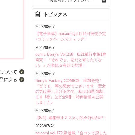
お知らせバックナンバー
トピックス
2026/08/07
【電子単体】noicomiは8月14日発売予定
♪コミックページでチェック！
2026/08/07
comic Berry's Vol.239 8/21単行本第1巻
発売！『それでも、恋だと知りたくな
い。』が表紙＆巻頭で登場！
について
2026/08/07
品に戻る
Berry's Fantasy COMICS 8/28発売！
『どうも、噂の悪女でございます 聖女
の力は差し上げるので、私はお暇頂戴し
ます 1巻』など全8冊！特典情報を公開
しました♪
2026/08/04
【8/4】編集部オススメ小説全2作品UP！
2026/07/24
noicomi vol.172 新連載『合コンで恋した