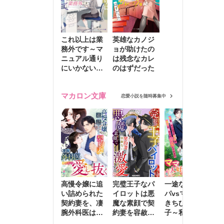
これ以上は業
英雄なカノジ
務外です～マ
ョが助けたの
ニュアル通り
は残念なカレ
にいかない彼
のはずだった
に無難な日々
を崩されて～
マカロン文庫
恋愛小説を随時募集中
高慢令嬢に追
完璧王子なパ
一途な社長パ
執
い詰められた
イロットは悪
パvsママ大好
士
契約妻を、凄
魔な素顔で契
きちびっこ息
偽
腕外科医はこ
約妻を容赦な
子～私を捨て
情
の手で愛し抜
く激愛する
たはずの元夫
堕