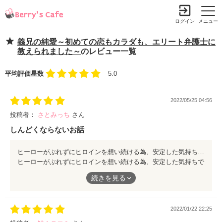
ログイン
メニュー
義兄の純愛～初めての恋もカラダも、エリート弁護士に
教えられました～
のレビュー一覧
平均評価星数
5.0
2022/05/25 04:56
投稿者：
さとみっち
さん
しんどくならないお話
ヒーローがぶれずにヒロインを想い続ける為、安定した気持ちでしんどくならずに読めました。ハラハラドキドキも良いですが、揺れ動くヒロインに断固として想いを伝えて守るヒーローにはキュンキュンでした。
ヒーローがぶれずにヒロインを想い続ける為、安定した気持ちで
しんどくならずに読めました。ハラハラドキドキも良いですが、
続きを見る
揺れ動くヒロインに断固として想いを伝えて守るヒーローにはキ
ュンキュンでした。
2022/01/22 22:25