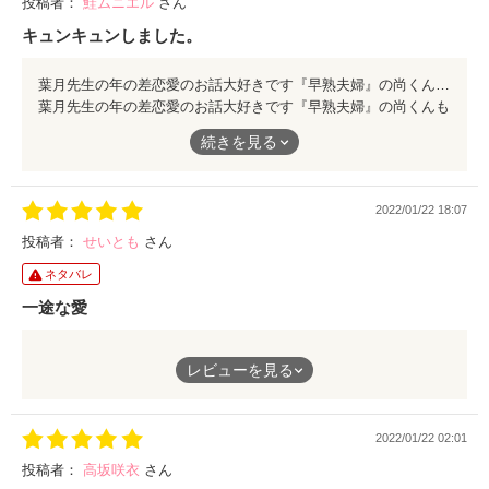
投稿者：
鮭ムニエル
さん
キュンキュンしました。
葉月先生の年の差恋愛のお話大好きです『早熟夫婦』の尚くんも好きですが、今回の話に出てくる聖さんも本当に魅力的でキュンキュン止まらなかったです
葉月先生の年の差恋愛のお話大好きです『早熟夫婦』の尚くんも
好きですが、今回の話に出てくる聖さんも本当に魅力的でキュン
続きを見る
キュン止まらなかったです
2022/01/22 18:07
投稿者：
せいとも
さん
ネタバレ
一途な愛
想い人が義兄になる所から始まり、どうなる事かとハラハラしな
レビューを見る
がら読み始めましたが、幼い頃からの一途愛の聖さんと、幼い頃
の記憶は失われても聖さんを大好きな六花との素敵な恋の物語で
した💕
2022/01/22 02:01
六花ちゃんのお父さんの過去にはやるせなさと切なさを感じる場
面もありましたが、六花とバージンロードを歩いてるシーンで涙
投稿者：
高坂咲衣
さん
涙でした✨