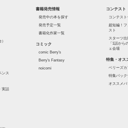
書籍発売情報
コンテスト
発売中の本を探す
コンテスト
発売予定一覧
超短編！フ
スト
書籍化作家一覧
スターツ出
合）
「1話から
コミック
ェ会場
comic Berry's
特集・オス
Berry's Fantasy
ベリーズカ
noicomi
ペンス
特集バック
オススメバ
・実話