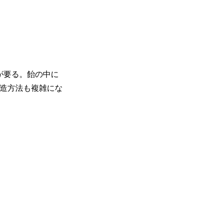
が要る。飴の中に
造方法も複雑にな