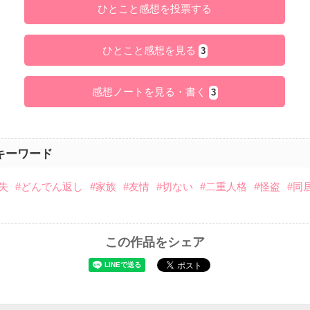
ひとこと感想を投票する
ひとこと感想を見る
3
感想ノートを見る・書く
3
キーワード
失
#どんでん返し
#家族
#友情
#切ない
#二重人格
#怪盗
#同
この作品をシェア