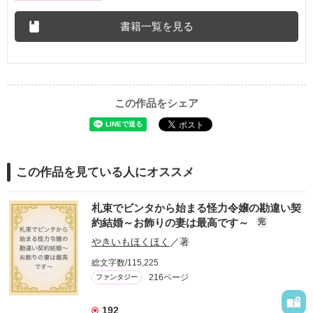
書籍一覧を見る
この作品をシェア
この作品を見ている人にオススメ
札束でビンタから始まる怪力令嬢の勘違い契
約結婚～お飾りの妻は最高です～
完
やきいもほくほく
／著
総文字数/115,225
216ページ
ファンタジー
192