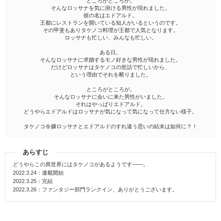
ところがところが。
そんなロッサナを気に掛ける男性が現れました。
彼の名はエドアルド。
王都にレストランを開いている知人がいるというのです。
その甲斐もありタケノコ料理が王都で人気となります。
ロッサナも忙しい、みんなも忙しい。
ある日。
そんなロッサナに求婚するモノ好きな男性が現れました。
だけどロッサナはタケノコの世話で忙しいから、
という理由でそれを断りました。
ところがところが。
そんなロッサナに会いに来た男性がいました。
それはやっぱりエドアルド。
どうやらエドアルドはロッサナが気になって気になって仕方ない様子。
タケノコ令嬢ロッサナとエドアルドのすれ違う思いの結末は如何に？！
あらすじ
どうやらこの異世界にはタケノコがあるようです――。
2022.3.24：連載開始
2022.3.25：完結
2022.3.26：ファンタジー部門ランクイン、ありがとうございます。