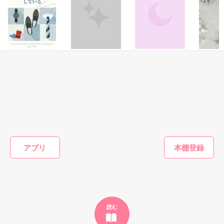
ギル・レイヴン公爵

ク・ノル・シュバリタイアの声が響く。

その隣にはフランソワーズの義理の妹、マドレーヌが立ってい
サラサラとした綺麗な黒髪に綺麗な青色の瞳

た。

あまりにも整った顔は女性たちを引き寄せる

（さて……ここまでは物語通りかしら）

社交界で圧倒的人気を誇っていた

フランソワーズ・ベルナールは前世で読んだ小説の悪役令嬢だ
表では甘いマスクを被る彼の裏は……

った。

恋愛(オフィスラブ)
その他
ファンタジー
恋愛(純愛)
そして『聖女』として悪魔の宝玉を抑えて国を守っていたのだ
モテ男の北原くん
父と娘 ～禁断の恋
あなたには帰る場
シルバー
が……。

は、報われない恋
心～
所がある。だか
微熱
み
（これですべてが思い通りに終わると思っているんでしょう
をしている
ら、愛していると
空から降ってきたリリィに恋したギルは

イチゴ飴／著
遊野煌／
U
が……甘いのよ）

は言えない。
国王命令での婚約を申し込む

きたみまゆ／著
おうぎまちこ（あ
マドレーヌに貶められて罪に問われたフランソワーズは国外へ
きたこまち）／著
の逃亡を決意する。

とある事情で絶対婚約したくないリリィは

そうだ！男装執事として生きていこう！

しかし逃亡しようとしたフランソワーズの前に現れたのは隣
もっと見る
【修行してきます。私は元気です。】

国、フェーブル王国の王太子ステファンだった。

謎のリリィらしい手紙を残して逃亡

彼はある事情からフランソワーズの『聖女』としての力を欲し
アプリ
かんたん検索の条件を変える
ていた。

フェーブル王国で、国を救った救世主として持ち上げられ、ス
だけど……配属されたのはレイヴン公爵家だった

テファンから溺愛されるフランソワーズは幸せな日々を過ご
す。

一方、フランソワーズを追い出したシュバリタイア王国は破滅
「その瞳の色……」

へと向かう──。　

読む
「！！！」
