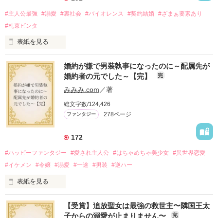
#主人公最強
#溺愛
#裏社会
#バイオレンス
#契約結婚
#ざまぁ要素あり
#札束ビンタ
表紙を見る
かつては英雄と呼ばれた父は事業で失敗ばかり。

婚約が嫌で男装執事になったのに～配属先が
そのせいで極貧生活を送るオリヴィア・ディルムーンは、母が
婚約者の元でした～【完】
完
倒れたことをきっかけに娼婦になり稼ごうと屋敷を飛び出し
た。

みみみ.com
／著
娼館（たぶん）の店主は札束でビンタしてくる謎の男。

総文字数/124,426
金と引き換えに雇われたと思いきや……契約結婚だった！？

278ページ
ファンタジー
裏社会を牛耳るロベールは仮面をつけており、謎が多いが幸せ
な結婚生活を満喫中。

そこでロベールを慕うアリスに一方的に敵視され、嫌がらせを
172
受けるもオリヴィアには効果なし。

#ハッピーファンタジー
#愛され主人公
#はちゃめちゃ美少女
#異世界恋愛
勘違いから始まる初夜騒動に危険ばかりの血まみれ新婚生活。

#イケメン
#令嬢
#溺愛
#一途
#男装
#逆ハー
次第にロベールはオリヴィアを気にかけるように……？

表紙を見る
「この金が欲しければ、俺の言うことに従え」

「──はい、喜んで！」

【受賞】追放聖女は最強の救世主〜隣国王太
出会いは最悪、結婚生活は最高……？

＼異世界ラブコメ×ハッピーファンタジー／

子からの溺愛が止まりません〜
完
愛を知らない公爵と天然怪力令嬢の溺愛バイオレンスラブコメ