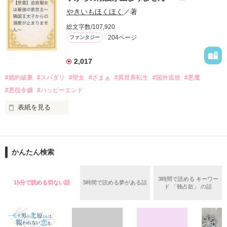
ディです。

やきいもほくほく
／著
「いやっほぉぉおお〜い！！！！」

総文字数/107,920
＊この世界のお金はお札にさせてください。

204ページ
ファンタジー
バンジーした侯爵令嬢の先にいたのは

＊なろう、カクヨム、アルファポリス掲載中
甘いマスクの公爵様の頭上でした

2,017
「ど、どいてぇぇぇえ！！！！！」

#婚約破棄
#スパダリ
#聖女
#ざまぁ
#異世界転生
#国外追放
#悪魔
作品を読む
「…は？」

#悪役令嬢
#ハッピーエンド
表紙を見る
そんな最悪の出会いを果たした二人

○●○●○●○● ○●○●○●○●

第5回 一二三書房 WEB小説大賞

期間中受賞をいただきました。

かんたん検索
リリィ・ロゼッタ侯爵令嬢

ありがとうございますヽ(´▽｀)/

ふんわりとした淡いピンクの髪に澄んだ水色の瞳

２０２５.０２.１５　書籍発売中です！

3時間で読める キーワー
透き通るほど白い肌と華奢の手足

15分で読める切ない話
3時間で読める夢がある話
○●○●○●○●○●○●○●○●

ド 「独占欲」 の話
お人形のように可愛いらしい見た目とは裏腹に

残念なほどに自由でお気楽なお転婆令嬢

「フランソワーズ・ベルナール、貴様との婚約は破棄させても
らう」

パーティーの場で、シュバリタイア王国の王太子……セドリッ