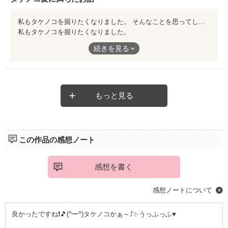
私もタケノコを掘りたくなりました。 そんなことを思ってしまうくらい、タケノコ堀が魅力的に描かれています。そして少しずつ深まっていく、二人の交流。 淡々とした語り口調がお伽噺っぽくて、つい一気に読んでしまいました。今日の夕飯、筍ご飯にしようかな…。
私もタケノコを掘りたくなりました。
そんなことを思ってしまうくらい、タケノコ堀が魅力的に描かれ
続きを見る
ています。そして少しずつ深まっていく、二人の交流。
淡々とした語り口調がお伽噺っぽくて、つい一気に読んでしまい
ました。今日の夕飯、筍ご飯にしようかな…。
もっと見る
この作品の感想ノート
感想を書く
感想ノートについて
良かったですね❗🎵(^ー^)タケノコかぁ～⤴️✨うっふっふ♥️