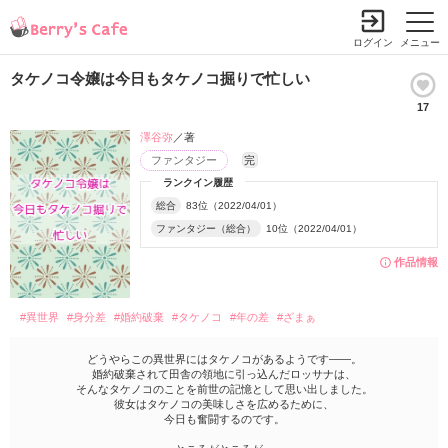
ログイン
メニュー
タケノコ令嬢は今日もタケノコ掘りで忙しい
17
澤谷弥
／著
ファンタジー
完
ランクイン履歴
総合
83位（2022/04/01）
ファンタジー（総合）
10位（2022/04/01）
作品情報
#異世界
#身分差
#婚約破棄
#タケノコ
#年の差
#ざまぁ
どうやらこの異世界にはタケノコがあるようです――。
婚約破棄されて田舎の領地に引っ込んだロッサナは、
そんなタケノコのことを前世の記憶として思い出しました。
彼女はタケノコの美味しさを広めるために、
今日も奮闘するのです。