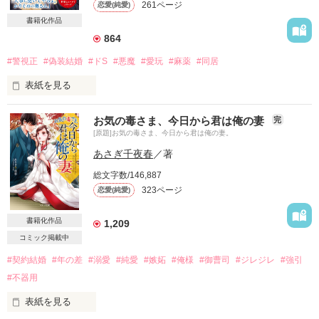
261ページ
恋愛(純愛)
書籍化作品
結婚なんてしたくない。

864
なのに、超ハイスペ男の部長に

ロックオンされ困っています。

#警視正
#偽装結婚
#ドS
#悪魔
#愛玩
#麻薬
#同居
表紙を見る
2020.10.28  ー 11.10

瀬名純平（33）警察庁刑事局警視正

お気の毒さま、今日から君は俺の妻
完
×

☆素敵なレビューどうも

[原題]お気の毒さま、今日から君は俺の妻。
菅野歩（27）食品メーカー勤務の一般OL

ありがとうございます❤❤❤
あさぎ千夜春
／著
『警視正編』

総文字数/146,887
作品を読む
323ページ
恋愛(純愛)
こちらは改稿段階の原稿です

エピローグは書籍版とは異なります

書籍化作品
1,209
コミック掲載中
執筆期間2021.3月～4月
#契約結婚
#年の差
#溺愛
#純愛
#嫉妬
#俺様
#御曹司
#ジレジレ
#強引
#不器用
作品を読む
表紙を見る