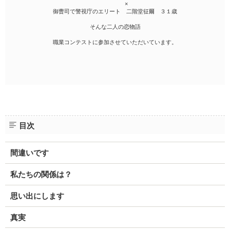
×
御曹司で警視庁のエリート 二階堂征爾 ３１歳
そんな二人の恋物語
職業コンテストに参加させていただいています。
目次
間違いです
私たちの関係は？
思い出にします
真実