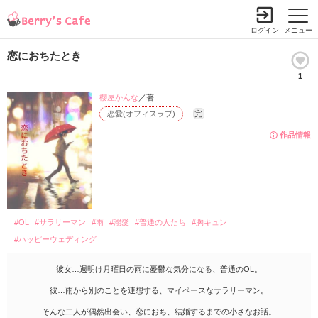
ログイン
メニュー
恋におちたとき
1
櫻屋かんな
／著
恋愛(オフィスラブ)
完
作品情報
#OL
#サラリーマン
#雨
#溺愛
#普通の人たち
#胸キュン
#ハッピーウェディング
彼女…週明け月曜日の雨に憂鬱な気分になる、普通のOL。
彼…雨から別のことを連想する、マイペースなサラリーマン。
そんな二人が偶然出会い、恋におち、結婚するまでの小さなお話。