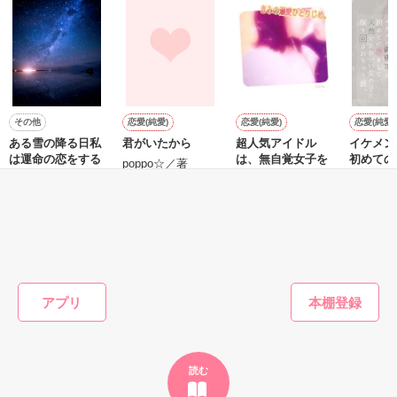
鷹哉『宜しくな、俺の雛子』🦅

雛子『俺の……ひぃ、雛子？！！！』🐥

作品を読む
シゴデキで冷徹な上司が見せる素顔は、なぜか想像以上に甘く
て……🐥💓🦅

その他
恋愛(純愛)
恋愛(純愛)
恋愛(純愛)
ある雪の降る日私
君がいたから
超人気アイドル
イケメン
※表紙も作中使用の画像も全てフリー素材です。

は運命の恋をする
は、無自覚女子を
初めての
※執筆期間2026.6.3〜7.20完結です。　

poppo☆／著
溺愛中。
て、天然
☪︎唯月まそら☪︎／
※他サイトさんにて恋愛トレンド1位でした〜良かったら読ん
い女の子
著
月瀬まは／著
月瀬まは
で頂けると嬉しいです。
されちゃ
もっと見る
作品を読む
かんたん検索の条件を変える
アプリ
読む