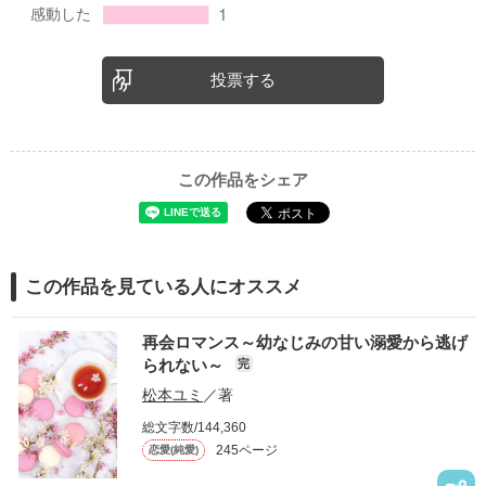
投票する
この作品をシェア
この作品を見ている人にオススメ
再会ロマンス～幼なじみの甘い溺愛から逃げ
られない～
完
松本ユミ
／著
総文字数/144,360
245ページ
恋愛(純愛)