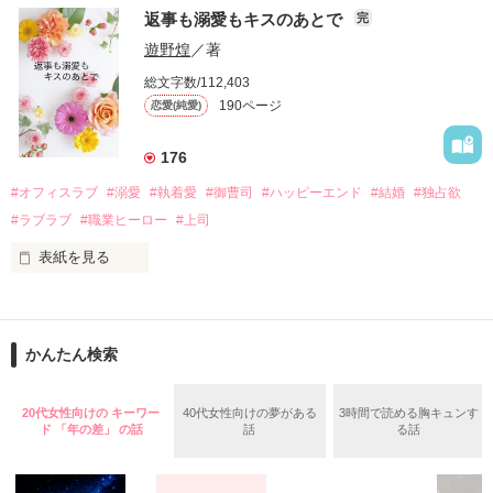
　おかしな噂を流されて前の職場でうまくいかなかった梅田美
戸惑う美桜とは裏腹に、好きという気持ちを隠すことなく

返事も溺愛もキスのあとで
完
桜は、海外で傷心旅行をしていたところ、日本人美青年と出会
甘やかしてくる。

い、酒の勢いもあり一夜限りの関係となる。

遊野煌
／著
　帰国後、美桜は新しい職場でワンナイトした美青年と再会。
そんなある日、哲平は美桜がストーカー被害に

総文字数/112,403
なんと彼の正体は、とある財閥御曹司にも関わらず、一族を離
遭っていることを知る。

190ページ
恋愛(純愛)
れて起業した新進気鋭の実業家、社内でも冷徹だと評判な社長
美桜を守るため、哲平は同居を提案してきて――。

――御影恭司その人だったのだ――！

　なぜか恭司から飼い猫の世話係を命じられた美桜は、猫の世
176
話を口実にしばしば呼び出された上、二人はいわゆる身体だけ
夏木美桜(なつきみお)

#オフィスラブ
#溺愛
#執着愛
#御曹司
#ハッピーエンド
#結婚
#独占欲
✕

#ラブラブ
#職業ヒーロー
#上司
鳴海哲平 (なるみてっぺい)

表紙を見る
作品を読む
止まっていたはずの二人の時間が、再び動き出す。

舞川雛子（26）は大手お菓子メーカー、三日月製菓コーポレー
再会から始まる、溺愛ラブ。

ションの企画戦略室で働いている。

また雛子には2年前から付き合いはじめ、半年前から同棲を始
2026.6.5～2026.7.25

かんたん検索
めた、同期で恋人の石垣守（26）がいるのだが、後輩の姫原由
羅（24）との浮気が発覚した上、いつのまにか元カノにされて
いた。

20代女性向けの キーワー
40代女性向けの夢がある
3時間で読める胸キュンす
守と由羅から『便利屋雛子』と馬鹿にされ、一人こっそり泣い
ド 「年の差」 の話
話
る話
＊以前、公開していた話の改稿版です＊

ていた雛子に、企画戦略室の上司である雪瀬鷹哉（29）が
『──俺と結婚してくれないか』といきなりプロポーズをしてき
た上、同居まで提案してきて──？
