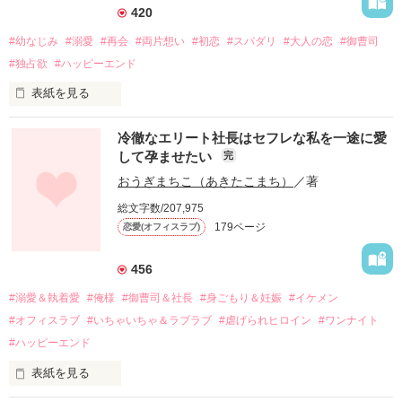
420
#幼なじみ
#溺愛
#再会
#両片想い
#初恋
#スパダリ
#大人の恋
#御曹司
#独占欲
#ハッピーエンド
表紙を見る
冷徹なエリート社長はセフレな私を一途に愛
して孕ませたい
完
幼なじみの哲平に淡い恋心を抱いていた美桜。

おうぎまちこ（あきたこまち）
／著
しかし、ある出来事をきっかけに二人の関係は壊れてしまう。

総文字数/207,975
関係修復もできないまま、美桜は両親の離婚によって

179ページ
恋愛(オフィスラブ)
引っ越すことになり、哲平とも離れ離れになった。

それから約十二年後。

456
過去の傷から、二度と会いたくないと思っていた哲平に

#溺愛＆執着愛
#俺様
#御曹司＆社長
#身ごもり＆妊娠
#イケメン
運命のような再会を果たす。

#オフィスラブ
#いちゃいちゃ＆ラブラブ
#虐げられヒロイン
#ワンナイト
そして、ひょんなことから

#ハッピーエンド
酔った勢いで一夜を共にしてしまった。

表紙を見る
さらに、美桜が初めてだと知った哲平は

『責任をとる、結婚しよう』と真っ直ぐに告げてきた。
