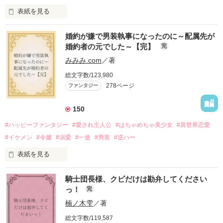
表紙を見る
かつては英雄と呼ばれた父は事業で失敗ばかり。

婚約が嫌で男装執事になったのに～配属先が
そのせいで極貧生活を送るオリヴィア・ディルムーンは、母が
婚約者の元でした～【完】
完
倒れたことをきっかけに娼婦になり稼ごうと屋敷を飛び出し
た。

みみみ.com
／著
娼館（たぶん）の店主は札束でビンタしてくる謎の男。

総文字数/123,980
金と引き換えに雇われたと思いきや……契約結婚だった！？

278ページ
ファンタジー
裏社会を牛耳るロベールは仮面をつけており、謎が多いが幸せ
な結婚生活を満喫中。

そこでロベールを慕うアリスに一方的に敵視され、嫌がらせを
150
受けるもオリヴィアには効果なし。

#ハッピーファンタジー
#愛され主人公
#はちゃめちゃ美少女
#異世界恋愛
勘違いから始まる初夜騒動に危険ばかりの血まみれ新婚生活。

#イケメン
#令嬢
#溺愛
#一途
#男装
#逆ハー
次第にロベールはオリヴィアを気にかけるように……？

表紙を見る
「この金が欲しければ、俺の言うことに従え」

「──はい、喜んで！」

騎士団長様、クビだけは勘弁してください
出会いは最悪、結婚生活は最高……？

＼異世界ラブコメ×ハッピーファンタジー／

っ！
完
愛を知らない公爵と天然怪力令嬢の溺愛バイオレンスラブコメ
ディです。

楠ノ木雫
／著
「いやっほぉぉおお〜い！！！！」

総文字数/119,587