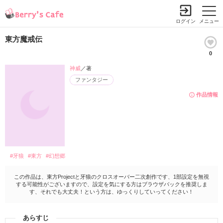
ログイン
メニュー
東方魔戒伝
0
神威
／著
ファンタジー
作品情報
#牙狼
#東方
#幻想郷
この作品は、東方Projectと牙狼のクロスオーバー二次創作です、1部設定を無視
する可能性がございますので、設定を気にする方はブラウザバックを推奨しま
す、それでも大丈夫！という方は、ゆっくりしていってください！
あらすじ