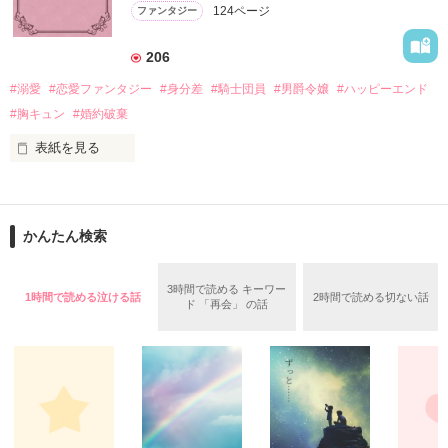
＊この世界のお金はお札にさせてください。

124ページ
ファンタジー
バンジーした侯爵令嬢の先にいたのは

＊なろう、カクヨム、アルファポリス掲載中
甘いマスクの公爵様の頭上でした

206
「ど、どいてぇぇぇえ！！！！！」

#溺愛
#恋愛ファンタジー
#身分差
#騎士団員
#男爵令嬢
#ハッピーエンド
作品を読む
「…は？」

#胸キュン
#婚約破棄
表紙を見る
そんな最悪の出会いを果たした二人

目が覚めたら、自分の隣に知らない男が眠っていた。

かんたん検索
リリィ・ロゼッタ侯爵令嬢

朝の鍛錬が迫っていて置いていったが……

ふんわりとした淡いピンクの髪に澄んだ水色の瞳

鍛錬後の業務中に遭遇、彼はあの近衛騎士団長だと判明した。

3時間で読める キーワー
透き通るほど白い肌と華奢の手足

1時間で読める泣ける話
2時間で読める切ない話
ド 「再会」 の話
お人形のように可愛いらしい見た目とは裏腹に

残念なほどに自由でお気楽なお転婆令嬢

「あの、本当に、何でもしますのでクビだけは……」

「そうだな……黙ってはおいてやろう。だが、何でもするとい
ギル・レイヴン公爵

う言葉は言わないほうがいい」

サラサラとした綺麗な黒髪に綺麗な青色の瞳
