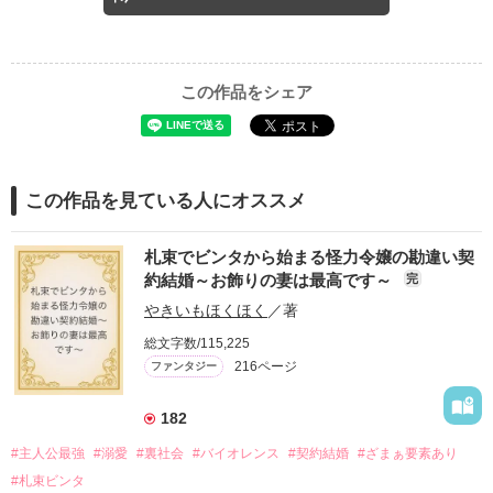
この作品をシェア
この作品を見ている人にオススメ
札束でビンタから始まる怪力令嬢の勘違い契
約結婚～お飾りの妻は最高です～
完
やきいもほくほく
／著
総文字数/115,225
216ページ
ファンタジー
182
#主人公最強
#溺愛
#裏社会
#バイオレンス
#契約結婚
#ざまぁ要素あり
#札束ビンタ