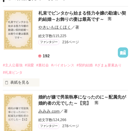
札束でビンタから始まる怪力令嬢の勘違い契
約結婚～お飾りの妻は最高です～
完
やきいもほくほく
／著
総文字数/115,225
216ページ
ファンタジー
192
#主人公最強
#溺愛
#裏社会
#バイオレンス
#契約結婚
#ざまぁ要素あり
#札束ビンタ
表紙を見る
かつては英雄と呼ばれた父は事業で失敗ばかり。

婚約が嫌で男装執事になったのに～配属先が
そのせいで極貧生活を送るオリヴィア・ディルムーンは、母が
婚約者の元でした～【完】
完
倒れたことをきっかけに娼婦になり稼ごうと屋敷を飛び出し
た。

みみみ.com
／著
娼館（たぶん）の店主は札束でビンタしてくる謎の男。

総文字数/124,266
金と引き換えに雇われたと思いきや……契約結婚だった！？

278ページ
ファンタジー
裏社会を牛耳るロベールは仮面をつけており、謎が多いが幸せ