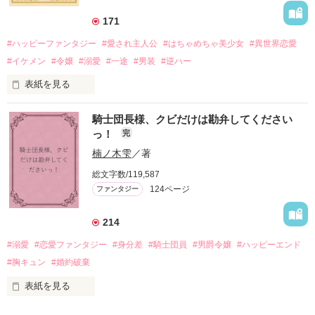
な結婚生活を満喫中。

そこでロベールを慕うアリスに一方的に敵視され、嫌がらせを
171
受けるもオリヴィアには効果なし。

#ハッピーファンタジー
#愛され主人公
#はちゃめちゃ美少女
#異世界恋愛
勘違いから始まる初夜騒動に危険ばかりの血まみれ新婚生活。

#イケメン
#令嬢
#溺愛
#一途
#男装
#逆ハー
次第にロベールはオリヴィアを気にかけるように……？

表紙を見る
「この金が欲しければ、俺の言うことに従え」

「──はい、喜んで！」

騎士団長様、クビだけは勘弁してください
出会いは最悪、結婚生活は最高……？

＼異世界ラブコメ×ハッピーファンタジー／

っ！
完
愛を知らない公爵と天然怪力令嬢の溺愛バイオレンスラブコメ
ディです。

楠ノ木雫
／著
「いやっほぉぉおお〜い！！！！」

総文字数/119,587
＊この世界のお金はお札にさせてください。

124ページ
ファンタジー
バンジーした侯爵令嬢の先にいたのは

＊なろう、カクヨム、アルファポリス掲載中
甘いマスクの公爵様の頭上でした

214
「ど、どいてぇぇぇえ！！！！！」

#溺愛
#恋愛ファンタジー
#身分差
#騎士団員
#男爵令嬢
#ハッピーエンド
作品を読む
「…は？」

#胸キュン
#婚約破棄
表紙を見る
そんな最悪の出会いを果たした二人
