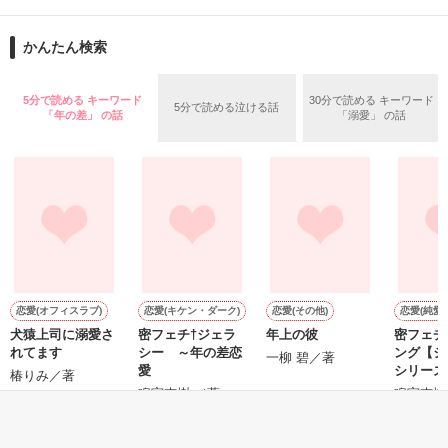
目が覚めたら、自分の隣に知らない男が眠っていた。

かんたん検索
リリィ・ロゼッタ侯爵令嬢

朝の鍛錬が迫っていて置いていったが……

ふんわりとした淡いピンクの髪に澄んだ水色の瞳

鍛錬後の業務中に遭遇、彼はあの近衛騎士団長だと判明した。

5分で読める キーワード
30分で読める キーワード
透き通るほど白い肌と華奢の手足

5分で読める泣ける話
「年の差」 の話
「溺愛」 の話
お人形のように可愛いらしい見た目とは裏腹に

残念なほどに自由でお気楽なお転婆令嬢

「あの、本当に、何でもしますのでクビだけは……」

「そうだな……黙ってはおいてやろう。だが、何でもするとい
ギル・レイヴン公爵

う言葉は言わないほうがいい」

サラサラとした綺麗な黒髪に綺麗な青色の瞳

あまりにも整った顔は女性たちを引き寄せる

甘い言葉をささやく近衛騎士団長に翻弄されるテレシアの恋物
社交界で圧倒的人気を誇っていた

語が始まる——

表では甘いマスクを被る彼の裏は……

恋愛(オフィスラブ)
恋愛(キケン・ダーク)
恋愛(その他)
恋愛(純愛)
犬猿上司に溺愛さ
密フェチ†ジェラ
年上の彼
密フェチ
れてます
シー ～年の差恋
ング【ジ
一柳 碧／著
愛
シリーズ
空から降ってきたリリィに恋したギルは

椿りみ／著
┈┈┈┈┈┈┈ ❁ ❁ ❁ ┈┈┈┈┈┈┈┈

差恋愛
国王命令での婚約を申し込む

鳴宮杏樹 ／著
鳴宮杏樹
悪魔の近衛騎士団長

とある事情で絶対婚約したくないリリィは

リアム・ロドリエス

もっと見る