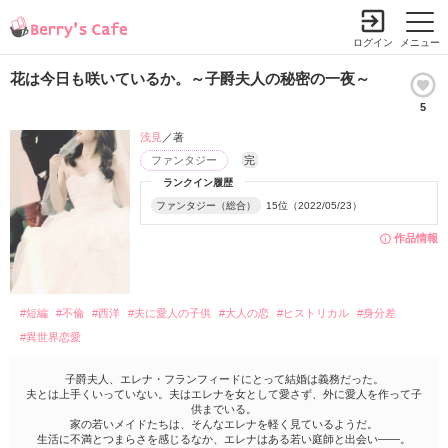
ログイン
メニュー
花は今日も咲いているか。～子爵夫人の秘密の一夜～
5
浅見
／著
ファンタジー
完
ランクイン履歴
ファンタジー（総合）
15位（2022/05/23）
作品情報
#短編
#不倫
#西洋
#夫に愛人の子供
#大人の恋
#ヒストリカル
#身分差
#異世界恋愛
子爵夫人、エレナ・フランフィードにとって結婚は義務だった。
夫とは上手くいっていない。夫はエレナを女として愛さず、外に愛人を作って子
供までいる。
家の若いメイドたちは、そんなエレナを軽く見ているようだ。
生活に不満とつまらさを感じるなか、エレナはある若い庭師と出会い――。