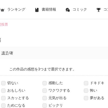
ランキング
書籍情報
コミック
コ
想投票
票
凛子
/著
この作品の感想を3つまで選択できます。
切ない
感動した
ドキドキ
おもしろい
ワクワクする
怖い
スカッとする
元気が出る
夢がある
ためになる
ビックリ