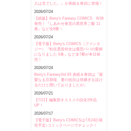
人は兄でした。』が表紙＆巻頭に登場！
2026/07/24
【紙版】Berry's Fantasy COMICS 8/28
発売！『しあわせ食堂の異世界ご飯 11
巻』など全8冊！
2026/07/24
【電子版】Berry's COMICS（ファンタ
ジー）『転生悪役幼女は最恐パパの愛娘
になりました 5巻』など全7冊が本日発
売！
2026/07/24
Berry's FantasyVol.83 表紙＆巻頭は『親
愛なる旦那様、妻の役目は世継ぎを設け
るだけと聞いておりましたが』
2026/07/21
【7/21】編集部オススメ小説全2作品
UP！
2026/07/17
【電子版】Berry's COMICSは7月24日発
売予定♪コミックページでチェック！