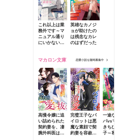
これ以上は業
英雄なカノジ
務外です～マ
ョが助けたの
ニュアル通り
は残念なカレ
にいかない彼
のはずだった
に無難な日々
を崩されて～
マカロン文庫
恋愛小説を随時募集中
高慢令嬢に追
完璧王子なパ
一途な社長パ
執
い詰められた
イロットは悪
パvsママ大好
士
契約妻を、凄
魔な素顔で契
きちびっこ息
偽
腕外科医はこ
約妻を容赦な
子～私を捨て
情
の手で愛し抜
く激愛する
たはずの元夫
堕