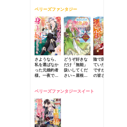
く
が息子に負け
ベリーズファンタジー
じと溺愛して
きます～
さようなら、
どうぞ好きな
陰で国を支え
転
私を選ばなか
だけ「無能」
ていたのは私
と
った元婚約者
扱いしてくだ
ですが、王家
っ
様。一夜で大
さい～屋根裏
の皆さんお忘
国
国君主の身ご
部屋の本の
れですか？～
に
もり妃になり
虫、実は国を
追放された隠
不
ベリーズファンタジースイート
ました２
動かす万能令
れ才女の辺境
保
嬢でした～
スローライフ
で
計画～
能
し